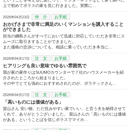
上で初めてポラスの家を見に行きました。実際に…
仲 介
お手紙
2026年04月23日
おかげさまで非常に満足のいくマンションを講入すること
ができました
担当の綱島さんがすべてにおいて迅速に対応していただき非常にス
ムーズに取引きすることができました。
また価格の交渉についても、相談に乗っていただき本当に…
注 文
お手紙
2026年04月17日
ヒアリングも良い意味でゆるい雰囲気で
我が家の家作りはSUUMOカウンターで７社のハウスメーカーを紹
介されたところから始まりました。
その中でとても強めにおすすめされたのが、ポラテックさん…
注 文
お手紙
2026年04月17日
「高いものには価値がある」
賀山さん 安い物、ただ住みやすい家でいい、と言う夫を納得させて
くれて、ありがとうございました。 賀山さんの「高いものには価値
がある」ということばを信じポラスでマイホ…