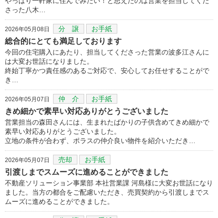
やっぱり一軒家に住んでみたい！と思えたのは営業を担当してくだ
さった八木…
分 譲
お手紙
2026年05月08日
総合的にとても満足しております
今回の住宅購入にあたり、担当してくださった営業の波多江さんに
は大変お世話になりました。
終始丁寧かつ責任感のあるご対応で、安心してお任せすることがで
き…
仲 介
お手紙
2026年05月07日
きめ細かで素早い対応ありがとうございました
営業担当の森田さんには、生まれたばかりの子供含めてきめ細かで
素早い対応ありがとうございました。
立地の条件が合わず、ポラスの仲介良い物件を紹介いただき…
売却
お手紙
2026年05月07日
引渡しまでスムーズに進めることができました
不動産ソリューション事業部 本社営業課 河島様に大変お世話になり
ました。当方の都合をご配慮いただき、売買契約から引渡しまでス
ムーズに進めることができました。