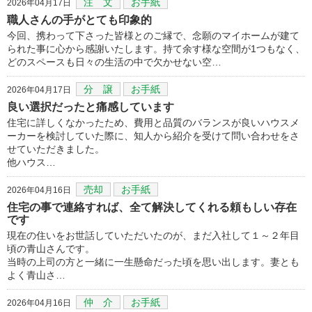
注 文
お手紙
2026年04月17日
職人さんの手がとても印象的
今回、携わって下さった皆様とのご縁で、念願のマイホームが建て
られた事に心から感謝いたします。持て余す様な空間が1つもなく、
どのスペースも日々の生活の中で欠かせない空…
分 譲
お手紙
2026年04月17日
良い選択だったと痛感しています
住宅に詳しくなかったため、費用と品質のバランスが良いハウスメ
ーカーを検討していた際に、知人から紹介を受けて問い合わせをさ
せていただきました。
他ハウス…
売却
お手紙
2026年04月16日
住宅の事で連絡すれば、全て解決してくれる頼もしい存在
です
現在の住いをお世話していただいたのが、まだ入社して１～２年目
頃の青山さんです。
当時の上司の方と一緒に一生懸命だった頃を思い出します。妻とも
よく青山さ…
仲 介
お手紙
2026年04月16日