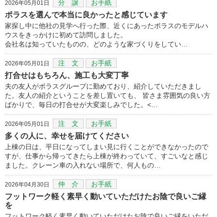
分 譲
お手紙
2026年05月01日
ポラスを選んで本当に良かったと感じています
家探し中に他社の見学へ行った際、近くにあったボラスのモデルハ
ウスをきっかけに初めて訪問しました。
会社名は知っていたものの、どのような家づくりをしてい…
注 文
お手紙
2026年05月01日
打合せはもちろん、施工も大変丁寧
夫の友人がポラスグループに勤めており、紹介していただきまし
た。友人の紹介ということを差し置いても、 皆さま雰囲気の良い方
ばかりで、毎日の打合せが大変楽しみでした。<…
注 文
お手紙
2026年05月01日
多くの人に、幸せを届けてください
上棟の日は、平日になってしまい見に行くことができなかったので
すが、仕事から帰ってきたら上棟が終わっていて、すごいなと感じ
ました。クレーン車の入れない場所で、何人もの…
仲 介
お手紙
2026年04月30日
フットワーク軽く素早く動いていただけたお陰で良いご縁
を
フットワーク軽く素早く動いていただけたお陰で良いご縁をいただ