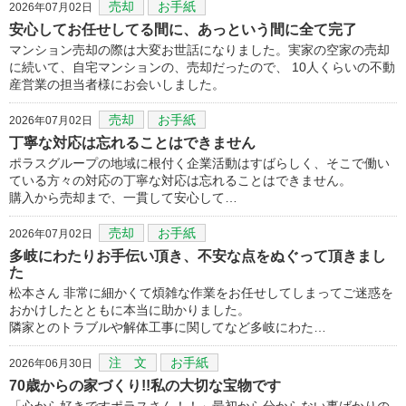
売却
お手紙
2026年07月02日
安心してお任せしてる間に、あっという間に全て完了
マンション売却の際は大変お世話になりました。実家の空家の売却
に続いて、自宅マンションの、売却だったので、 10人くらいの不動
産営業の担当者様にお会いしました。
売却
お手紙
2026年07月02日
丁寧な対応は忘れることはできません
ポラスグループの地域に根付く企業活動はすばらしく、そこで働い
ている方々の対応の丁寧な対応は忘れることはできません。
購入から売却まで、一貫して安心して…
売却
お手紙
2026年07月02日
多岐にわたりお手伝い頂き、不安な点をぬぐって頂きまし
た
松本さん 非常に細かくて煩雑な作業をお任せしてしまってご迷惑を
おかけしたとともに本当に助かりました。
隣家とのトラブルや解体工事に関してなど多岐にわた…
注 文
お手紙
2026年06月30日
70歳からの家づくり!!私の大切な宝物です
「心から好きですポラスさん！！」最初から分からない事ばかりの