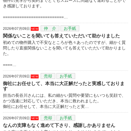
物件の見学から契約までとてもスムーズに問題なく進めることがで
き感謝しております。
==========================…
仲 介
お手紙
2026年07月09日
NEW
関係ないことを聞いても答えていただいて助かりました
初めての物件購入で不安なところが色々あったのですが、細かく質
問したり直接関係ないことを聞いても答えていただいて助かりまし
た。
====…
売却
お手紙
2026年07月09日
NEW
御社にお任せして、本当に大正解だったと実感しておりま
す
担当の長谷川さんには、私の細かい質問や要望にもいつも笑顔で、
かつ迅速に対応していただき、本当に救われました。
御社にお任せして、本当に大正解だったと実…
売却
お手紙
2026年07月09日
NEW
なんの支障もなく進めて下さり、感謝しかありません