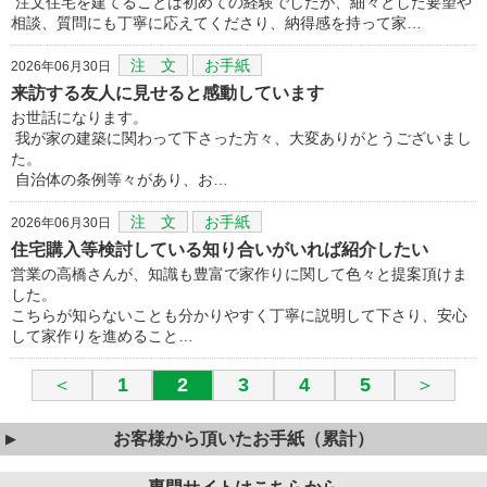
注文住宅を建てることは初めての経験でしたが、細々とした要望や
相談、質問にも丁寧に応えてくださり、納得感を持って家…
注 文
お手紙
2026年06月30日
来訪する友人に見せると感動しています
お世話になります。
我が家の建築に関わって下さった方々、大変ありがとうございまし
た。
自治体の条例等々があり、お…
注 文
お手紙
2026年06月30日
住宅購入等検討している知り合いがいれば紹介したい
営業の高橋さんが、知識も豊富で家作りに関して色々と提案頂けま
した。
こちらが知らないことも分かりやすく丁寧に説明して下さり、安心
して家作りを進めること…
＜
1
2
3
4
5
＞
お客様から頂いたお手紙（累計）