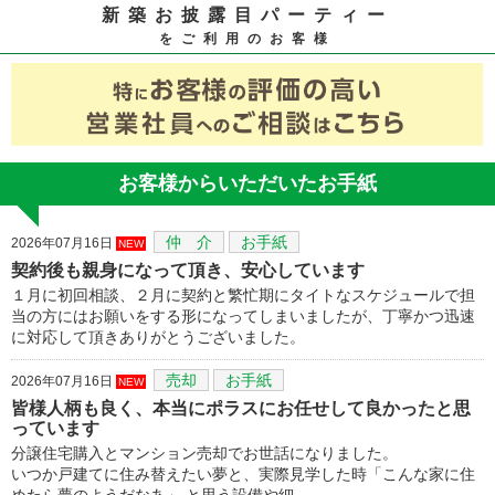
新築お披露目パーティー
をご利用のお客様
お客様からいただいたお手紙
仲 介
お手紙
2026年07月16日
NEW
契約後も親身になって頂き、安心しています
１月に初回相談、２月に契約と繁忙期にタイトなスケジュールで担
当の方にはお願いをする形になってしまいましたが、丁寧かつ迅速
に対応して頂きありがとうございました。
売却
お手紙
2026年07月16日
NEW
皆様人柄も良く、本当にポラスにお任せして良かったと思
っています
分譲住宅購入とマンション売却でお世話になりました。
いつか戸建てに住み替えたい夢と、実際見学した時「こんな家に住
めたら夢のようだなあ」 と思う設備や細…