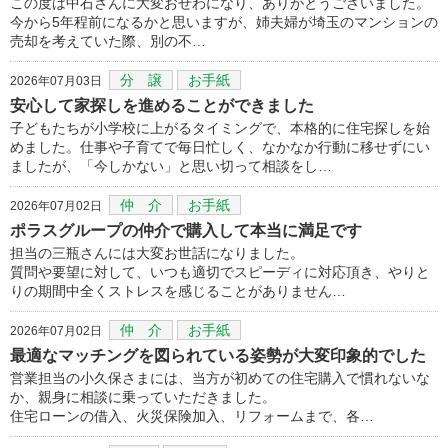
この度は中石さんに大変おせわになり、ありがとうございました。
今から5年程前になるかと思いますが、姉夫婦が埼玉のマンションの
売却を考えていた際、別の不…
分 譲
お手紙
2026年07月03日
安心して家探しを進めることができました
子どもたちが小学校に上がるタイミングで、本格的に住宅探しを始
めました。仕事や子育てで毎日忙しく、なかなか行動に移せずにい
ましたが、「今しかない」と思い切って相談をし…
仲 介
お手紙
2026年07月02日
ポラスグループの仲介で購入して本当に満足です
担当の三瓶さんには大変お世話になりました。
質問や要望に対して、いつも適切でスピーディに対応頂き、やりと
りの期間中全くストレスを感じることがありません…
仲 介
お手紙
2026年07月02日
最適なマッチングを図られている姿勢が大変印象的でした
営業担当の小久保さまには、当方が初めての住宅購入で慣れないな
か、親身に相談に乗っていただきました。
住宅ローンの借入、火災保険加入、リフォームまで、各…