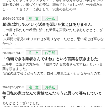
高齢者の難しい家づくりの夢は、諦めておりましたが、一歩踏み出
し・・・！セミナーに参加して、沢山の会社の中…
注 文
お手紙
2026年06月30日
希望に対しNoという返事を聞いた覚えはありません
この度は私たちの希望に沿った新居を実現いただきありがとうござ
いました。
夫婦間で意見のすり合わせが足りなかったなど、思い返せば至らな
かった…
注 文
お手紙
2026年06月30日
「信頼できる業者さんですね」という言葉を頂きました
工事中、ご近所の方から、「信頼できる業者さんですね」という言
葉を頂きました。
実家の建て替えだったので、自分は現地に全く行かなかったので、
…
注 文
お手紙
2026年06月30日
毎日私の家はなんて素敵なんだろうと思って暮らしていま
す
ありがとうございました。