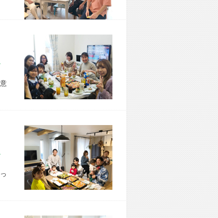
市 H様宅
意
市 S様宅
っ