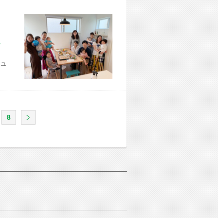
市 U様宅
ュ
8