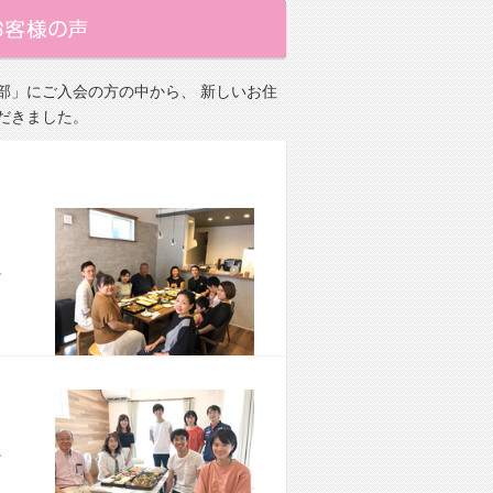
部」にご入会の方の中から、 新しいお住
だきました。
市 M様宅
市 M様宅