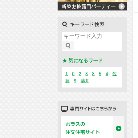
キーワード検索
★ 気になるワード
1
0
2
3
8
5
4
佐
藤
9
藤井
専門サイトはこちらから