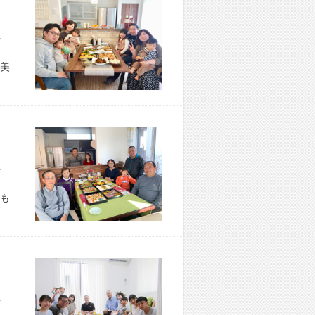
市 S様宅
美
市 T様宅
も
市 M様宅