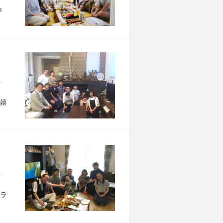
つ
区 Y様宅
嬉
市 M様宅
ラ