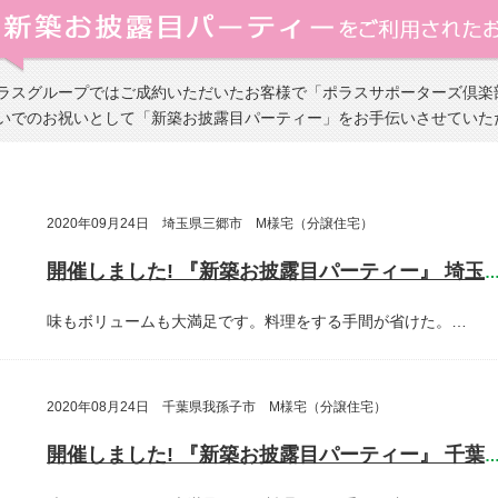
ラスグループではご成約いただいたお客様で「ポラスサポーターズ倶楽
いでのお祝いとして「新築お披露目パーティー」をお手伝いさせていた
2020年09月24日 埼玉県三郷市 M様宅（分譲住宅）
開催しました! 『新築お披露目パーティー』 埼玉県三郷
味もボリュームも大満足です。料理をする手間が省けた。…
2020年08月24日 千葉県我孫子市 M様宅（分譲住宅）
開催しました! 『新築お披露目パーティー』 千葉県我孫子