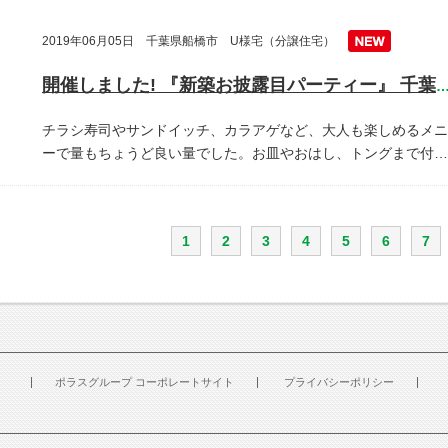
2019年06月05日 千葉県船橋市 U様宅（分譲住宅）
開催しました! 『新築お披露目パーティー』 千葉県船橋
チラシ寿司やサンドイッチ、カラアゲなど、大人も楽しめるメニ
ーで量もちょうど良い量でした。お皿やおはし、トングまで付…
1
2
3
4
5
6
7
ポラスグループ コーポレートサイト
プライバシーポリシー