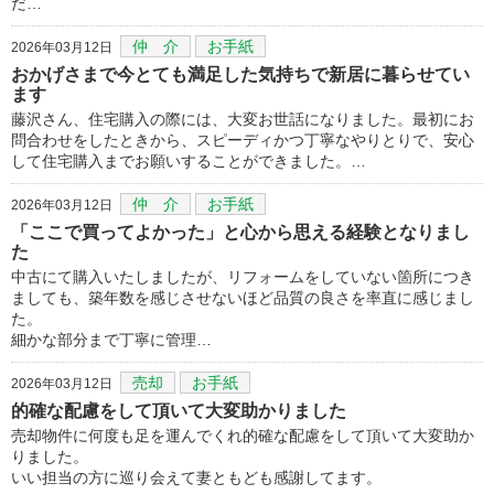
だ…
仲 介
お手紙
2026年03月12日
おかげさまで今とても満足した気持ちで新居に暮らせてい
ます
藤沢さん、住宅購入の際には、大変お世話になりました。最初にお
問合わせをしたときから、スピーディかつ丁寧なやりとりで、安心
して住宅購入までお願いすることができました。…
仲 介
お手紙
2026年03月12日
「ここで買ってよかった」と心から思える経験となりまし
た
中古にて購入いたしましたが、リフォームをしていない箇所につき
ましても、築年数を感じさせないほど品質の良さを率直に感じまし
た。
細かな部分まで丁寧に管理…
売却
お手紙
2026年03月12日
的確な配慮をして頂いて大変助かりました
売却物件に何度も足を運んでくれ的確な配慮をして頂いて大変助か
りました。
いい担当の方に巡り会えて妻ともども感謝してます。