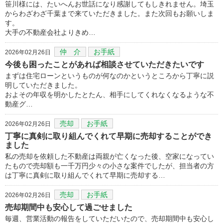
笹川様には、たいへんお世話になり感謝してもしきれません。埼玉
からわざわざ千葉まで来ていただきました。また次回もお願いしま
す。
大手の不動産会社よりきめ…
仲 介
お手紙
2026年02月26日
今後も困ったことがあれば相談させていただきたいです
まずは住宅ローンというものが何なのかというところから丁寧に説
明していただきました。
およその年収を明かしたとたん、相手にしてくれなくなるような不
動産グ…
売却
お手紙
2026年02月26日
丁寧に真剣に取り組んでくれて早期に売却することができ
ました
私の売却を依頼した不動産は両親が亡くなった後、空家になってい
たもので売却額も一千万円少々の小さな案件でしたが、担当者の方
は丁寧に真剣に取り組んでくれて早期に売却する…
売却
お手紙
2026年02月26日
売却期間中も安心して過ごせました
毎週、営業活動の報告をしていただいたので、売却期間中も安心し