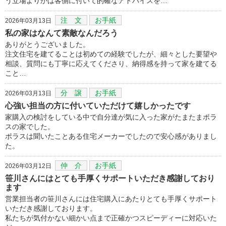
う立場よりかは客側に付いて的確なアドバイスを…
注 文
お手紙
2026年03月13日
私の家はなんて素敵なんだろう
ありがとうございました。
注文住宅を建てることは初めての経験でしたが、細々とした要望や
相談、質問にも丁寧に応えてくださり、納得感を持って家を建てる
こと…
分 譲
お手紙
2026年03月13日
心強い担当の方に付いていただけて嬉しかったです
家購入の検討をしている中で自分達が気に入った家がたまたまポラ
スの家でした。
ポラスは聞いたことある住宅メーカーでしたので安心感がありまし
た。
仲 介
お手紙
2026年03月12日
笹川さんにはとても手厚くサポートいただき感謝しており
ます
営業担当者の笹川さんには住宅購入にあたりとても手厚くサポート
いただき感謝しております。
私たちが気付かない細かい点まで正確かつスピーディーに対応いた