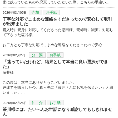
家に残っていたものを廃棄していただいた際、こちらの手違い…
売却
お手紙
2026年03月05日
丁寧な対応でこまめな連絡をくださったので安心して取引
が出来ました
購入時に親身に対応してくださった恩田様、売却時に誠実に対応し
て下さった塩谷様。
お二方とも丁寧な対応でこまめな連絡をくださったので安心…
分 譲
お手紙
2026年02月27日
「迷っていたけれど、結果として本当に良い選択ができ
た」
藤井様
この度は、本当にありがとうございました。
戸建てを購入した今、真っ先に「藤井さんにお礼を伝えたい」と思
いました。…
仲 介
お手紙
2026年02月26日
笹川様には、たいへんお世話になり感謝してもしきれませ
ん