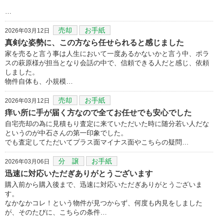
…
売却
お手紙
2026年03月12日
真剣な姿勢に、この方なら任せられると感じました
家を売ると言う事は人生において一度あるかないかと言う中、ポラ
スの萩原様が担当となり会話の中で、信頼できる人だと感じ、依頼
しました。
物件自体も、小規模…
売却
お手紙
2026年03月12日
痒い所に手が届く方なので全てお任せでも安心でした
自宅売却の為に見積もり査定に来ていただいた時に随分若い人だな
というのが中石さんの第一印象でした。
でも査定してただいてプラス面マイナス面やこちらの疑問…
分 譲
お手紙
2026年03月06日
迅速に対応いただぎありがとうございます
購入前から購入後まで、迅速に対応いただぎありがとうございま
す。
なかなかコレ！という物件が見つからず、何度も内見をしました
が、そのたびに、こちらの条件…