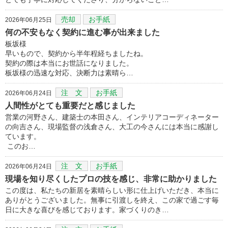
売却
お手紙
2026年06月25日
何の不安もなく契約に進む事が出来ました
板坂様
早いもので、契約から半年程経ちましたね。
契約の際は本当にお世話になりました。
板坂様の迅速な対応、決断力は素晴ら…
注 文
お手紙
2026年06月24日
人間性がとても重要だと感じました
営業の河野さん、建築士の本田さん、インテリアコーディネーター
の向吉さん、現場監督の浅倉さん、大工の今さんには本当に感謝し
ています。
このお…
注 文
お手紙
2026年06月24日
現場を知り尽くしたプロの技を感じ、非常に助かりました
この度は、私たちの新居を素晴らしい形に仕上げいただき、本当に
ありがとうございました。無事に引渡しを終え、この家で過ごす毎
日に大きな喜びを感じております。家づくりのき…