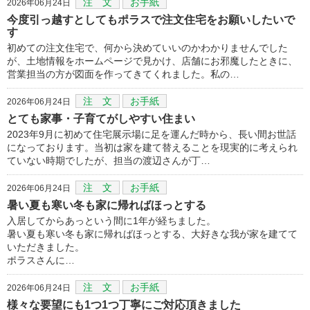
注 文
お手紙
2026年06月24日
今度引っ越すとしてもポラスで注文住宅をお願いしたいで
す
初めての注文住宅で、何から決めていいのかわかりませんでした
が、土地情報をホームページで見かけ、店舗にお邪魔したときに、
営業担当の方が図面を作ってきてくれました。私の…
注 文
お手紙
2026年06月24日
とても家事・子育てがしやすい住まい
2023年9月に初めて住宅展示場に足を運んだ時から、長い間お世話
になっております。当初は家を建て替えることを現実的に考えられ
ていない時期でしたが、担当の渡辺さんが丁…
注 文
お手紙
2026年06月24日
暑い夏も寒い冬も家に帰ればほっとする
入居してからあっという間に1年が経ちました。
暑い夏も寒い冬も家に帰ればほっとする、大好きな我が家を建てて
いただきました。
ポラスさんに…
注 文
お手紙
2026年06月24日
様々な要望にも1つ1つ丁寧にご対応頂きました