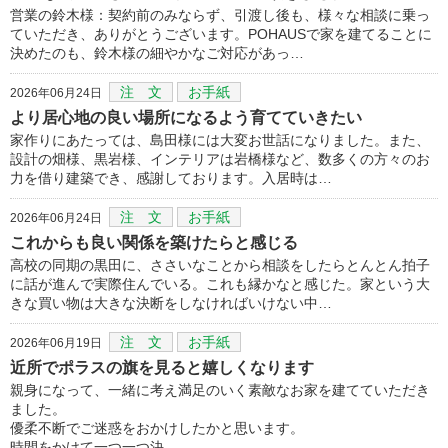
営業の鈴木様：契約前のみならず、引渡し後も、様々な相談に乗っ
ていただき、ありがとうございます。POHAUSで家を建てることに
決めたのも、鈴木様の細やかなご対応があっ…
注 文
お手紙
2026年06月24日
より居心地の良い場所になるよう育てていきたい
家作りにあたっては、島田様には大変お世話になりました。また、
設計の畑様、黒岩様、インテリアは岩橋様など、数多くの方々のお
力を借り建築でき、感謝しております。入居時は…
注 文
お手紙
2026年06月24日
これからも良い関係を築けたらと感じる
高校の同期の黒田に、ささいなことから相談をしたらとんとん拍子
に話が進んで実際住んでいる。これも縁かなと感じた。家という大
きな買い物は大きな決断をしなければいけない中…
注 文
お手紙
2026年06月19日
近所でポラスの旗を見ると嬉しくなります
親身になって、一緒に考え満足のいく素敵なお家を建てていただき
ました。
優柔不断でご迷惑をおかけしたかと思います。
時間をかけて一つ一つ決…