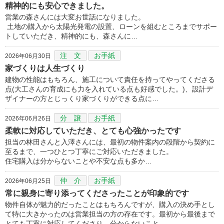
精神的にも安心できました。
営業の森さんには大変お世話になりました。
土地の購入から太陽光発電の設置、ローンを組むところまでサポー
トしていただき、精神的にも、森さんに…
注 文
お手紙
2026年06月30日
家づくりは人生づくり
建物の性能はもちろん、施工について責任を持ってやってくださる
点(大工さんの育成にも力を入れている点も好感でした。)、設計デ
ザイナーの方とじっくり家づくりができる点に…
分 譲
お手紙
2026年06月26日
柔軟に対応していただき、とても心強かったです
担当の林田さんと入澤さんには、最初の物件案内の段階から契約に
至るまで、一つひとつ丁寧にご対応いただきました。
住宅購入は分からないことや不安な点も多か…
仲 介
お手紙
2026年06月25日
常に親身に寄り添ってくださったことが印象的です
物件自体が魅力的だったことはもちろんですが、購入の決め手とし
て特に大きかったのは営業担当の方の存在です。最初から最後まで
とても丁寧に対応してくださり、分からないこと…