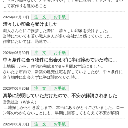
こちらが知らないことも分かりやすく丁寧に説明して下さり、安心
して家作りを進めること…
注 文
お手紙
2026年06月30日
清々しい印象を受けました
職人さんらにご挨拶した際に、清々しい印象を受けました。
当時についても若い職人さんが多い会社だと感じていました。
作業においては、迅速で…
注 文
お手紙
2026年06月30日
中々条件に合う物件に出会えずに半ば諦めていた時に…
土地探しから、住宅の完成まで9ヶ月間お世話にました。
さいたま市内で、新築の建売住宅を探していましたが、中々条件に
合う物件に出会えずに半ば諦めていた時…
注 文
お手紙
2026年06月30日
真摯に説明していただけたので、不安が解消されました
営業担当（Wさん）
土地探しから引き渡しまで、本当にありがとうございました。ロー
ン等のわからないことにも、早期に回答してもらえて不安が解消…
注 文
お手紙
2026年06月30日