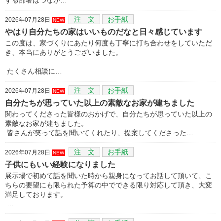
注 文
お手紙
2026年07月28日
NEW
やはり自分たちの家はいいものだなと日々感じています
この度は、家づくりにあたり何度も丁寧に打ち合わせをしていただ
き、本当にありがとうございました。
たくさん相談に…
注 文
お手紙
2026年07月28日
NEW
自分たちが思っていた以上の素敵なお家が建ちました
関わってくださった皆様のおかげで、自分たちが思っていた以上の
素敵なお家が建ちました。
皆さんが笑って話を聞いてくれたり、提案してくださった…
注 文
お手紙
2026年07月28日
NEW
子供にもいい経験になりました
展示場で初めて話を聞いた時から親身になってお話して頂いて、こ
ちらの要望にも限られた予算の中でできる限り対応して頂き、大変
満足しております。
…