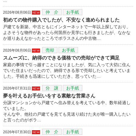
…
仲 介
お手紙
2026年08月06日
NEW
初めての物件購入でしたが、不安なく進められました
戸建てを新築、中古ともにインターネットで一年以上探しており、
よさそうな物件があったら何箇所か見学にも行きましたが、なかな
か巡りあえなかったところでポラスさんの中古物…
売却
お手紙
2026年08月06日
NEW
スムーズに、納得のできる価格での売却ができて満足
家庭の事情で引っ越すことになりましたが、気に入って大切に住ん
でいた住まいだったので、納得できる形で売却したいと考えていま
した。手続きも迅速にしていただき、思っていた…
分 譲
お手紙
2026年07月31日
NEW
夢を叶えるお手伝いをする素敵な営業さん
分譲マンションから戸建てへ住み替えを考えている中、数年経過し
ていました。
そんな中、他社の戸建てを見ても見送り続けた夫が唯一購入したい
と言ったのがポラ…
仲 介
お手紙
2026年07月30日
NEW