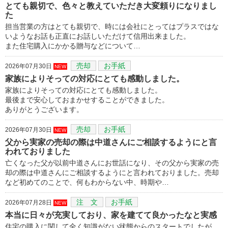
とても親切で、色々と教えていただき大変頼りになりまし
た
担当営業の方はとても親切で、時には会社にとってはプラスではな
いようなお話も正直にお話しいただけて信用出来ました。
また住宅購入にかかる贈与などについて…
売却
お手紙
2026年07月30日
NEW
家族によりそっての対応にとても感動しました。
家族によりそっての対応にとても感動しました。
最後まで安心しておまかせすることができました。
ありがとうございます。
売却
お手紙
2026年07月30日
NEW
父から実家の売却の際は中道さんにご相談するようにと言
われておりました
亡くなった父が以前中道さんにお世話になり、その父から実家の売
却の際は中道さんにご相談するようにと言われておりました。売却
など初めてのことで、何もわからない中、時期や…
注 文
お手紙
2026年07月28日
NEW
本当に日々が充実しており、家を建てて良かったなと実感
住宅の購入に関して全く知識がない状態からのスタートでしたが、