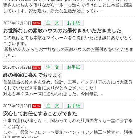
皆さんのお力を借りながら一歩一歩進んで行けたことに本当に感謝
しています。家が建ち、新たな生活が始まってい…
注 文
お手紙
2026年07月28日
NEW
お世辞なしの素敵ハウスのお墨付きをいただきました
この度はとても素敵なマイホームをご提供いただき誠にありがとう
ございます。
親族や友人からもお世辞なしの素敵ハウスのお墨付きをいただきま
した…
注 文
お手紙
2026年07月28日
NEW
終の棲家に喜んでおります
営業担当の鈴木さん含め、設計、工事、インテリアの方には大変良
くしていただき本当にありがとうございました！
対応も早くスムーズに進められました。今回母親…
注 文
お手紙
2026年07月28日
NEW
安心してお任せすることができた
仕事の流れが違う以上、関わってくれた社員の方々も一堂に会する
ことはない。
しかし、営業〜フロント〜実施〜インテリア／施工〜検査と、隣接
する部署はつなが…