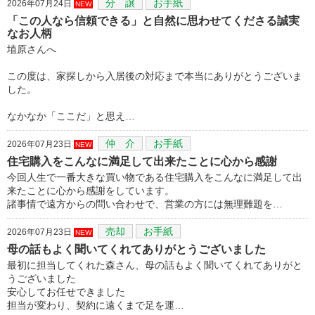
分 譲
お手紙
2026年07月24日
NEW
「この人なら信頼できる」と自然に思わせてくださる誠実
なお人柄
埴原さんへ
この度は、家探しから入居後の対応まで本当にありがとうございま
した。
なかなか「ここだ」と思え…
仲 介
お手紙
2026年07月23日
NEW
住宅購入をこんなに満足して出来たことに心から感謝
今回人生で一番大きな買い物である住宅購入をこんなに満足して出
来たことに心から感謝をしています。
諸事情で遠方からの問い合わせで、営業の方には無理難題を…
売却
お手紙
2026年07月23日
NEW
母の話もよく聞いてくれてありがとうございました
最初に担当してくれた森さん、母の話もよく聞いてくれてありがと
うございました
安心してお任せできました
担当が変わり、契約に遠くまで足を運…