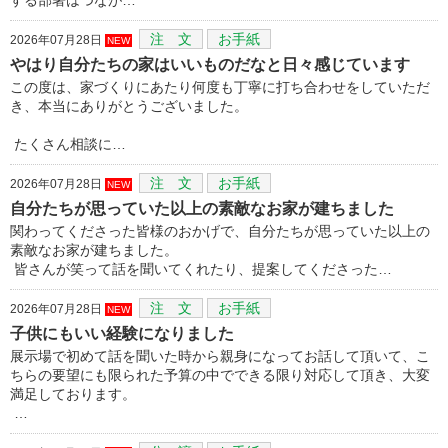
注 文
お手紙
2026年07月28日
NEW
やはり自分たちの家はいいものだなと日々感じています
この度は、家づくりにあたり何度も丁寧に打ち合わせをしていただ
き、本当にありがとうございました。
たくさん相談に…
注 文
お手紙
2026年07月28日
NEW
自分たちが思っていた以上の素敵なお家が建ちました
関わってくださった皆様のおかげで、自分たちが思っていた以上の
素敵なお家が建ちました。
皆さんが笑って話を聞いてくれたり、提案してくださった…
注 文
お手紙
2026年07月28日
NEW
子供にもいい経験になりました
展示場で初めて話を聞いた時から親身になってお話して頂いて、こ
ちらの要望にも限られた予算の中でできる限り対応して頂き、大変
満足しております。
…