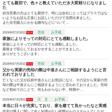
とても親切で、色々と教えていただき大変頼りになりまし
た
担当営業の方はとても親切で、時には会社にとってはプラスではな
いようなお話も正直にお話しいただけて信用出来ました。
また住宅購入にかかる贈与などについて…
売却
お手紙
2026年07月30日
NEW
家族によりそっての対応にとても感動しました。
家族によりそっての対応にとても感動しました。
最後まで安心しておまかせすることができました。
ありがとうございます。
売却
お手紙
2026年07月30日
NEW
父から実家の売却の際は中道さんにご相談するようにと言
われておりました
亡くなった父が以前中道さんにお世話になり、その父から実家の売
却の際は中道さんにご相談するようにと言われておりました。売却
など初めてのことで、何もわからない中、時期や…
注 文
お手紙
2026年07月28日
NEW
本当に日々が充実しており、家を建てて良かったなと実感
住宅の購入に関して全く知識がない状態からのスタートでしたが、