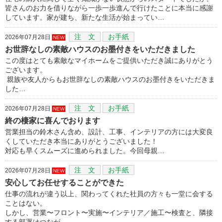
皆さんのお力を借りながら一歩一歩進んで行けたことに本当に感謝
しています。家が建ち、新たな生活が始まってい…
注 文
お手紙
2026年07月28日
NEW
お世辞なしの素敵ハウスのお墨付きをいただきました
この度はとても素敵なマイホームをご提供いただき誠にありがとう
ございます。
親族や友人からもお世辞なしの素敵ハウスのお墨付きをいただきま
した…
注 文
お手紙
2026年07月28日
NEW
終の棲家に喜んでおります
営業担当の鈴木さん含め、設計、工事、インテリアの方には大変良
くしていただき本当にありがとうございました！
対応も早くスムーズに進められました。今回母親…
注 文
お手紙
2026年07月28日
NEW
安心してお任せすることができた
仕事の流れが違う以上、関わってくれた社員の方々も一堂に会する
ことはない。
しかし、営業〜フロント〜実施〜インテリア／施工〜検査と、隣接
する部署はつなが…