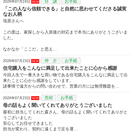
分 譲
お手紙
2026年07月24日
NEW
「この人なら信頼できる」と自然に思わせてくださる誠実
なお人柄
埴原さんへ
この度は、家探しから入居後の対応まで本当にありがとうございま
した。
なかなか「ここだ」と思え…
仲 介
お手紙
2026年07月23日
NEW
住宅購入をこんなに満足して出来たことに心から感謝
今回人生で一番大きな買い物である住宅購入をこんなに満足して出
来たことに心から感謝をしています。
諸事情で遠方からの問い合わせで、営業の方には無理難題を…
売却
お手紙
2026年07月23日
NEW
母の話もよく聞いてくれてありがとうございました
最初に担当してくれた森さん、母の話もよく聞いてくれてありがと
うございました
安心してお任せできました
担当が変わり、契約に遠くまで足を運…