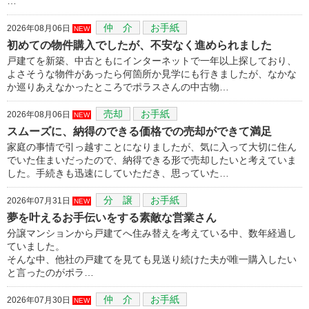
…
仲 介
お手紙
2026年08月06日
NEW
初めての物件購入でしたが、不安なく進められました
戸建てを新築、中古ともにインターネットで一年以上探しており、
よさそうな物件があったら何箇所か見学にも行きましたが、なかな
か巡りあえなかったところでポラスさんの中古物…
売却
お手紙
2026年08月06日
NEW
スムーズに、納得のできる価格での売却ができて満足
家庭の事情で引っ越すことになりましたが、気に入って大切に住ん
でいた住まいだったので、納得できる形で売却したいと考えていま
した。手続きも迅速にしていただき、思っていた…
分 譲
お手紙
2026年07月31日
NEW
夢を叶えるお手伝いをする素敵な営業さん
分譲マンションから戸建てへ住み替えを考えている中、数年経過し
ていました。
そんな中、他社の戸建てを見ても見送り続けた夫が唯一購入したい
と言ったのがポラ…
仲 介
お手紙
2026年07月30日
NEW