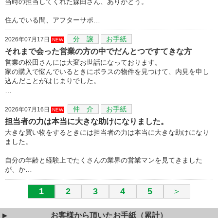
当時の担当してくれた森田さん、ありがとう。
住んでいる間、アフターサポ…
分 譲
お手紙
2026年07月17日
NEW
それまで会った営業の方の中でだんとつですてきな方
営業の松田さんには大変お世話になっております。
家の購入で悩んでいるときにポラスの物件を見つけて、内見を申し
込んだことがはじまりでした。
…
仲 介
お手紙
2026年07月16日
NEW
担当者の力は本当に大きな助けになりました。
大きな買い物をするときには担当者の力は本当に大きな助けになり
ました。
自分の年齢と経験上でたくさんの業界の営業マンを見てきました
が、か…
1
2
3
4
5
＞
お客様から頂いたお手紙（累計）