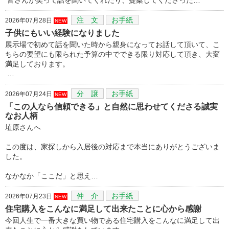
注 文
お手紙
2026年07月28日
NEW
子供にもいい経験になりました
展示場で初めて話を聞いた時から親身になってお話して頂いて、こ
ちらの要望にも限られた予算の中でできる限り対応して頂き、大変
満足しております。
…
分 譲
お手紙
2026年07月24日
NEW
「この人なら信頼できる」と自然に思わせてくださる誠実
なお人柄
埴原さんへ
この度は、家探しから入居後の対応まで本当にありがとうございま
した。
なかなか「ここだ」と思え…
仲 介
お手紙
2026年07月23日
NEW
住宅購入をこんなに満足して出来たことに心から感謝
今回人生で一番大きな買い物である住宅購入をこんなに満足して出