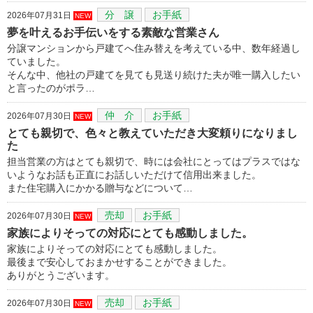
分 譲
お手紙
2026年07月31日
NEW
夢を叶えるお手伝いをする素敵な営業さん
分譲マンションから戸建てへ住み替えを考えている中、数年経過し
ていました。
そんな中、他社の戸建てを見ても見送り続けた夫が唯一購入したい
と言ったのがポラ…
仲 介
お手紙
2026年07月30日
NEW
とても親切で、色々と教えていただき大変頼りになりまし
た
担当営業の方はとても親切で、時には会社にとってはプラスではな
いようなお話も正直にお話しいただけて信用出来ました。
また住宅購入にかかる贈与などについて…
売却
お手紙
2026年07月30日
NEW
家族によりそっての対応にとても感動しました。
家族によりそっての対応にとても感動しました。
最後まで安心しておまかせすることができました。
ありがとうございます。
売却
お手紙
2026年07月30日
NEW