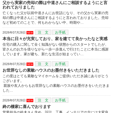
父から実家の売却の際は中道さんにご相談するようにと言
われておりました
亡くなった父が以前中道さんにお世話になり、その父から実家の売
却の際は中道さんにご相談するようにと言われておりました。売却
など初めてのことで、何もわからない中、時期や…
注 文
お手紙
2026年07月28日
NEW
本当に日々が充実しており、家を建てて良かったなと実感
住宅の購入に関して全く知識がない状態からのスタートでしたが、
皆さんのお力を借りながら一歩一歩進んで行けたことに本当に感謝
しています。家が建ち、新たな生活が始まってい…
注 文
お手紙
2026年07月28日
NEW
お世辞なしの素敵ハウスのお墨付きをいただきました
この度はとても素敵なマイホームをご提供いただき誠にありがとう
ございます。
親族や友人からもお世辞なしの素敵ハウスのお墨付きをいただきま
した…
注 文
お手紙
2026年07月28日
NEW
終の棲家に喜んでおります
営業担当の鈴木さん含め、設計、工事、インテリアの方には大変良