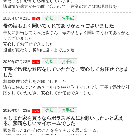
来たことに心から感謝をしています。
諸事情で遠方からの問い合わせで、営業の方には無理難題を…
売却
お手紙
2026年07月23日
NEW
母の話もよく聞いてくれてありがとうございました
最初に担当してくれた森さん、母の話もよく聞いてくれてありがと
うございました
安心してお任せできました
担当が変わり、契約に遠くまで足を運…
売却
お手紙
2026年07月23日
NEW
丁寧で迅速な対応をしていただき、安心してお任せできま
した
相続物件の売却をお願いしました。
遠方に住んでいる為メールでのやり取りでしたが、丁寧で迅速な対
応をしていただき、安心してお任せできました。
…
売却
お手紙
2026年07月23日
NEW
もしまた家を買うならポラスさんにお願いしたいと思え
る、素晴らしいマイホームでした
家を買った17年前のことを今でもよく思い出せる。