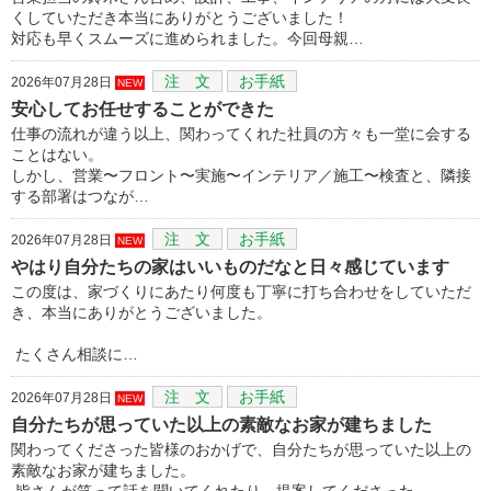
くしていただき本当にありがとうございました！
対応も早くスムーズに進められました。今回母親…
注 文
お手紙
2026年07月28日
NEW
安心してお任せすることができた
仕事の流れが違う以上、関わってくれた社員の方々も一堂に会する
ことはない。
しかし、営業〜フロント〜実施〜インテリア／施工〜検査と、隣接
する部署はつなが…
注 文
お手紙
2026年07月28日
NEW
やはり自分たちの家はいいものだなと日々感じています
この度は、家づくりにあたり何度も丁寧に打ち合わせをしていただ
き、本当にありがとうございました。
たくさん相談に…
注 文
お手紙
2026年07月28日
NEW
自分たちが思っていた以上の素敵なお家が建ちました
関わってくださった皆様のおかげで、自分たちが思っていた以上の
素敵なお家が建ちました。
皆さんが笑って話を聞いてくれたり、提案してくださった…