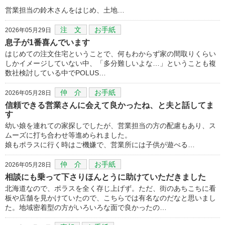
営業担当の鈴木さんをはじめ、土地…
注 文
お手紙
2026年05月29日
息子が1番喜んでいます
はじめての注文住宅ということで、何もわからず家の間取りくらい
しかイメージしていない中、「多分難しいよな…」ということも複
数社検討している中でPOLUS…
仲 介
お手紙
2026年05月28日
信頼できる営業さんに会えて良かったね、と夫と話してま
す
幼い娘を連れての家探しでしたが、営業担当の方の配慮もあり、ス
ムーズに打ち合わせ等進められました。
娘もポラスに行く時はご機嫌で、営業所には子供が遊べる…
仲 介
お手紙
2026年05月28日
相談にも乗って下さりほんとうに助けていただきました
北海道なので、ポラスを全く存じ上げず。ただ、街のあちこちに看
板や店舗を見かけていたので、こちらでは有名なのだなと思いまし
た。地域密着型の方がいろいろな面で良かったの…