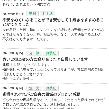
あれよ、あれよという間に契約…
売却
お手紙
2026年05月21日
不安をぬぐいさることができ安心して手続きをすすめるこ
とができました
夫が急死した後、母のマンションを相続しその売却を一人でやらな
くてはならなくなった時、相談相手がなく一人で決断するこわさ、
不安はとても大きかったです。
…
分 譲
お手紙
2026年05月15日
良いご担当者の方に巡り合えたと自慢しています
北様 お世話になっております。
物件探し～現在までお世話になっておりますが、常に親切のご対応
頂きありがとうございます。
他社さんでも物件…
注 文
お手紙
2026年05月14日
皆様それぞれがご自身の領域のプロだと感動
打ち合わせや現場見学などで、担当してくださった皆様それぞれが
ご自身の領域のプロなのだなと感じ感動しました。
他社を下げるようなことは決して言わず、他社…