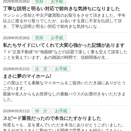
売却
お手紙
2026年05月28日
丁寧な説明と明るい対応で前向きな気持ちになりました
マンション売却と中古戸建買取のお取引をさせて頂きました。半年
以上に渡るやり取りでしたが、お会いする度に不安を払拭して頂
き、丁寧な説明と明るい対応で前向きな気持ちにな…
売却
お手紙
2026年05月28日
私たちサイドにいてくれて大変心強かった記憶があります
ＴＶ”正直不動産”や”地面師”などの話題で楽しく妻も交えて談笑した
ことを覚えています。あの雑談の時間で、信頼関係が太…
注 文
お手紙
2026年05月22日
まさに夢のマイホーム!
この度はとても素敵なマイホームをご提供いただき誠にありがとう
ございます。
親族や友人からもお世辞なしの素敵ハウスのお墨付きをいただきま
した。
仲 介
お手紙
2026年05月21日
スピード重視だったので本当にたすかりました
何度も々も、足を運んでいただき本当にありがとうございました。
友人がポラスさんに勤めている関係で営業さんを紹介してもらい、