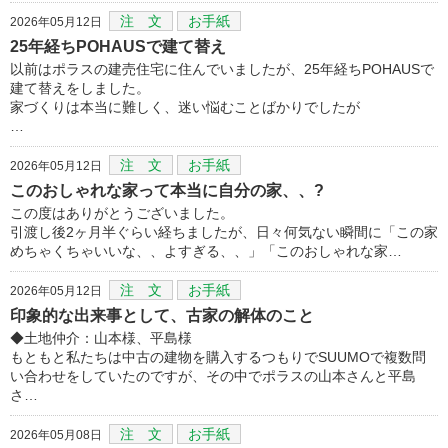
注 文
お手紙
2026年05月12日
25年経ちPOHAUSで建て替え
以前はポラスの建売住宅に住んでいましたが、25年経ちPOHAUSで
建て替えをしました。
家づくりは本当に難しく、迷い悩むことばかりでしたが
…
注 文
お手紙
2026年05月12日
このおしゃれな家って本当に自分の家、、?
この度はありがとうございました。
引渡し後2ヶ月半ぐらい経ちましたが、日々何気ない瞬間に「この家
めちゃくちゃいいな、、よすぎる、、」「このおしゃれな家…
注 文
お手紙
2026年05月12日
印象的な出来事として、古家の解体のこと
◆土地仲介：山本様、平島様
もともと私たちは中古の建物を購入するつもりでSUUMOで複数問
い合わせをしていたのですが、その中でポラスの山本さんと平島
さ…
注 文
お手紙
2026年05月08日