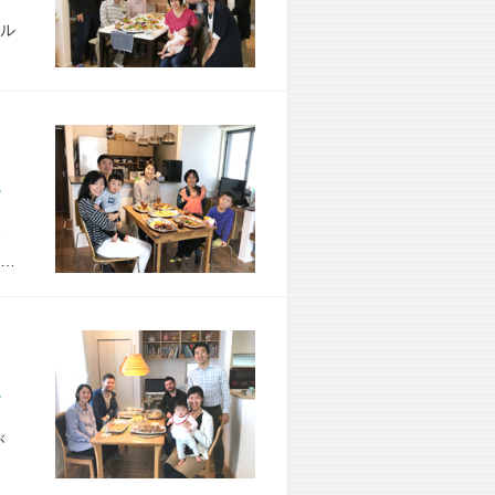
ル
市 H様宅
…
市 K様宅
が