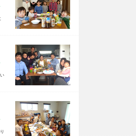
市 Y様宅
に
市 T様宅
い
市 H様宅
り