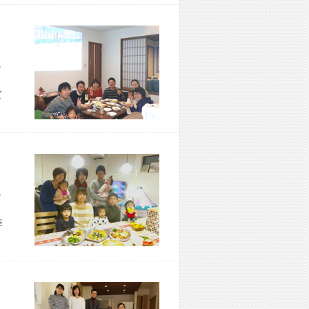
市 M様宅
て
市 N様宅
準