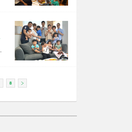
市 Y様宅
。
8