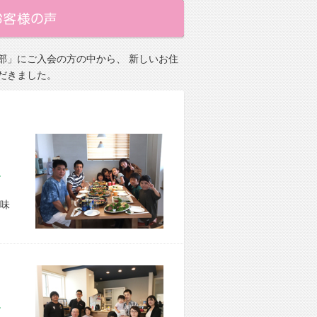
部」にご入会の方の中から、 新しいお住
だきました。
市 O様宅
味
市 M様宅