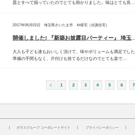
皿とすべて揃っていたのでとても助かりました。味はとても良…
2017年06月02日 埼玉県さいたま市 Ｍ様宅（分譲住宅）
開催しました! 『新築お披露目パーティー』 埼玉県さいたま
大人も子ども達もおいしく頂けて、味やボリュームも満足でした
準備の手間もなく、片付けも捨てるだけなのでとても楽で…
1
2
3
4
5
6
7
ポラスグループ コーポレートサイト
プライバシーポリシー