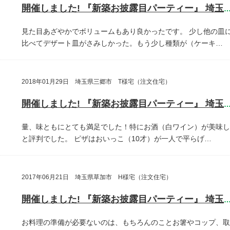
開催しました! 『新築お披露目パーティー』 埼玉県さいたま
見た目あざやかでボリュームもあり良かったです。
少し他の皿
比べてデザート皿がさみしかった。もう少し種類が（ケーキ…
2018年01月29日 埼玉県三郷市 T様宅（注文住宅）
開催しました! 『新築お披露目パーティー』 埼玉県三郷
量、味ともにとても満足でした！特にお酒（白ワイン）が美味し
と評判でした。
ピザはおいっこ（10才）が一人で平らげ…
2017年06月21日 埼玉県草加市 H様宅（注文住宅）
開催しました! 『新築お披露目パーティー』 埼玉県草加
お料理の準備が必要ないのは、もちろんのことお箸やコップ、取