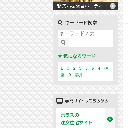
キーワード検索
★ 気になるワード
1
0
2
3
8
5
4
佐
藤
9
藤井
専門サイトはこちらから