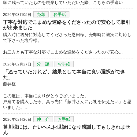
家に残っていたものを廃棄していただいた際、こちらの手違い…
売却
お手紙
2026年03月05日
丁寧な対応でこまめな連絡をくださったので安心して取引
が出来ました
購入時に親身に対応してくださった恩田様、売却時に誠実に対応し
て下さった塩谷様。
お二方とも丁寧な対応でこまめな連絡をくださったので安心…
分 譲
お手紙
2026年02月27日
「迷っていたけれど、結果として本当に良い選択ができ
た」
藤井様
この度は、本当にありがとうございました。
戸建てを購入した今、真っ先に「藤井さんにお礼を伝えたい」と思
いました。…
仲 介
お手紙
2026年02月26日
笹川様には、たいへんお世話になり感謝してもしきれませ
ん