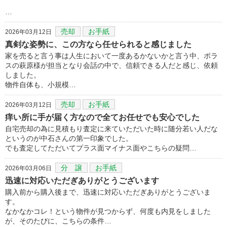
…
売却
お手紙
2026年03月12日
真剣な姿勢に、この方なら任せられると感じました
家を売ると言う事は人生において一度あるかないかと言う中、ポラ
スの萩原様が担当となり会話の中で、信頼できる人だと感じ、依頼
しました。
物件自体も、小規模…
売却
お手紙
2026年03月12日
痒い所に手が届く方なので全てお任せでも安心でした
自宅売却の為に見積もり査定に来ていただいた時に随分若い人だな
というのが中石さんの第一印象でした。
でも査定してただいてプラス面マイナス面やこちらの疑問…
分 譲
お手紙
2026年03月06日
迅速に対応いただぎありがとうございます
購入前から購入後まで、迅速に対応いただぎありがとうございま
す。
なかなかコレ！という物件が見つからず、何度も内見をしました
が、そのたびに、こちらの条件…