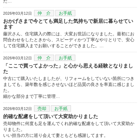
だ…
仲 介
お手紙
2026年03月12日
おかげさまで今とても満足した気持ちで新居に暮らせてい
ます
藤沢さん、住宅購入の際には、大変お世話になりました。最初にお
問合わせをしたときから、スピーディかつ丁寧なやりとりで、安心
して住宅購入までお願いすることができました。…
仲 介
お手紙
2026年03月12日
「ここで買ってよかった」と心から思える経験となりまし
た
中古にて購入いたしましたが、リフォームをしていない箇所につき
ましても、築年数を感じさせないほど品質の良さを率直に感じまし
た。
細かな部分まで丁寧に管理…
売却
お手紙
2026年03月12日
的確な配慮をして頂いて大変助かりました
売却物件に何度も足を運んでくれ的確な配慮をして頂いて大変助か
りました。
いい担当の方に巡り会えて妻ともども感謝してます。