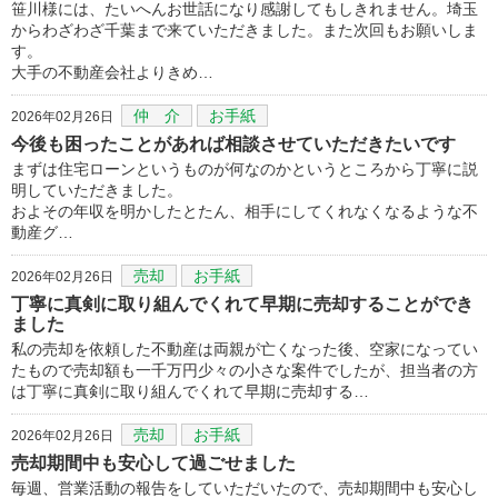
笹川様には、たいへんお世話になり感謝してもしきれません。埼玉
からわざわざ千葉まで来ていただきました。また次回もお願いしま
す。
大手の不動産会社よりきめ…
仲 介
お手紙
2026年02月26日
今後も困ったことがあれば相談させていただきたいです
まずは住宅ローンというものが何なのかというところから丁寧に説
明していただきました。
およその年収を明かしたとたん、相手にしてくれなくなるような不
動産グ…
売却
お手紙
2026年02月26日
丁寧に真剣に取り組んでくれて早期に売却することができ
ました
私の売却を依頼した不動産は両親が亡くなった後、空家になってい
たもので売却額も一千万円少々の小さな案件でしたが、担当者の方
は丁寧に真剣に取り組んでくれて早期に売却する…
売却
お手紙
2026年02月26日
売却期間中も安心して過ごせました
毎週、営業活動の報告をしていただいたので、売却期間中も安心し