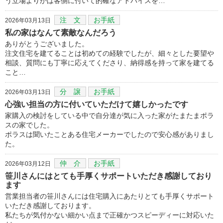
う立場よりかは客側に付いて的確なアドバイスを…
注 文
お手紙
2026年03月13日
私の家はなんて素敵なんだろう
ありがとうございました。
注文住宅を建てることは初めての経験でしたが、細々とした要望や
相談、質問にも丁寧に応えてくださり、納得感を持って家を建てる
こと…
分 譲
お手紙
2026年03月13日
心強い担当の方に付いていただけて嬉しかったです
家購入の検討をしている中で自分達が気に入った家がたまたまポラ
スの家でした。
ポラスは聞いたことある住宅メーカーでしたので安心感がありまし
た。
仲 介
お手紙
2026年03月12日
笹川さんにはとても手厚くサポートいただき感謝しており
ます
営業担当者の笹川さんには住宅購入にあたりとても手厚くサポート
いただき感謝しております。
私たちが気付かない細かい点まで正確かつスピーディーに対応いた