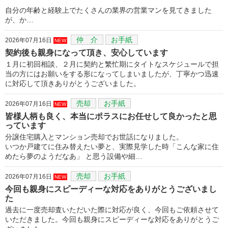
自分の年齢と経験上でたくさんの業界の営業マンを見てきました
が、か…
仲 介
お手紙
2026年07月16日
NEW
契約後も親身になって頂き、安心しています
１月に初回相談、２月に契約と繁忙期にタイトなスケジュールで担
当の方にはお願いをする形になってしまいましたが、丁寧かつ迅速
に対応して頂きありがとうございました。
売却
お手紙
2026年07月16日
NEW
皆様人柄も良く、本当にポラスにお任せして良かったと思
っています
分譲住宅購入とマンション売却でお世話になりました。
いつか戸建てに住み替えたい夢と、実際見学した時「こんな家に住
めたら夢のようだなあ」 と思う設備や細…
売却
お手紙
2026年07月16日
NEW
今回も親身にスピーディーな対応をありがとうございまし
た
過去に一度売却査いただいた際に対応が良く、今回もご依頼させて
いただきました。今回も親身にスピーディーな対応をありがとうご