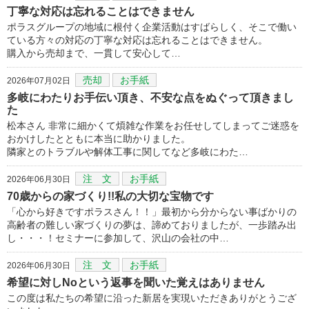
丁寧な対応は忘れることはできません
ポラスグループの地域に根付く企業活動はすばらしく、そこで働い
ている方々の対応の丁寧な対応は忘れることはできません。
購入から売却まで、一貫して安心して…
売却
お手紙
2026年07月02日
多岐にわたりお手伝い頂き、不安な点をぬぐって頂きまし
た
松本さん 非常に細かくて煩雑な作業をお任せしてしまってご迷惑を
おかけしたとともに本当に助かりました。
隣家とのトラブルや解体工事に関してなど多岐にわた…
注 文
お手紙
2026年06月30日
70歳からの家づくり!!私の大切な宝物です
「心から好きですポラスさん！！」最初から分からない事ばかりの
高齢者の難しい家づくりの夢は、諦めておりましたが、一歩踏み出
し・・・！セミナーに参加して、沢山の会社の中…
注 文
お手紙
2026年06月30日
希望に対しNoという返事を聞いた覚えはありません
この度は私たちの希望に沿った新居を実現いただきありがとうござ