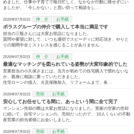
めました。仕事や子育てで毎日忙しく、なかなか行動に移せずにい
ましたが、「今しかない」と思い切って相談をし…
仲 介
お手紙
2026年07月02日
ポラスグループの仲介で購入して本当に満足です
担当の三瓶さんには大変お世話になりました。
質問や要望に対して、いつも適切でスピーディに対応頂き、やりと
りの期間中全くストレスを感じることがありません…
仲 介
お手紙
2026年07月02日
最適なマッチングを図られている姿勢が大変印象的でした
営業担当の小久保さまには、当方が初めての住宅購入で慣れないな
か、親身に相談に乗っていただきました。
住宅ローンの借入、火災保険加入、リフォームまで、各…
売却
お手紙
2026年07月02日
安心してお任せしてる間に、あっという間に全て完了
マンション売却の際は大変お世話になりました。実家の空家の売却
に続いて、自宅マンションの、売却だったので、 10人くらいの不動
産営業の担当者様にお会いしました。
売却
お手紙
2026年07月02日