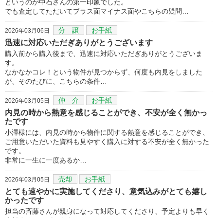
というのが中石さんの第一印象でした。
でも査定してただいてプラス面マイナス面やこちらの疑問…
分 譲
お手紙
2026年03月06日
迅速に対応いただぎありがとうございます
購入前から購入後まで、迅速に対応いただぎありがとうございま
す。
なかなかコレ！という物件が見つからず、何度も内見をしました
が、そのたびに、こちらの条件…
仲 介
お手紙
2026年03月05日
内見の時から熱意を感じることができ、不安が全く無かっ
たです
小澤様には、内見の時から物件に関する熱意を感じることができ、
ご用意いただいた資料も見やすく購入に対する不安が全く無かった
です。
非常に一生に一度あるか…
売却
お手紙
2026年03月05日
とても速やかに実施してくださり、意気込みがとても嬉し
かったです
担当の斉藤さんが親身になって対応してくださり、予定よりも早く