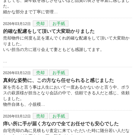
ましても、築年数を感じさせないほど品質の良さを率直に感じまし
た。
細かな部分まで丁寧に管理…
売却
お手紙
2026年03月12日
的確な配慮をして頂いて大変助かりました
売却物件に何度も足を運んでくれ的確な配慮をして頂いて大変助か
りました。
いい担当の方に巡り会えて妻ともども感謝してます。
…
売却
お手紙
2026年03月12日
真剣な姿勢に、この方なら任せられると感じました
家を売ると言う事は人生において一度あるかないかと言う中、ポラ
スの萩原様が担当となり会話の中で、信頼できる人だと感じ、依頼
しました。
物件自体も、小規模…
売却
お手紙
2026年03月12日
痒い所に手が届く方なので全てお任せでも安心でした
自宅売却の為に見積もり査定に来ていただいた時に随分若い人だな