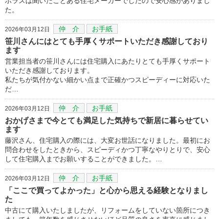
ポラスは聞いたことある住宅メーカーでしたので安心感がありまし
た。
仲 介
お手紙
2026年03月12日
笹川さんにはとても手厚くサポートいただき感謝しており
ます
営業担当者の笹川さんには住宅購入にあたりとても手厚くサポート
いただき感謝しております。
私たちが気付かない細かい点まで正確かつスピーディーに対応いた
だ…
仲 介
お手紙
2026年03月12日
おかげさまで今とても満足した気持ちで新居に暮らせてい
ます
藤沢さん、住宅購入の際には、大変お世話になりました。最初にお
問合わせをしたときから、スピーディかつ丁寧なやりとりで、安心
して住宅購入までお願いすることができました。…
仲 介
お手紙
2026年03月12日
「ここで買ってよかった」と心から思える経験となりまし
た
中古にて購入いたしましたが、リフォームをしていない箇所につき