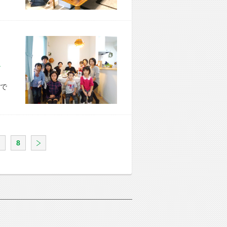
市 K様宅
で
8