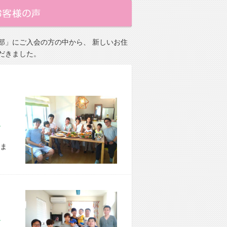
部」にご入会の方の中から、 新しいお住
だきました。
市 E様宅
ま
区 S様宅