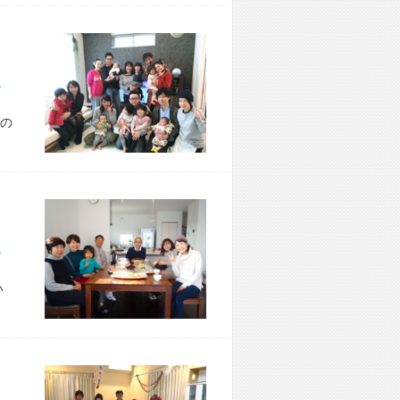
市 T様宅
の
市 K様宅
い