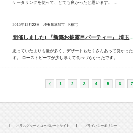
ケータリングを使って、とても良かったと思います。
…
2015年12月22日 埼玉県草加市 K様宅
開催しました! 『新築お披露目パーティー』 埼玉県草加
思っていたよりも量が多く、デザートもたくさんあって良かった
す。
ローストビーフが少し厚くて食べづらかったです。
…
1
2
3
4
5
6
7
ポラスグループ コーポレートサイト
プライバシーポリシー