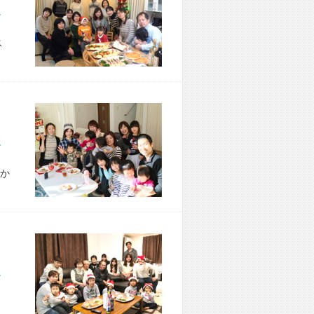
市 H様宅
ス
市 T様宅
か
市 K様宅