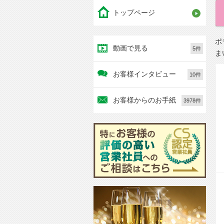
トップページ
ポ
動画で見る
5件
ま
お客様インタビュー
10件
お客様からのお手紙
3978件