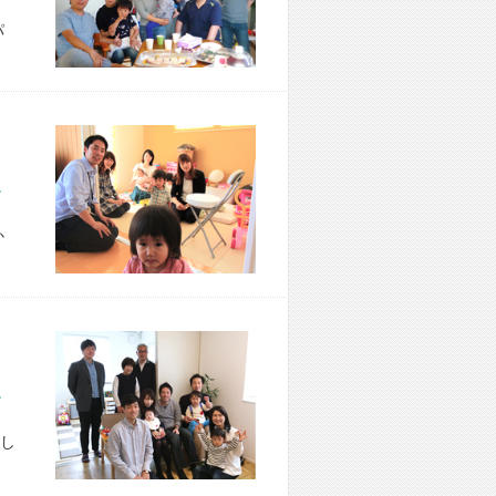
パ
市 T様宅
か
区 A様宅
し