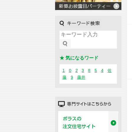
キーワード検索
★ 気になるワード
1
0
2
3
8
5
4
佐
藤
9
藤井
専門サイトはこちらから