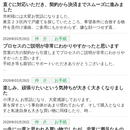
直ぐに対応いただき、契約から決済までスムーズに進みま
した
市村様には大変お世話になりました。
東京２３区内で戸建てを探していたところ、希望条件に合致する物
件を見付け連絡。ご多用にもかかわらず、嫌な顔一つせず直…
仲 介
お手紙
2026年03月26日
プロセスのご説明が非常にわかりやすかったと思います
営業の方の契約から引渡しまでプロセスのご説明が非常にわかりや
すかったと思います。
手続き等も親切にサポートいただきありがとうございました。
…
仲 介
お手紙
2026年03月26日
楽しみ、頑張りたいという気持ちが大きく大きくなりまし
た
小澤さん お世話になり、大変感謝しております。
家を探すという事自体があまり慣れておらず、そして購入となりま
すと私達自身も大きな買い物に同様したり、時…
仲 介
お手紙
2026年03月26日
一生に一度と思われる買い物でしたが、非常に満足なもの