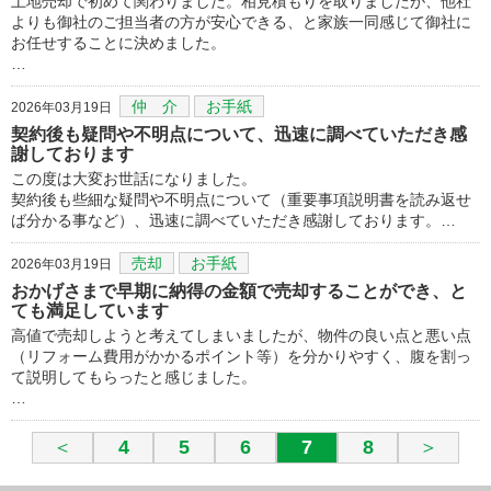
土地売却で初めて関わりました。相見積もりを取りましたが、他社
よりも御社のご担当者の方が安心できる、と家族一同感じて御社に
お任せすることに決めました。
…
仲 介
お手紙
2026年03月19日
契約後も疑問や不明点について、迅速に調べていただき感
謝しております
この度は大変お世話になりました。
契約後も些細な疑問や不明点について（重要事項説明書を読み返せ
ば分かる事など）、迅速に調べていただき感謝しております。…
売却
お手紙
2026年03月19日
おかげさまで早期に納得の金額で売却することができ、と
ても満足しています
高値で売却しようと考えてしまいましたが、物件の良い点と悪い点
（リフォーム費用がかかるポイント等）を分かりやすく、腹を割っ
て説明してもらったと感じました。
…
＜
4
5
6
7
8
＞