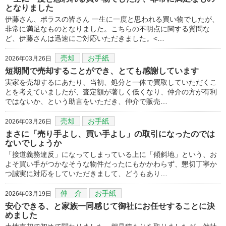
となりました
伊藤さん、ポラスの皆さん 一生に一度と思われる買い物でしたが、
非常に満足なものとなりました。こちらの不明点に関する質問な
ど、伊藤さんは迅速にご対応いただきました。<…
売却
お手紙
2026年03月26日
短期間で売却することができ、とても感謝しています
実家を売却するにあたり、当初、処分と一体で買取していただくこ
とを考えていましたが、査定額が著しく低くなり、仲介の方が有利
ではないか、という助言をいただき、仲介で販売…
売却
お手紙
2026年03月26日
まさに「売り手よし、買い手よし」の取引になったのでは
ないでしょうか
「接道義務違反」になってしまっている上に「傾斜地」という、お
よそ買い手がつかなそうな物件だったにもかかわらず、懇切丁寧か
つ誠実に対応をしていただきまして、どうもあり…
仲 介
お手紙
2026年03月19日
安心できる、と家族一同感じて御社にお任せすることに決
めました