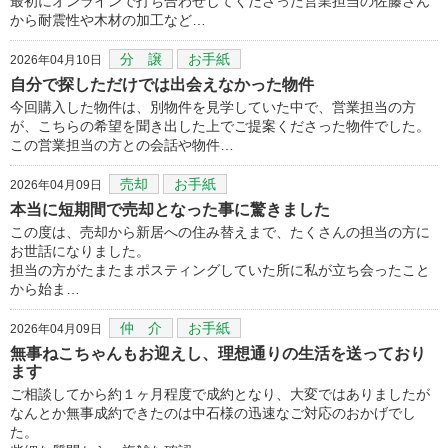
最初にオンラインで打ち合わせしてくださった営業担当の佐藤さん
から耐震性や木材の加工など…
分 譲
お手紙
2026年04月10日
自分で探しただけでは出会えなかった物件
今回購入した物件は、別物件を見学していた中で、営業担当の方
が、こちらの希望を聞き出した上でご提案くださった物件でした。
この営業担当の方との会話や物件…
売却
お手紙
2026年04月09日
本当に短期間で売却となった事に驚きました
この度は、売却から新居への住み替えまで、たくさんの担当の方に
お世話になりました。
担当の方がたまたまポスティングしていた所に私が立ち会ったこと
から始ま…
仲 介
お手紙
2026年04月09日
無事ねこちゃんもお迎えし、理想通りの生活を送っており
ます
ご相談してから約１ヶ月程度で成約となり、大変ではありましたが
なんとか無事成約できたのは中石様の迅速なご対応のおかげでし
た。