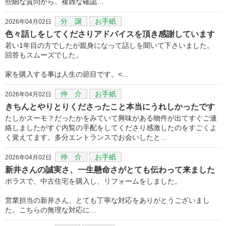
些細な質問から、複雑な確認…
分 譲
お手紙
2026年04月02日
色々話しをしてくださりアドバイスを頂き感謝しています
若い1年目の方でしたが親身になって話しを聞いて下さいました。
回答もスムーズでした。
家を購入する事は人生の節目です。<…
仲 介
お手紙
2026年04月02日
きちんとやりとりくださったこと本当にうれしかったです
たしかスーモ？だったかをみていて興味がある物件が出てすぐご連
絡しましたがすぐ内覧の手配をしてくださり感激したのをすごくよ
く覚えてます。多分エントランスでお会いしたと…
仲 介
お手紙
2026年04月02日
新井さんの誠実さ、一生懸命さがとても伝わって来ました
ポラスで、中古住宅を購入し、リフォームをしました。
営業担当の新井さん、とても丁寧な対応をありがとうございまし
た。こちらの無理な対応に…