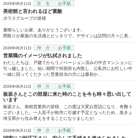
注 文
お手紙
2026年06月11日
美術館と言われるほど素敵
ポラスグループの皆様
素晴らしいお家、ありがとうございます。
間取りが家族の生活感とピッタリで、デザインは訪問の方々に美…
仲 介
お手紙
2026年06月11日
営業職のイメージが払拭されました
わたしたちは、戸建てからリノベーション済みの中古マンションに
引っ越しました。短い期間で何箇所も内覧し、公私共にお忙しい中
一緒に回ってくださった営業担当の方には最初か…
仲 介
お手紙
2026年06月11日
板坂さんとこの部屋に来た時のことを今も時々思い出して
います
板坂さん、南柏営業所の皆様、この度は大変お世話になり、有難う
ございました。一人息子が柏市に引越す予定となったため、急きょ
埼玉県から住み替えをすることになりましたが、…
仲 介
お手紙
2026年06月11日