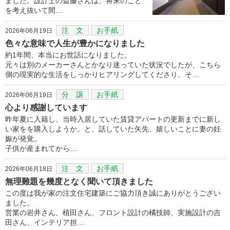
ました。設計士の斎藤さんは、将来のこと
を考え抜いて間…
注 文
お手紙
2026年06月19日
色々な意味で人生が豊かになりました
約1年間、本当にお世話になりました。
元々は別のメーカーさんとかなり迷っていた状況でしたが、こちら
側の現実的な生活をしっかりヒアリングしてくださり、そ…
分 譲
お手紙
2026年06月19日
心より感謝しています
昨年夏に入籍し、当時入居していた賃貸アパートの更新までに新し
い家をを購入しようか。と、話していた矢先、嬉しいことに妻の妊
娠が発覚。
子供が産まれてから…
注 文
お手紙
2026年06月18日
無理難題を幾度となく聞いて頂きました
この度は我が家の注文住宅建築にご協力頂き誠にありがとうござい
ました。
営業の岩井さん、植田さん、フロント設計の橘技師、実施設計の吉
田さん、インテリア担…