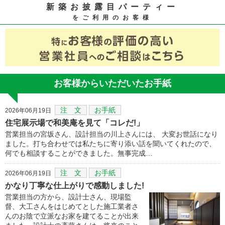
新築お披露目パーティー
をご利用のお客様
お客様からいただいたお手紙
注 文
お手紙
2026年06月19日
住宅展示場で和美庵を見て「コレだ!」
営業担当の宮坂さん、設計担当の川上さんには、 大変お世話になり
ました。打ち合わせでは私たちに寄り添い話を聞いてくれたので、
何でも相談することができました。無事完成…
注 文
お手紙
2026年06月19日
かなり丁寧な仕上がりで感動しました!
営業担当の方から、設計士さん、現場監
督、大工さんをはじめてとした施工業者さ
んのお陰で立派なお家を建てることが出来