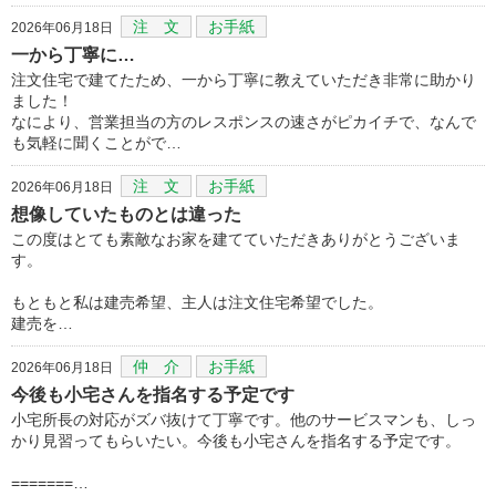
注 文
お手紙
2026年06月18日
一から丁寧に…
注文住宅で建てたため、一から丁寧に教えていただき非常に助かり
ました！
なにより、営業担当の方のレスポンスの速さがピカイチで、なんで
も気軽に聞くことがで…
注 文
お手紙
2026年06月18日
想像していたものとは違った
この度はとても素敵なお家を建てていただきありがとうございま
す。
もともと私は建売希望、主人は注文住宅希望でした。
建売を…
仲 介
お手紙
2026年06月18日
今後も小宅さんを指名する予定です
小宅所長の対応がズバ抜けて丁寧です。他のサービスマンも、しっ
かり見習ってもらいたい。今後も小宅さんを指名する予定です。
=======…