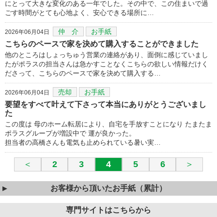
にとって大きな変化のある一年でした。その中で、この住まいで過
ごす時間がとても心地よく、安心できる場所に…
仲 介
お手紙
2026年06月04日
こちらのペースで家を決めて購入することができました
他のところはしょっちゅう営業の連絡があり、面倒に感じていまし
たがポラスの担当さんは急かすことなくこちらの欲しい情報だけく
ださって、こちらのペースで家を決めて購入する…
売却
お手紙
2026年06月04日
要望をすべて叶えて下さって本当にありがとうございまし
た
この度は 母のホーム転居により、自宅を手放すことになり たまたま
ポラスグループが増設中で 運が良かった。
担当者の高橋さんも電気も止められている暑い実…
＜
2
3
4
5
6
＞
お客様から頂いたお手紙（累計）
専門サイトはこちらから