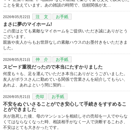
ことを覚えています。あの雑談の時間で、信頼関係が太…
注 文
お手紙
2026年05月22日
まさに夢のマイホーム!
この度はとても素敵なマイホームをご提供いただき誠にありがとう
ございます。
親族や友人からもお世辞なしの素敵ハウスのお墨付きをいただきま
した。
仲 介
お手紙
2026年05月21日
スピード重視だったので本当にたすかりました
何度も々も、足を運んでいただき本当にありがとうございました。
友人がポラスさんに勤めている関係で営業さんを紹介してもらい、
あれよ、あれよという間に契約…
売却
お手紙
2026年05月21日
不安をぬぐいさることができ安心して手続きをすすめるこ
とができました
夫が急死した後、母のマンションを相続しその売却を一人でやらな
くてはならなくなった時、相談相手がなく一人で決断するこわさ、
不安はとても大きかったです。
…