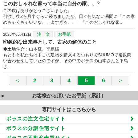
このおしゃれな家って本当に自分の家、、?
この度はありがとうございました。
引渡し後2ヶ月半ぐらい経ちましたが、日々何気ない瞬間に「この家
めちゃくちゃいいな、、よすぎる、、」「このおしゃれな家…
注 文
お手紙
2026年05月12日
印象的な出来事として、古家の解体のこと
◆土地仲介：山本様、平島様
もともと私たちは中古の建物を購入するつもりでSUUMOで複数問
い合わせをしていたのですが、その中でポラスの山本さんと平島
さ…
＜
2
3
4
5
6
＞
お客様から頂いたお手紙（累計）
専門サイトはこちらから
ポラスの注文住宅サイト
ポラスの分譲住宅サイト
ポラスの不動産売買サイト