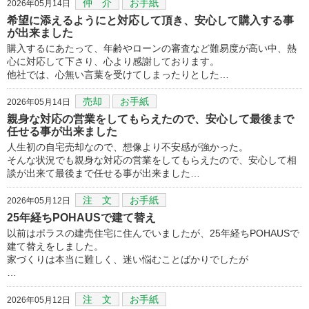
仲 介
お手紙
2026年05月14日
希望に添えるようにと対応して頂き、安心して購入する事
が出来ました
購入するにあたって、年齢やローンの審査など難易度が高い中、熱
心に対応して下さり、心より感謝しております。
他社では、心無い言葉を受けてしまったりとした…
売却
お手紙
2026年05月14日
親身な対応の営業をしてもらえたので、安心して最後まで
任せる事が出来ました
人生初の自宅売却なので、想像より不安感が強かった。
そんな状況でも親身な対応の営業をしてもらえたので、安心して相
談が出来て最後まで任せる事が出来ました…
注 文
お手紙
2026年05月12日
25年経ちPOHAUSで建て替え
以前はポラスの建売住宅に住んでいましたが、25年経ちPOHAUSで
建て替えをしました。
家づくりは本当に難しく、迷い悩むことばかりでしたが
…
注 文
お手紙
2026年05月12日