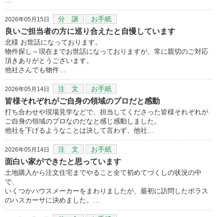
分 譲
お手紙
2026年05月15日
良いご担当者の方に巡り合えたと自慢しています
北様 お世話になっております。
物件探し～現在までお世話になっておりますが、常に親切のご対応
頂きありがとうございます。
他社さんでも物件…
注 文
お手紙
2026年05月14日
皆様それぞれがご自身の領域のプロだと感動
打ち合わせや現場見学などで、担当してくださった皆様それぞれが
ご自身の領域のプロなのだなと感じ感動しました。
他社を下げるようなことは決して言わず、他社…
注 文
お手紙
2026年05月14日
面白い家ができたと思っています
土地購入から注文住宅までやること全て初めてづくしの状況の中
で、
いくつかハウスメーカーをまわりましたが、最初に訪問したポラス
のハスカーサに決めました。…