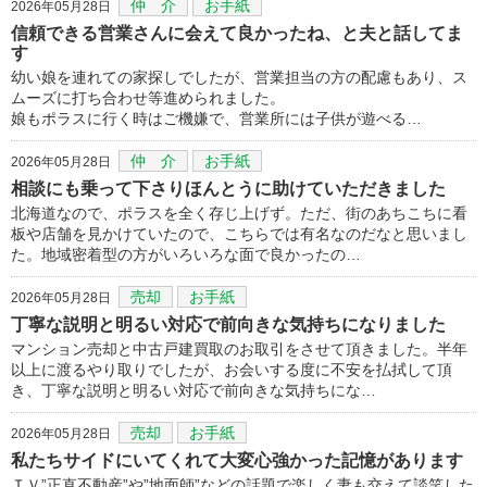
仲 介
お手紙
2026年05月28日
信頼できる営業さんに会えて良かったね、と夫と話してま
す
幼い娘を連れての家探しでしたが、営業担当の方の配慮もあり、ス
ムーズに打ち合わせ等進められました。
娘もポラスに行く時はご機嫌で、営業所には子供が遊べる…
仲 介
お手紙
2026年05月28日
相談にも乗って下さりほんとうに助けていただきました
北海道なので、ポラスを全く存じ上げず。ただ、街のあちこちに看
板や店舗を見かけていたので、こちらでは有名なのだなと思いまし
た。地域密着型の方がいろいろな面で良かったの…
売却
お手紙
2026年05月28日
丁寧な説明と明るい対応で前向きな気持ちになりました
マンション売却と中古戸建買取のお取引をさせて頂きました。半年
以上に渡るやり取りでしたが、お会いする度に不安を払拭して頂
き、丁寧な説明と明るい対応で前向きな気持ちにな…
売却
お手紙
2026年05月28日
私たちサイドにいてくれて大変心強かった記憶があります
ＴＶ”正直不動産”や”地面師”などの話題で楽しく妻も交えて談笑した