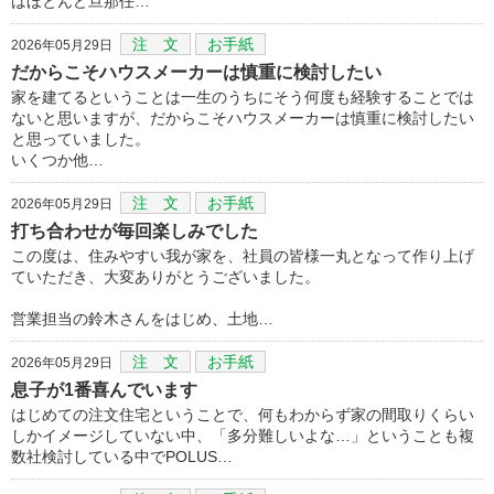
はほとんど旦那任…
注 文
お手紙
2026年05月29日
だからこそハウスメーカーは慎重に検討したい
家を建てるということは一生のうちにそう何度も経験することでは
ないと思いますが、だからこそハウスメーカーは慎重に検討したい
と思っていました。
いくつか他…
注 文
お手紙
2026年05月29日
打ち合わせが毎回楽しみでした
この度は、住みやすい我が家を、社員の皆様一丸となって作り上げ
ていただき、大変ありがとうございました。
営業担当の鈴木さんをはじめ、土地…
注 文
お手紙
2026年05月29日
息子が1番喜んでいます
はじめての注文住宅ということで、何もわからず家の間取りくらい
しかイメージしていない中、「多分難しいよな…」ということも複
数社検討している中でPOLUS…