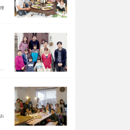
理
市 M様宅
…
市 F様宅
お