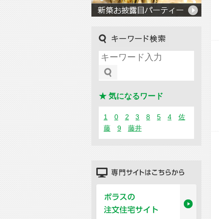
キーワード検索
★ 気になるワード
1
0
2
3
8
5
4
佐
藤
9
藤井
専門サイトはこちらから