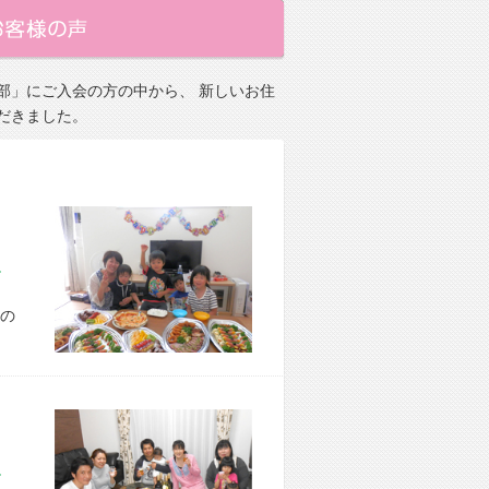
部」にご入会の方の中から、 新しいお住
だきました。
市 A様宅
の
市 E様宅