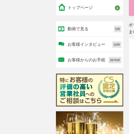
トップページ
ポ
動画で見る
5件
ま
お客様インタビュー
10件
お客様からのお手紙
3976件