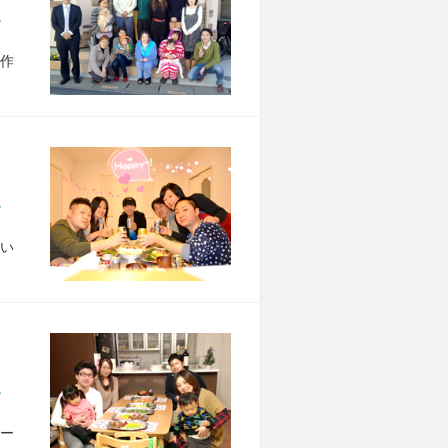
市 S様宅
作
区 M様宅
い
市 N様宅
ー