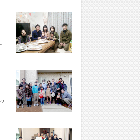
区 T様宅
。
市 I様宅
少