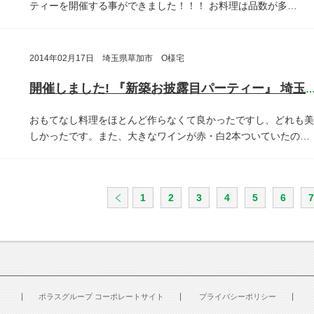
ティーを開催する事ができました！！！
お料理は品数が多…
2014年02月17日 埼玉県草加市 O様宅
開催しました! 『新築お披露目パーティー』 埼玉県草加
おもてなし料理をほとんど作らなくて良かったですし、どれも美
しかったです。また、大きなワインが赤・白2本ついていたの…
1
2
3
4
5
6
7
ポラスグループ コーポレートサイト
プライバシーポリシー