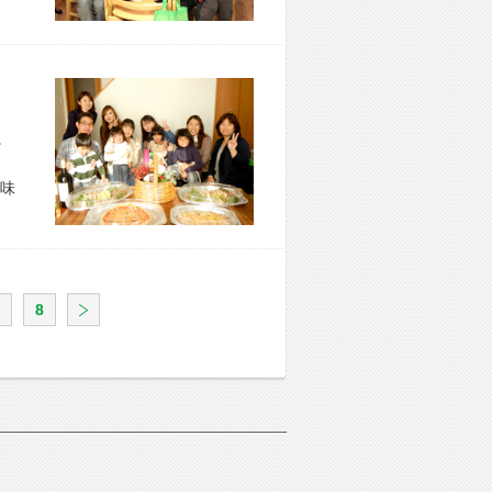
市 O様宅
味
8