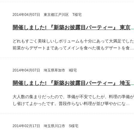
2014年04月07日 東京都江戸川区 T様宅
開催しました! 『新築お披露目パーティー』 東京都江戸川
どれもすごく美味しいしボリュームも十分にあって大満足でした
前菜からデザートまであってメインを食べた後もデザートを食…
2014年04月07日 埼玉県草加市 I様宅
開催しました! 『新築お披露目パーティー』 埼玉県草加
大人数の集まりだったので、準備が不安でしたが、料理の準備が
し省けてよかったです。普段作らない料理が並び華やかにな…
2014年02月17日 埼玉県川口市 S様宅