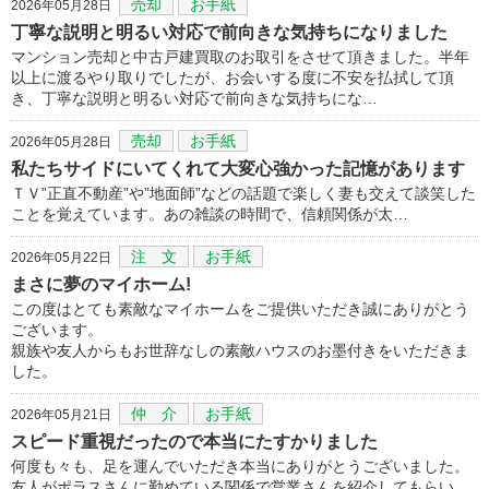
売却
お手紙
2026年05月28日
丁寧な説明と明るい対応で前向きな気持ちになりました
マンション売却と中古戸建買取のお取引をさせて頂きました。半年
以上に渡るやり取りでしたが、お会いする度に不安を払拭して頂
き、丁寧な説明と明るい対応で前向きな気持ちにな…
売却
お手紙
2026年05月28日
私たちサイドにいてくれて大変心強かった記憶があります
ＴＶ”正直不動産”や”地面師”などの話題で楽しく妻も交えて談笑した
ことを覚えています。あの雑談の時間で、信頼関係が太…
注 文
お手紙
2026年05月22日
まさに夢のマイホーム!
この度はとても素敵なマイホームをご提供いただき誠にありがとう
ございます。
親族や友人からもお世辞なしの素敵ハウスのお墨付きをいただきま
した。
仲 介
お手紙
2026年05月21日
スピード重視だったので本当にたすかりました
何度も々も、足を運んでいただき本当にありがとうございました。
友人がポラスさんに勤めている関係で営業さんを紹介してもらい、