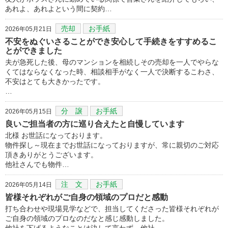
あれよ、あれよという間に契約…
売却
お手紙
2026年05月21日
不安をぬぐいさることができ安心して手続きをすすめるこ
とができました
夫が急死した後、母のマンションを相続しその売却を一人でやらな
くてはならなくなった時、相談相手がなく一人で決断するこわさ、
不安はとても大きかったです。
…
分 譲
お手紙
2026年05月15日
良いご担当者の方に巡り合えたと自慢しています
北様 お世話になっております。
物件探し～現在までお世話になっておりますが、常に親切のご対応
頂きありがとうございます。
他社さんでも物件…
注 文
お手紙
2026年05月14日
皆様それぞれがご自身の領域のプロだと感動
打ち合わせや現場見学などで、担当してくださった皆様それぞれが
ご自身の領域のプロなのだなと感じ感動しました。
他社を下げるようなことは決して言わず、他社…