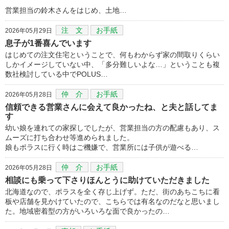
営業担当の鈴木さんをはじめ、土地…
注 文
お手紙
2026年05月29日
息子が1番喜んでいます
はじめての注文住宅ということで、何もわからず家の間取りくらい
しかイメージしていない中、「多分難しいよな…」ということも複
数社検討している中でPOLUS…
仲 介
お手紙
2026年05月28日
信頼できる営業さんに会えて良かったね、と夫と話してま
す
幼い娘を連れての家探しでしたが、営業担当の方の配慮もあり、ス
ムーズに打ち合わせ等進められました。
娘もポラスに行く時はご機嫌で、営業所には子供が遊べる…
仲 介
お手紙
2026年05月28日
相談にも乗って下さりほんとうに助けていただきました
北海道なので、ポラスを全く存じ上げず。ただ、街のあちこちに看
板や店舗を見かけていたので、こちらでは有名なのだなと思いまし
た。地域密着型の方がいろいろな面で良かったの…