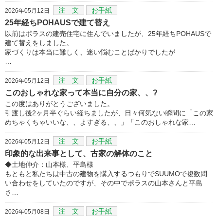
注 文
お手紙
2026年05月12日
25年経ちPOHAUSで建て替え
以前はポラスの建売住宅に住んでいましたが、25年経ちPOHAUSで
建て替えをしました。
家づくりは本当に難しく、迷い悩むことばかりでしたが
…
注 文
お手紙
2026年05月12日
このおしゃれな家って本当に自分の家、、?
この度はありがとうございました。
引渡し後2ヶ月半ぐらい経ちましたが、日々何気ない瞬間に「この家
めちゃくちゃいいな、、よすぎる、、」「このおしゃれな家…
注 文
お手紙
2026年05月12日
印象的な出来事として、古家の解体のこと
◆土地仲介：山本様、平島様
もともと私たちは中古の建物を購入するつもりでSUUMOで複数問
い合わせをしていたのですが、その中でポラスの山本さんと平島
さ…
注 文
お手紙
2026年05月08日