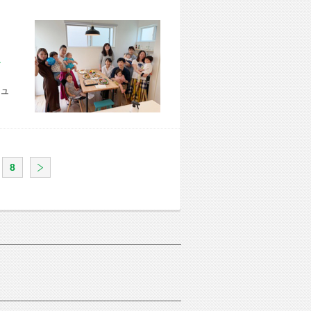
市 U様宅
ュ
8