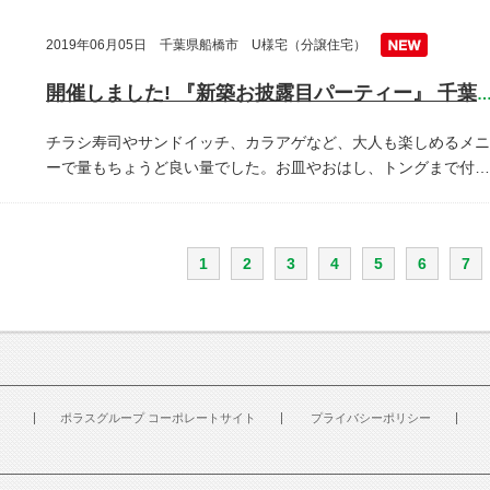
2019年06月05日 千葉県船橋市 U様宅（分譲住宅）
開催しました! 『新築お披露目パーティー』 千葉県船橋
チラシ寿司やサンドイッチ、カラアゲなど、大人も楽しめるメニ
ーで量もちょうど良い量でした。お皿やおはし、トングまで付…
1
2
3
4
5
6
7
ポラスグループ コーポレートサイト
プライバシーポリシー