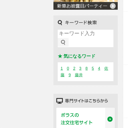
キーワード検索
★ 気になるワード
1
0
2
3
8
5
4
佐
藤
9
藤井
専門サイトはこちらから