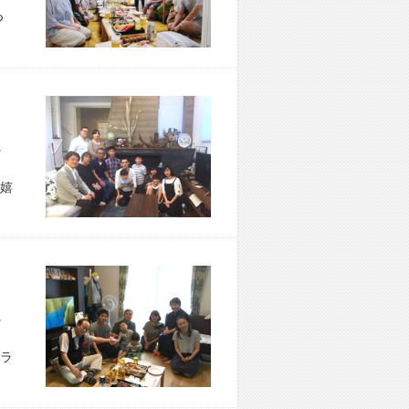
つ
区 Y様宅
嬉
市 M様宅
ラ