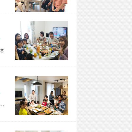
市 H様宅
意
市 S様宅
っ