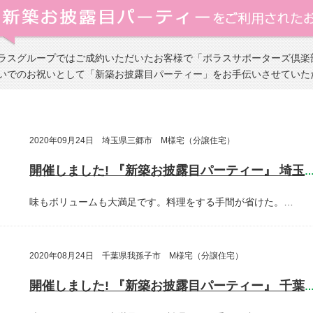
ラスグループではご成約いただいたお客様で「ポラスサポーターズ倶楽
いでのお祝いとして「新築お披露目パーティー」をお手伝いさせていた
2020年09月24日 埼玉県三郷市 M様宅（分譲住宅）
開催しました! 『新築お披露目パーティー』 埼玉県三郷
味もボリュームも大満足です。料理をする手間が省けた。…
2020年08月24日 千葉県我孫子市 M様宅（分譲住宅）
開催しました! 『新築お披露目パーティー』 千葉県我孫子