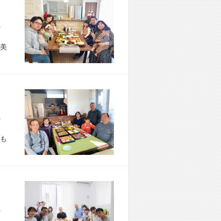
市 S様宅
美
市 T様宅
も
市 M様宅