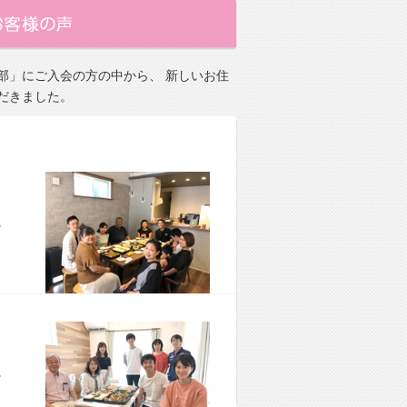
部」にご入会の方の中から、 新しいお住
だきました。
市 M様宅
市 M様宅