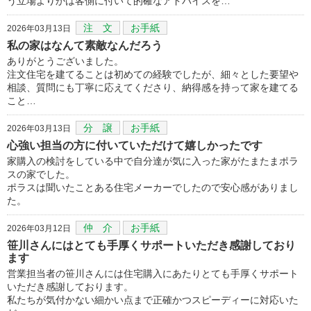
う立場よりかは客側に付いて的確なアドバイスを…
注 文
お手紙
2026年03月13日
私の家はなんて素敵なんだろう
ありがとうございました。
注文住宅を建てることは初めての経験でしたが、細々とした要望や
相談、質問にも丁寧に応えてくださり、納得感を持って家を建てる
こと…
分 譲
お手紙
2026年03月13日
心強い担当の方に付いていただけて嬉しかったです
家購入の検討をしている中で自分達が気に入った家がたまたまポラ
スの家でした。
ポラスは聞いたことある住宅メーカーでしたので安心感がありまし
た。
仲 介
お手紙
2026年03月12日
笹川さんにはとても手厚くサポートいただき感謝しており
ます
営業担当者の笹川さんには住宅購入にあたりとても手厚くサポート
いただき感謝しております。
私たちが気付かない細かい点まで正確かつスピーディーに対応いた