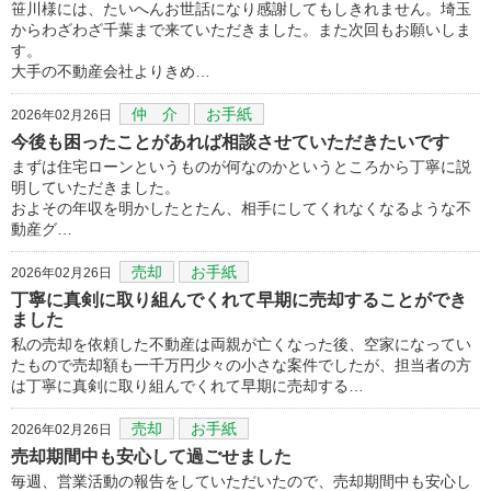
笹川様には、たいへんお世話になり感謝してもしきれません。埼玉
からわざわざ千葉まで来ていただきました。また次回もお願いしま
す。
大手の不動産会社よりきめ…
仲 介
お手紙
2026年02月26日
今後も困ったことがあれば相談させていただきたいです
まずは住宅ローンというものが何なのかというところから丁寧に説
明していただきました。
およその年収を明かしたとたん、相手にしてくれなくなるような不
動産グ…
売却
お手紙
2026年02月26日
丁寧に真剣に取り組んでくれて早期に売却することができ
ました
私の売却を依頼した不動産は両親が亡くなった後、空家になってい
たもので売却額も一千万円少々の小さな案件でしたが、担当者の方
は丁寧に真剣に取り組んでくれて早期に売却する…
売却
お手紙
2026年02月26日
売却期間中も安心して過ごせました
毎週、営業活動の報告をしていただいたので、売却期間中も安心し