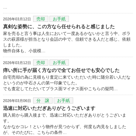
…
売却
お手紙
2026年03月12日
真剣な姿勢に、この方なら任せられると感じました
家を売ると言う事は人生において一度あるかないかと言う中、ポラ
スの萩原様が担当となり会話の中で、信頼できる人だと感じ、依頼
しました。
物件自体も、小規模…
売却
お手紙
2026年03月12日
痒い所に手が届く方なので全てお任せでも安心でした
自宅売却の為に見積もり査定に来ていただいた時に随分若い人だな
というのが中石さんの第一印象でした。
でも査定してただいてプラス面マイナス面やこちらの疑問…
分 譲
お手紙
2026年03月06日
迅速に対応いただぎありがとうございます
購入前から購入後まで、迅速に対応いただぎありがとうございま
す。
なかなかコレ！という物件が見つからず、何度も内見をしました
が、そのたびに、こちらの条件…