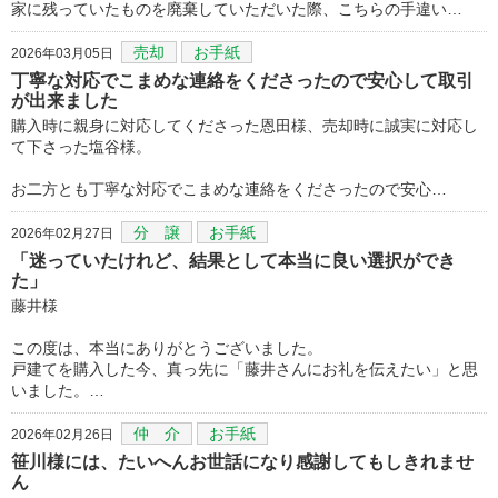
家に残っていたものを廃棄していただいた際、こちらの手違い…
売却
お手紙
2026年03月05日
丁寧な対応でこまめな連絡をくださったので安心して取引
が出来ました
購入時に親身に対応してくださった恩田様、売却時に誠実に対応し
て下さった塩谷様。
お二方とも丁寧な対応でこまめな連絡をくださったので安心…
分 譲
お手紙
2026年02月27日
「迷っていたけれど、結果として本当に良い選択ができ
た」
藤井様
この度は、本当にありがとうございました。
戸建てを購入した今、真っ先に「藤井さんにお礼を伝えたい」と思
いました。…
仲 介
お手紙
2026年02月26日
笹川様には、たいへんお世話になり感謝してもしきれませ
ん