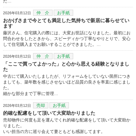
だ…
仲 介
お手紙
2026年03月12日
おかげさまで今とても満足した気持ちで新居に暮らせてい
ます
藤沢さん、住宅購入の際には、大変お世話になりました。最初にお
問合わせをしたときから、スピーディかつ丁寧なやりとりで、安心
して住宅購入までお願いすることができました。…
仲 介
お手紙
2026年03月12日
「ここで買ってよかった」と心から思える経験となりまし
た
中古にて購入いたしましたが、リフォームをしていない箇所につき
ましても、築年数を感じさせないほど品質の良さを率直に感じまし
た。
細かな部分まで丁寧に管理…
売却
お手紙
2026年03月12日
的確な配慮をして頂いて大変助かりました
売却物件に何度も足を運んでくれ的確な配慮をして頂いて大変助か
りました。
いい担当の方に巡り会えて妻ともども感謝してます。