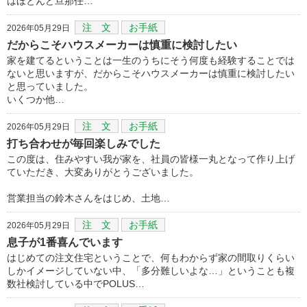
はほとんど旦那任…
注 文
お手紙
2026年05月29日
だからこそハウスメーカーは慎重に検討したい
家を建てるということは一生のうちにそう何度も経験することでは
ないと思いますが、だからこそハウスメーカーは慎重に検討したい
と思っていました。
いくつか他…
注 文
お手紙
2026年05月29日
打ち合わせが毎回楽しみでした
この度は、住みやすい我が家を、社員の皆様一丸となって作り上げ
ていただき、大変ありがとうございました。
営業担当の鈴木さんをはじめ、土地…
注 文
お手紙
2026年05月29日
息子が1番喜んでいます
はじめての注文住宅ということで、何もわからず家の間取りくらい
しかイメージしていない中、「多分難しいよな…」ということも複
数社検討している中でPOLUS…