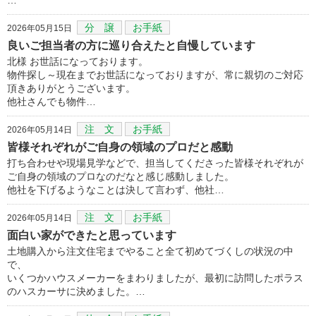
分 譲
お手紙
2026年05月15日
良いご担当者の方に巡り合えたと自慢しています
北様 お世話になっております。
物件探し～現在までお世話になっておりますが、常に親切のご対応
頂きありがとうございます。
他社さんでも物件…
注 文
お手紙
2026年05月14日
皆様それぞれがご自身の領域のプロだと感動
打ち合わせや現場見学などで、担当してくださった皆様それぞれが
ご自身の領域のプロなのだなと感じ感動しました。
他社を下げるようなことは決して言わず、他社…
注 文
お手紙
2026年05月14日
面白い家ができたと思っています
土地購入から注文住宅までやること全て初めてづくしの状況の中
で、
いくつかハウスメーカーをまわりましたが、最初に訪問したポラス
のハスカーサに決めました。…