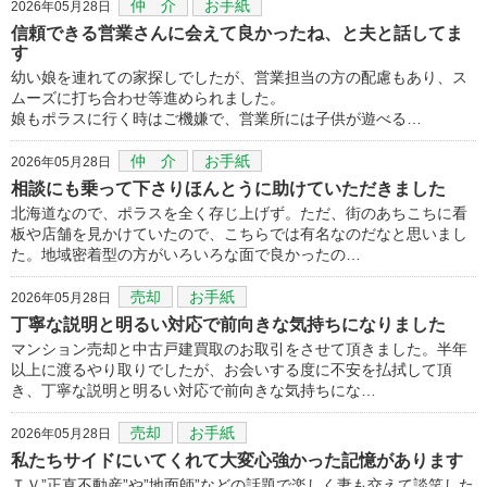
仲 介
お手紙
2026年05月28日
信頼できる営業さんに会えて良かったね、と夫と話してま
す
幼い娘を連れての家探しでしたが、営業担当の方の配慮もあり、ス
ムーズに打ち合わせ等進められました。
娘もポラスに行く時はご機嫌で、営業所には子供が遊べる…
仲 介
お手紙
2026年05月28日
相談にも乗って下さりほんとうに助けていただきました
北海道なので、ポラスを全く存じ上げず。ただ、街のあちこちに看
板や店舗を見かけていたので、こちらでは有名なのだなと思いまし
た。地域密着型の方がいろいろな面で良かったの…
売却
お手紙
2026年05月28日
丁寧な説明と明るい対応で前向きな気持ちになりました
マンション売却と中古戸建買取のお取引をさせて頂きました。半年
以上に渡るやり取りでしたが、お会いする度に不安を払拭して頂
き、丁寧な説明と明るい対応で前向きな気持ちにな…
売却
お手紙
2026年05月28日
私たちサイドにいてくれて大変心強かった記憶があります
ＴＶ”正直不動産”や”地面師”などの話題で楽しく妻も交えて談笑した