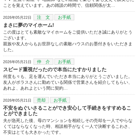
ことを覚えています。あの雑談の時間で、信頼関係が太…
注 文
お手紙
2026年05月22日
まさに夢のマイホーム!
この度はとても素敵なマイホームをご提供いただき誠にありがとう
ございます。
親族や友人からもお世辞なしの素敵ハウスのお墨付きをいただきま
した。
仲 介
お手紙
2026年05月21日
スピード重視だったので本当にたすかりました
何度も々も、足を運んでいただき本当にありがとうございました。
友人がポラスさんに勤めている関係で営業さんを紹介してもらい、
あれよ、あれよという間に契約…
売却
お手紙
2026年05月21日
不安をぬぐいさることができ安心して手続きをすすめるこ
とができました
夫が急死した後、母のマンションを相続しその売却を一人でやらな
くてはならなくなった時、相談相手がなく一人で決断するこわさ、
不安はとても大きかったです。
…