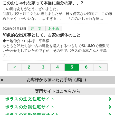
このおしゃれな家って本当に自分の家、、?
この度はありがとうございました。
引渡し後2ヶ月半ぐらい経ちましたが、日々何気ない瞬間に「この家
めちゃくちゃいいな、、よすぎる、、」「このおしゃれな家…
注 文
お手紙
2026年05月12日
印象的な出来事として、古家の解体のこと
◆土地仲介：山本様、平島様
もともと私たちは中古の建物を購入するつもりでSUUMOで複数問
い合わせをしていたのですが、その中でポラスの山本さんと平島
さ…
＜
2
3
4
5
6
＞
お客様から頂いたお手紙（累計）
専門サイトはこちらから
ポラスの注文住宅サイト
ポラスの分譲住宅サイト
ポラスの不動産売買サイト