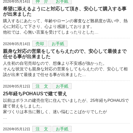
仲 介
お手紙
2026年05月14日
希望に添えるようにと対応して頂き、安心して購入する事
が出来ました
購入するにあたって、年齢やローンの審査など難易度が高い中、熱
心に対応して下さり、心より感謝しております。
他社では、心無い言葉を受けてしまったりとした…
売却
お手紙
2026年05月14日
親身な対応の営業をしてもらえたので、安心して最後まで
任せる事が出来ました
人生初の自宅売却なので、想像より不安感が強かった。
そんな状況でも親身な対応の営業をしてもらえたので、安心して相
談が出来て最後まで任せる事が出来ました…
注 文
お手紙
2026年05月12日
25年経ちPOHAUSで建て替え
以前はポラスの建売住宅に住んでいましたが、25年経ちPOHAUSで
建て替えをしました。
家づくりは本当に難しく、迷い悩むことばかりでしたが
…
注 文
お手紙
2026年05月12日