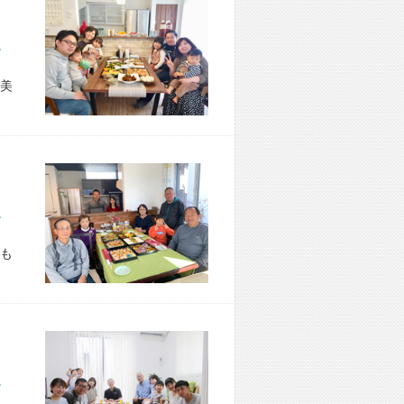
市 S様宅
美
市 T様宅
も
市 M様宅