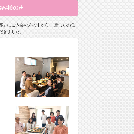
部」にご入会の方の中から、 新しいお住
だきました。
市 M様宅
市 M様宅