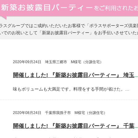
ラスグループではご成約いただいたお客様で「ポラスサポーターズ倶楽
いでのお祝いとして「新築お披露目パーティー」をお手伝いさせていた
2020年09月24日 埼玉県三郷市 M様宅（分譲住宅）
開催しました! 『新築お披露目パーティー』 埼玉県三郷
味もボリュームも大満足です。料理をする手間が省けた。…
2020年08月24日 千葉県我孫子市 M様宅（分譲住宅）
開催しました! 『新築お披露目パーティー』 千葉県我孫子