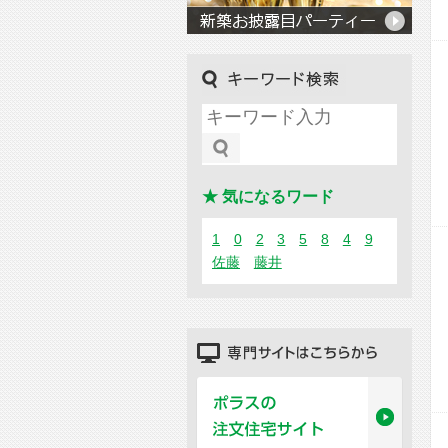
キーワード検索
★ 気になるワード
1
0
2
3
5
8
4
9
佐藤
藤井
専門サイトはこちらから