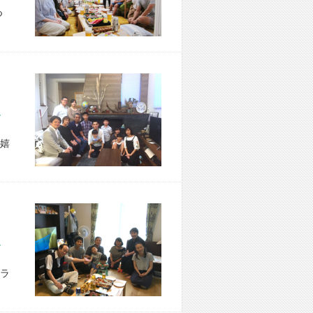
つ
区 Y様宅
嬉
市 M様宅
ラ