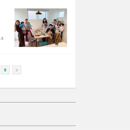
市 U様宅
ュ
8