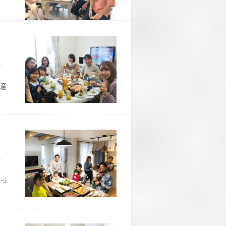
市 H様宅
意
市 S様宅
っ