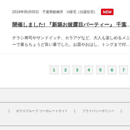
2019年06月05日 千葉県船橋市 U様宅（分譲住宅）
開催しました! 『新築お披露目パーティー』 千葉県船橋
チラシ寿司やサンドイッチ、カラアゲなど、大人も楽しめるメニ
ーで量もちょうど良い量でした。お皿やおはし、トングまで付…
1
2
3
4
5
6
7
ポラスグループ コーポレートサイト
プライバシーポリシー