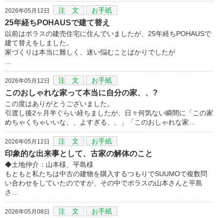
注 文
お手紙
2026年05月12日
25年経ちPOHAUSで建て替え
以前はポラスの建売住宅に住んでいましたが、25年経ちPOHAUSで
建て替えをしました。
家づくりは本当に難しく、迷い悩むことばかりでしたが
…
注 文
お手紙
2026年05月12日
このおしゃれな家って本当に自分の家、、?
この度はありがとうございました。
引渡し後2ヶ月半ぐらい経ちましたが、日々何気ない瞬間に「この家
めちゃくちゃいいな、、よすぎる、、」「このおしゃれな家…
注 文
お手紙
2026年05月12日
印象的な出来事として、古家の解体のこと
◆土地仲介：山本様、平島様
もともと私たちは中古の建物を購入するつもりでSUUMOで複数問
い合わせをしていたのですが、その中でポラスの山本さんと平島
さ…
注 文
お手紙
2026年05月08日