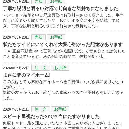
売却
お手紙
2026年05月28日
丁寧な説明と明るい対応で前向きな気持ちになりました
マンション売却と中古戸建買取のお取引をさせて頂きました。半年
以上に渡るやり取りでしたが、お会いする度に不安を払拭して頂
き、丁寧な説明と明るい対応で前向きな気持ちにな…
売却
お手紙
2026年05月28日
私たちサイドにいてくれて大変心強かった記憶があります
ＴＶ”正直不動産”や”地面師”などの話題で楽しく妻も交えて談笑した
ことを覚えています。あの雑談の時間で、信頼関係が太…
注 文
お手紙
2026年05月22日
まさに夢のマイホーム!
この度はとても素敵なマイホームをご提供いただき誠にありがとう
ございます。
親族や友人からもお世辞なしの素敵ハウスのお墨付きをいただきま
した。
仲 介
お手紙
2026年05月21日
スピード重視だったので本当にたすかりました
何度も々も、足を運んでいただき本当にありがとうございました。
友人がポラスさんに勤めている関係で営業さんを紹介してもらい、