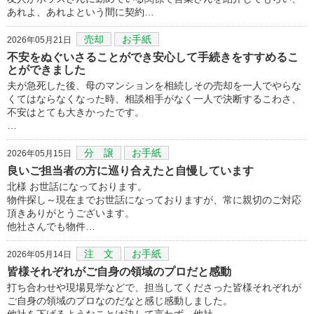
あれよ、あれよという間に契約…
売却
お手紙
2026年05月21日
不安をぬぐいさることができ安心して手続きをすすめるこ
とができました
夫が急死した後、母のマンションを相続しその売却を一人でやらな
くてはならなくなった時、相談相手がなく一人で決断するこわさ、
不安はとても大きかったです。
…
分 譲
お手紙
2026年05月15日
良いご担当者の方に巡り合えたと自慢しています
北様 お世話になっております。
物件探し～現在までお世話になっておりますが、常に親切のご対応
頂きありがとうございます。
他社さんでも物件…
注 文
お手紙
2026年05月14日
皆様それぞれがご自身の領域のプロだと感動
打ち合わせや現場見学などで、担当してくださった皆様それぞれが
ご自身の領域のプロなのだなと感じ感動しました。
他社を下げるようなことは決して言わず、他社…