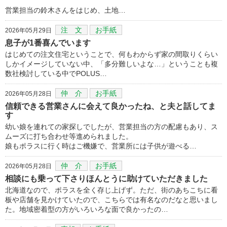
営業担当の鈴木さんをはじめ、土地…
注 文
お手紙
2026年05月29日
息子が1番喜んでいます
はじめての注文住宅ということで、何もわからず家の間取りくらい
しかイメージしていない中、「多分難しいよな…」ということも複
数社検討している中でPOLUS…
仲 介
お手紙
2026年05月28日
信頼できる営業さんに会えて良かったね、と夫と話してま
す
幼い娘を連れての家探しでしたが、営業担当の方の配慮もあり、ス
ムーズに打ち合わせ等進められました。
娘もポラスに行く時はご機嫌で、営業所には子供が遊べる…
仲 介
お手紙
2026年05月28日
相談にも乗って下さりほんとうに助けていただきました
北海道なので、ポラスを全く存じ上げず。ただ、街のあちこちに看
板や店舗を見かけていたので、こちらでは有名なのだなと思いまし
た。地域密着型の方がいろいろな面で良かったの…