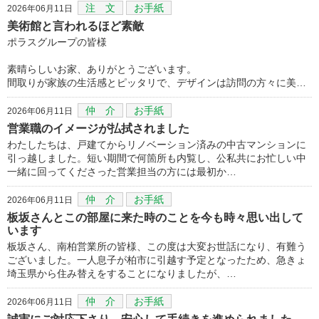
注 文
お手紙
2026年06月11日
美術館と言われるほど素敵
ポラスグループの皆様
素晴らしいお家、ありがとうございます。
間取りが家族の生活感とピッタリで、デザインは訪問の方々に美…
仲 介
お手紙
2026年06月11日
営業職のイメージが払拭されました
わたしたちは、戸建てからリノベーション済みの中古マンションに
引っ越しました。短い期間で何箇所も内覧し、公私共にお忙しい中
一緒に回ってくださった営業担当の方には最初か…
仲 介
お手紙
2026年06月11日
板坂さんとこの部屋に来た時のことを今も時々思い出して
います
板坂さん、南柏営業所の皆様、この度は大変お世話になり、有難う
ございました。一人息子が柏市に引越す予定となったため、急きょ
埼玉県から住み替えをすることになりましたが、…
仲 介
お手紙
2026年06月11日