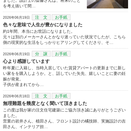
ました。設計士の斎藤さんは、将来のこと
を考え抜いて間…
注 文
お手紙
2026年06月19日
色々な意味で人生が豊かになりました
約1年間、本当にお世話になりました。
元々は別のメーカーさんとかなり迷っていた状況でしたが、こちら
側の現実的な生活をしっかりヒアリングしてくださり、そ…
分 譲
お手紙
2026年06月19日
心より感謝しています
昨年夏に入籍し、当時入居していた賃貸アパートの更新までに新し
い家をを購入しようか。と、話していた矢先、嬉しいことに妻の妊
娠が発覚。
子供が産まれてから…
注 文
お手紙
2026年06月18日
無理難題を幾度となく聞いて頂きました
この度は我が家の注文住宅建築にご協力頂き誠にありがとうござい
ました。
営業の岩井さん、植田さん、フロント設計の橘技師、実施設計の吉
田さん、インテリア担…