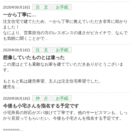
注 文
お手紙
2026年06月18日
一から丁寧に…
注文住宅で建てたため、一から丁寧に教えていただき非常に助かり
ました！
なにより、営業担当の方のレスポンスの速さがピカイチで、なんで
も気軽に聞くことがで…
注 文
お手紙
2026年06月18日
想像していたものとは違った
この度はとても素敵なお家を建てていただきありがとうございま
す。
もともと私は建売希望、主人は注文住宅希望でした。
建売を…
仲 介
お手紙
2026年06月18日
今後も小宅さんを指名する予定です
小宅所長の対応がズバ抜けて丁寧です。他のサービスマンも、しっ
かり見習ってもらいたい。今後も小宅さんを指名する予定です。
=======…