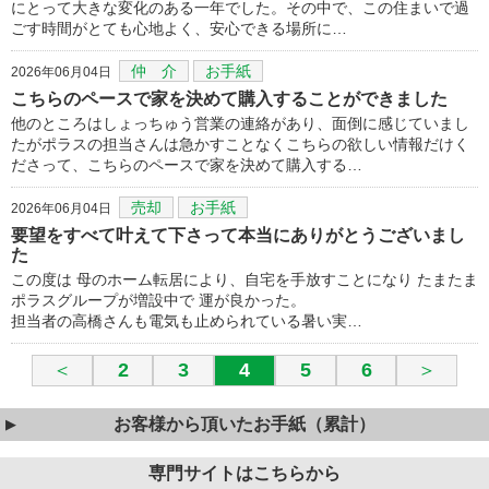
にとって大きな変化のある一年でした。その中で、この住まいで過
ごす時間がとても心地よく、安心できる場所に…
仲 介
お手紙
2026年06月04日
こちらのペースで家を決めて購入することができました
他のところはしょっちゅう営業の連絡があり、面倒に感じていまし
たがポラスの担当さんは急かすことなくこちらの欲しい情報だけく
ださって、こちらのペースで家を決めて購入する…
売却
お手紙
2026年06月04日
要望をすべて叶えて下さって本当にありがとうございまし
た
この度は 母のホーム転居により、自宅を手放すことになり たまたま
ポラスグループが増設中で 運が良かった。
担当者の高橋さんも電気も止められている暑い実…
＜
2
3
4
5
6
＞
お客様から頂いたお手紙（累計）
専門サイトはこちらから