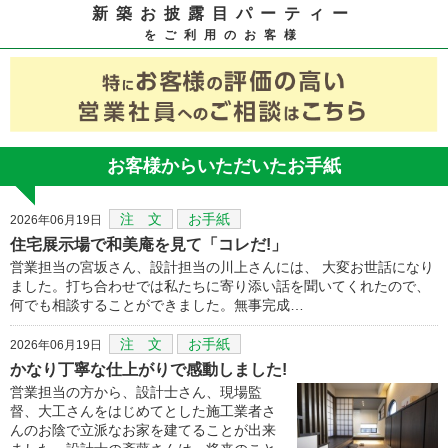
新築お披露目パーティー
をご利用のお客様
お客様からいただいたお手紙
注 文
お手紙
2026年06月19日
住宅展示場で和美庵を見て「コレだ!」
営業担当の宮坂さん、設計担当の川上さんには、 大変お世話になり
ました。打ち合わせでは私たちに寄り添い話を聞いてくれたので、
何でも相談することができました。無事完成…
注 文
お手紙
2026年06月19日
かなり丁寧な仕上がりで感動しました!
営業担当の方から、設計士さん、現場監
督、大工さんをはじめてとした施工業者さ
んのお陰で立派なお家を建てることが出来