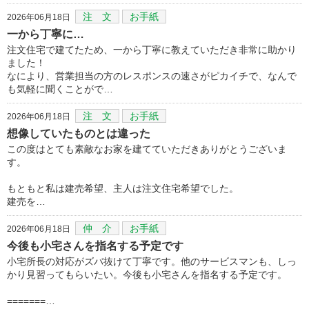
注 文
お手紙
2026年06月18日
一から丁寧に…
注文住宅で建てたため、一から丁寧に教えていただき非常に助かり
ました！
なにより、営業担当の方のレスポンスの速さがピカイチで、なんで
も気軽に聞くことがで…
注 文
お手紙
2026年06月18日
想像していたものとは違った
この度はとても素敵なお家を建てていただきありがとうございま
す。
もともと私は建売希望、主人は注文住宅希望でした。
建売を…
仲 介
お手紙
2026年06月18日
今後も小宅さんを指名する予定です
小宅所長の対応がズバ抜けて丁寧です。他のサービスマンも、しっ
かり見習ってもらいたい。今後も小宅さんを指名する予定です。
=======…