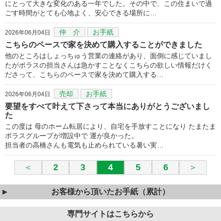
にとって大きな変化のある一年でした。その中で、この住まいで過
ごす時間がとても心地よく、安心できる場所に…
仲 介
お手紙
2026年06月04日
こちらのペースで家を決めて購入することができました
他のところはしょっちゅう営業の連絡があり、面倒に感じていまし
たがポラスの担当さんは急かすことなくこちらの欲しい情報だけく
ださって、こちらのペースで家を決めて購入する…
売却
お手紙
2026年06月04日
要望をすべて叶えて下さって本当にありがとうございまし
た
この度は 母のホーム転居により、自宅を手放すことになり たまたま
ポラスグループが増設中で 運が良かった。
担当者の高橋さんも電気も止められている暑い実…
＜
2
3
4
5
6
＞
お客様から頂いたお手紙（累計）
専門サイトはこちらから