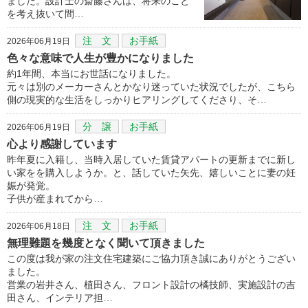
ました。設計士の斎藤さんは、将来のこと
を考え抜いて間…
注 文
お手紙
2026年06月19日
色々な意味で人生が豊かになりました
約1年間、本当にお世話になりました。
元々は別のメーカーさんとかなり迷っていた状況でしたが、こちら
側の現実的な生活をしっかりヒアリングしてくださり、そ…
分 譲
お手紙
2026年06月19日
心より感謝しています
昨年夏に入籍し、当時入居していた賃貸アパートの更新までに新し
い家をを購入しようか。と、話していた矢先、嬉しいことに妻の妊
娠が発覚。
子供が産まれてから…
注 文
お手紙
2026年06月18日
無理難題を幾度となく聞いて頂きました
この度は我が家の注文住宅建築にご協力頂き誠にありがとうござい
ました。
営業の岩井さん、植田さん、フロント設計の橘技師、実施設計の吉
田さん、インテリア担…