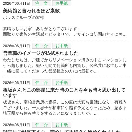
注 文
お手紙
2026年06月11日
美術館と言われるほど素敵
ポラスグループの皆様
素晴らしいお家、ありがとうございます。
間取りが家族の生活感とピッタリで、デザインは訪問の方々に美…
仲 介
お手紙
2026年06月11日
営業職のイメージが払拭されました
わたしたちは、戸建てからリノベーション済みの中古マンションに
引っ越しました。短い期間で何箇所も内覧し、公私共にお忙しい中
一緒に回ってくださった営業担当の方には最初か…
仲 介
お手紙
2026年06月11日
板坂さんとこの部屋に来た時のことを今も時々思い出して
います
板坂さん、南柏営業所の皆様、この度は大変お世話になり、有難う
ございました。一人息子が柏市に引越す予定となったため、急きょ
埼玉県から住み替えをすることになりましたが、…
仲 介
お手紙
2026年06月11日