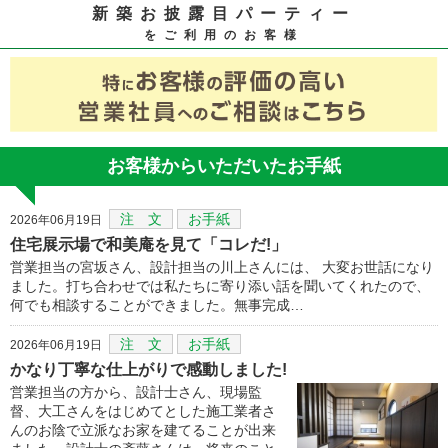
新築お披露目パーティー
をご利用のお客様
お客様からいただいたお手紙
注 文
お手紙
2026年06月19日
住宅展示場で和美庵を見て「コレだ!」
営業担当の宮坂さん、設計担当の川上さんには、 大変お世話になり
ました。打ち合わせでは私たちに寄り添い話を聞いてくれたので、
何でも相談することができました。無事完成…
注 文
お手紙
2026年06月19日
かなり丁寧な仕上がりで感動しました!
営業担当の方から、設計士さん、現場監
督、大工さんをはじめてとした施工業者さ
んのお陰で立派なお家を建てることが出来