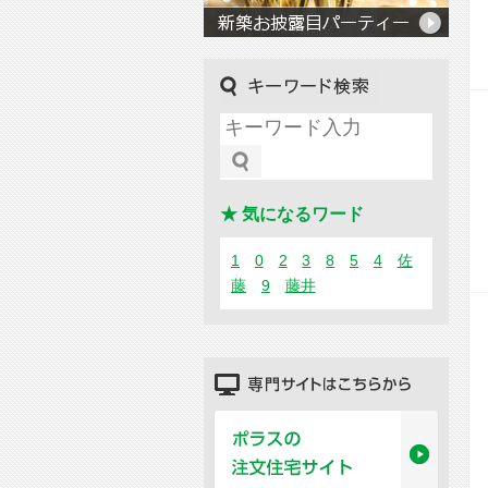
キーワード検索
★ 気になるワード
1
0
2
3
8
5
4
佐
藤
9
藤井
専門サイトはこちらから