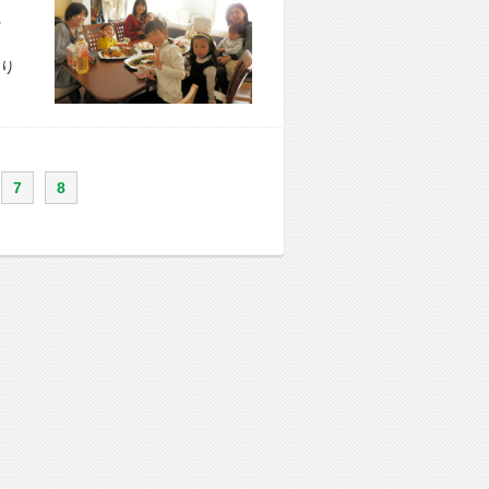
市 S様宅
り
7
8