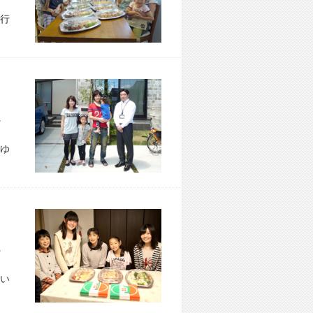
行
市 N様宅
ゆ
市 U様宅
い