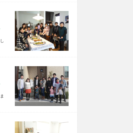
市 W様宅
し
市 W様宅
ま