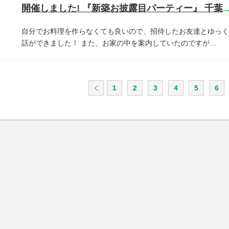
開催しました! 『新築お披露目パーティー』 千葉県市川
自分でお料理を作らなくても良いので、招待したお友達とゆっく
話ができました！
また、お家の中を案内していたのですが…
1
2
3
4
5
6