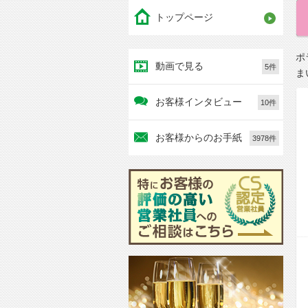
トップページ
ポ
動画で見る
5件
ま
お客様インタビュー
10件
お客様からのお手紙
3978件