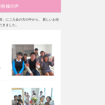
部」にご入会の方の中から、 新しいお住
だきました。
市 S様宅
を
市 I様宅