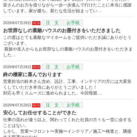
皆さんのお力を借りながら一歩一歩進んで行けたことに本当に感謝
しています。家が建ち、新たな生活が始まってい…
注 文
お手紙
2026年07月28日
NEW
お世辞なしの素敵ハウスのお墨付きをいただきました
この度はとても素敵なマイホームをご提供いただき誠にありがとう
ございます。
親族や友人からもお世辞なしの素敵ハウスのお墨付きをいただきま
した…
注 文
お手紙
2026年07月28日
NEW
終の棲家に喜んでおります
営業担当の鈴木さん含め、設計、工事、インテリアの方には大変良
くしていただき本当にありがとうございました！
対応も早くスムーズに進められました。今回母親…
注 文
お手紙
2026年07月28日
NEW
安心してお任せすることができた
仕事の流れが違う以上、関わってくれた社員の方々も一堂に会する
ことはない。
しかし、営業〜フロント〜実施〜インテリア／施工〜検査と、隣接
する部署はつなが…