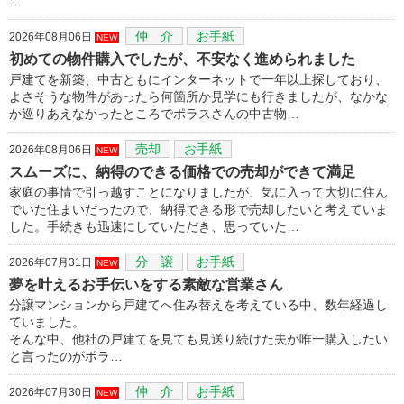
…
仲 介
お手紙
2026年08月06日
NEW
初めての物件購入でしたが、不安なく進められました
戸建てを新築、中古ともにインターネットで一年以上探しており、
よさそうな物件があったら何箇所か見学にも行きましたが、なかな
か巡りあえなかったところでポラスさんの中古物…
売却
お手紙
2026年08月06日
NEW
スムーズに、納得のできる価格での売却ができて満足
家庭の事情で引っ越すことになりましたが、気に入って大切に住ん
でいた住まいだったので、納得できる形で売却したいと考えていま
した。手続きも迅速にしていただき、思っていた…
分 譲
お手紙
2026年07月31日
NEW
夢を叶えるお手伝いをする素敵な営業さん
分譲マンションから戸建てへ住み替えを考えている中、数年経過し
ていました。
そんな中、他社の戸建てを見ても見送り続けた夫が唯一購入したい
と言ったのがポラ…
仲 介
お手紙
2026年07月30日
NEW