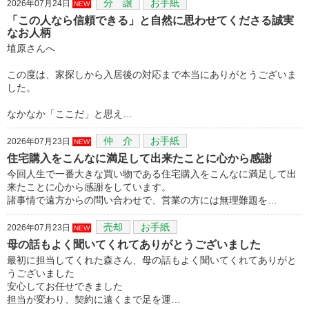
分 譲
お手紙
2026年07月24日
NEW
「この人なら信頼できる」と自然に思わせてくださる誠実
なお人柄
埴原さんへ
この度は、家探しから入居後の対応まで本当にありがとうございま
した。
なかなか「ここだ」と思え…
仲 介
お手紙
2026年07月23日
NEW
住宅購入をこんなに満足して出来たことに心から感謝
今回人生で一番大きな買い物である住宅購入をこんなに満足して出
来たことに心から感謝をしています。
諸事情で遠方からの問い合わせで、営業の方には無理難題を…
売却
お手紙
2026年07月23日
NEW
母の話もよく聞いてくれてありがとうございました
最初に担当してくれた森さん、母の話もよく聞いてくれてありがと
うございました
安心してお任せできました
担当が変わり、契約に遠くまで足を運…