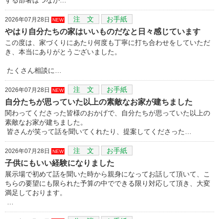
注 文
お手紙
2026年07月28日
NEW
やはり自分たちの家はいいものだなと日々感じています
この度は、家づくりにあたり何度も丁寧に打ち合わせをしていただ
き、本当にありがとうございました。
たくさん相談に…
注 文
お手紙
2026年07月28日
NEW
自分たちが思っていた以上の素敵なお家が建ちました
関わってくださった皆様のおかげで、自分たちが思っていた以上の
素敵なお家が建ちました。
皆さんが笑って話を聞いてくれたり、提案してくださった…
注 文
お手紙
2026年07月28日
NEW
子供にもいい経験になりました
展示場で初めて話を聞いた時から親身になってお話して頂いて、こ
ちらの要望にも限られた予算の中でできる限り対応して頂き、大変
満足しております。
…