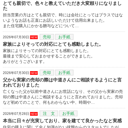
とても親切で、色々と教えていただき大変頼りになりまし
た
担当営業の方はとても親切で、時には会社にとってはプラスではな
いようなお話も正直にお話しいただけて信用出来ました。
また住宅購入にかかる贈与などについて…
売却
お手紙
2026年07月30日
NEW
家族によりそっての対応にとても感動しました。
家族によりそっての対応にとても感動しました。
最後まで安心しておまかせすることができました。
ありがとうございます。
売却
お手紙
2026年07月30日
NEW
父から実家の売却の際は中道さんにご相談するようにと言
われておりました
亡くなった父が以前中道さんにお世話になり、その父から実家の売
却の際は中道さんにご相談するようにと言われておりました。売却
など初めてのことで、何もわからない中、時期や…
注 文
お手紙
2026年07月28日
NEW
本当に日々が充実しており、家を建てて良かったなと実感
住宅の購入に関して全く知識がない状態からのスタートでしたが、