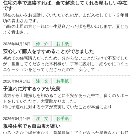
住宅の事で連絡すれば、全て解決してくれる頼もしい存在
です
現在の住いをお世話していただいたのが、まだ入社して１～２年目
頃の青山さんです。
当時の上司の方と一緒に一生懸命だった頃を思い出します。妻とも
よく青山さ…
仲 介
お手紙
2026年04月16日
安心して購入をすすめることができました
初めての住宅購入だったため、分からないことだらけで不安でした
が、担当してくださった木村様が、丁寧に説明し、細やかにコミュ
ニケーションをとってくださったので、安心して…
注 文
お手紙
2026年04月14日
子連れに対するケアが充実
遠方から土地探しを初めることに不安があった中で、多くのサポー
トをしていただき、大変助かりました。
特に子連れに対するケアが充実していたことが本当にあり…
注 文
お手紙
2026年04月14日
規格住宅でも自由度が高い
いろいろなご縁が重なり、営業担当してくださった星野さんにお任