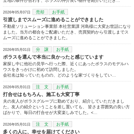
立地の条件が合わず、ポラスの仲介良い物件を紹介いただき…
売却
お手紙
2026年05月07日
引渡しまでスムーズに進めることができました
不動産ソリューション事業部 本社営業課 河島様に大変お世話になり
ました。当方の都合をご配慮いただき、売買契約から引渡しまでス
ムーズに進めることができました。
分 譲
お手紙
2026年05月01日
ポラスを選んで本当に良かったと感じています
家探し中に他社の見学へ行った際、近くにあったボラスのモデルハ
ウスをきっかけに初めて訪問しました。
会社名は知っていたものの、どのような家づくりをしてい…
注 文
お手紙
2026年05月01日
打合せはもちろん、施工も大変丁寧
夫の友人がポラスグループに勤めており、紹介していただきまし
た。友人の紹介ということを差し置いても、 皆さま雰囲気の良い方
ばかりで、毎日の打合せが大変楽しみでした。<…
注 文
お手紙
2026年05月01日
多くの人に、幸せを届けてください