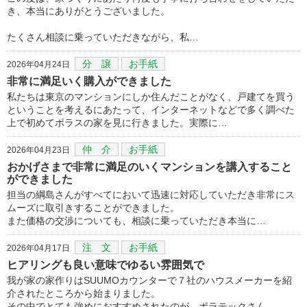
き、本当にありがとうございました。
たくさん相談に乗っていただきながら、私…
分 譲
お手紙
2026年04月24日
非常に満足いく購入ができました
私たちは東京のマンションにしか住んだことがなく、戸建てを買う
ということを考えるにあたって、インターネットなどで多く調べた
上で初めてポラスの家を見に行きました。実際に…
仲 介
お手紙
2026年04月23日
おかげさまで非常に満足のいくマンションを講入すること
ができました
担当の綱島さんがすべてにおいて迅速に対応していただき非常にス
ムーズに取引きすることができました。
また価格の交渉についても、相談に乗っていただき本当に…
注 文
お手紙
2026年04月17日
ヒアリングも良い意味でゆるい雰囲気で
我が家の家作りはSUUMOカウンターで７社のハウスメーカーを紹
介されたところから始まりました。
その中でとても強めにおすすめされたのが、ポラテックさん…