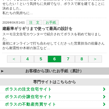
せしたい！という気持ちに夫婦でなり、ポラスで家を建てることに
決めました。
私たちの気持ちに…
注 文
お手紙
2026年04月14日
建蔽率ギリギリまで使って最高の設計を
スーモ注文住宅カウンターで紹介されてポラスを初めて知りまし
た。
最初にオンラインで打ち合わせしてくださった営業担当の佐藤さん
から耐震性や木材の加工など…
＜
4
5
6
7
8
＞
お客様から頂いたお手紙（累計）
専門サイトはこちらから
ポラスの注文住宅サイト
ポラスの分譲住宅サイト
ポラスの不動産売買サイト