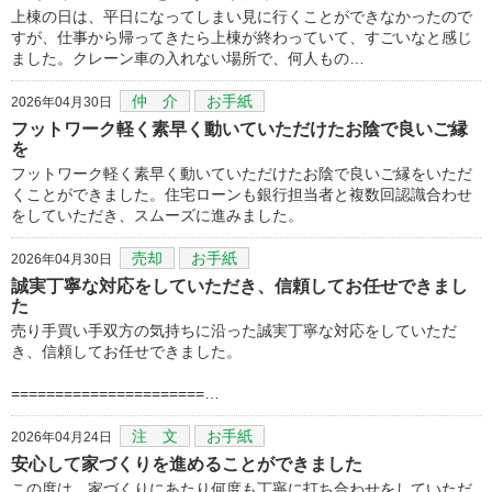
上棟の日は、平日になってしまい見に行くことができなかったので
すが、仕事から帰ってきたら上棟が終わっていて、すごいなと感じ
ました。クレーン車の入れない場所で、何人もの…
仲 介
お手紙
2026年04月30日
フットワーク軽く素早く動いていただけたお陰で良いご縁
を
フットワーク軽く素早く動いていただけたお陰で良いご縁をいただ
くことができました。住宅ローンも銀行担当者と複数回認識合わせ
をしていただき、スムーズに進みました。
売却
お手紙
2026年04月30日
誠実丁寧な対応をしていただき、信頼してお任せできまし
た
売り手買い手双方の気持ちに沿った誠実丁寧な対応をしていただ
き、信頼してお任せできました。
======================…
注 文
お手紙
2026年04月24日
安心して家づくりを進めることができました
この度は、家づくりにあたり何度も丁寧に打ち合わせをしていただ