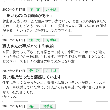
注 文
お手紙
2026年04月17日
「高いものには価値がある」
賀山さん 安い物、ただ住みやすい家でいい、と言う夫を納得させて
くれて、ありがとうございました。 賀山さんの「高いものには価値
がある」ということばを信じポラスでマイホ…
注 文
お手紙
2026年04月17日
職人さんの手がとても印象的
今回、携わって下さった皆様とのご縁で、念願のマイホームが建て
られた事に心から感謝いたします。持て余す様な空間が1つもなく、
どのスペースも日々の生活の中で欠かせない空…
分 譲
お手紙
2026年04月17日
良い選択だったと痛感しています
住宅に詳しくなかったため、費用と品質のバランスが良いハウスメ
ーカーを検討していた際に、知人から紹介を受けて問い合わせをさ
せていただきました。
他ハウス…
売却
お手紙
2026年04月16日