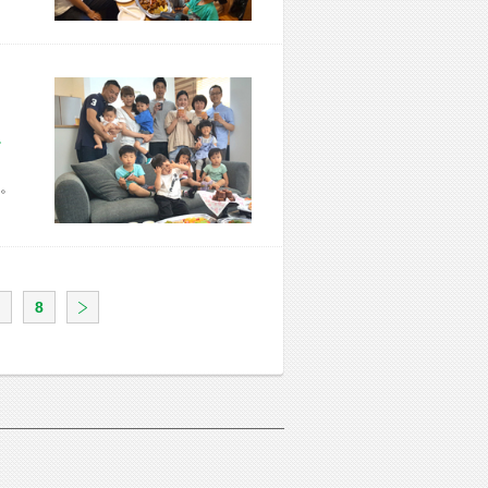
市 Y様宅
。
8