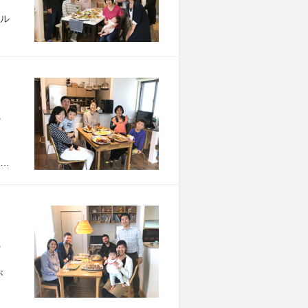
ル
市 H様宅
…
市 K様宅
が