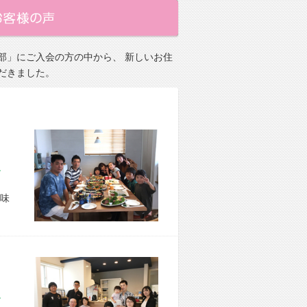
部」にご入会の方の中から、 新しいお住
だきました。
市 O様宅
味
市 M様宅