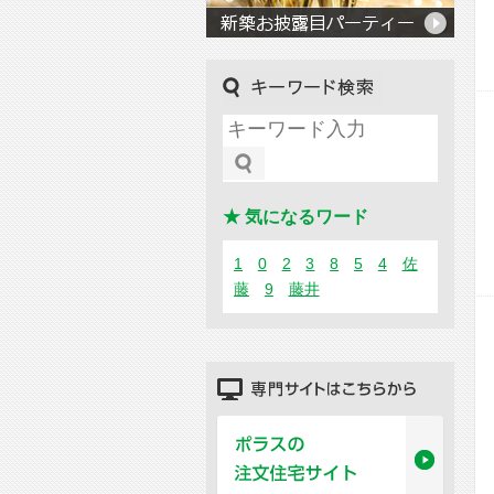
キーワード検索
★ 気になるワード
1
0
2
3
8
5
4
佐
藤
9
藤井
専門サイトはこちらから