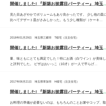
開催しました! 『新築お披露目パーティー』 埼玉県さいたま
見た目あざやかでボリュームもあり良かったです。
少し他の皿
比べてデザート皿がさみしかった。もう少し種類が（ケーキ…
2018年01月29日 埼玉県三郷市 T様宅（注文住宅）
開催しました! 『新築お披露目パーティー』 埼玉県三郷
量、味ともにとても満足でした！特にお酒（白ワイン）が美味し
と評判でした。
ピザはおいっこ（10才）が一人で平らげ…
2017年06月21日 埼玉県草加市 H様宅（注文住宅）
開催しました! 『新築お披露目パーティー』 埼玉県草加
お料理の準備が必要ないのは、もちろんのことお箸やコップ、取