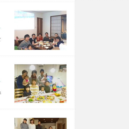
市 M様宅
て
市 N様宅
準