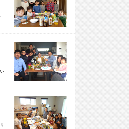
市 Y様宅
に
市 T様宅
い
市 H様宅
り