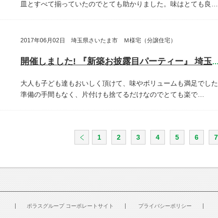
皿とすべて揃っていたのでとても助かりました。味はとても良…
2017年06月02日 埼玉県さいたま市 Ｍ様宅（分譲住宅）
開催しました! 『新築お披露目パーティー』 埼玉県さいたま
大人も子ども達もおいしく頂けて、味やボリュームも満足でした
準備の手間もなく、片付けも捨てるだけなのでとても楽で…
1
2
3
4
5
6
7
ポラスグループ コーポレートサイト
プライバシーポリシー