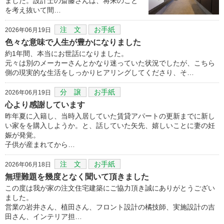
ました。設計士の斎藤さんは、将来のこと
を考え抜いて間…
注 文
お手紙
2026年06月19日
色々な意味で人生が豊かになりました
約1年間、本当にお世話になりました。
元々は別のメーカーさんとかなり迷っていた状況でしたが、こちら
側の現実的な生活をしっかりヒアリングしてくださり、そ…
分 譲
お手紙
2026年06月19日
心より感謝しています
昨年夏に入籍し、当時入居していた賃貸アパートの更新までに新し
い家をを購入しようか。と、話していた矢先、嬉しいことに妻の妊
娠が発覚。
子供が産まれてから…
注 文
お手紙
2026年06月18日
無理難題を幾度となく聞いて頂きました
この度は我が家の注文住宅建築にご協力頂き誠にありがとうござい
ました。
営業の岩井さん、植田さん、フロント設計の橘技師、実施設計の吉
田さん、インテリア担…