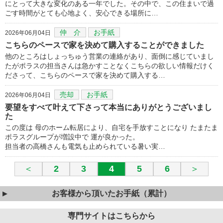
にとって大きな変化のある一年でした。その中で、この住まいで過
ごす時間がとても心地よく、安心できる場所に…
仲 介
お手紙
2026年06月04日
こちらのペースで家を決めて購入することができました
他のところはしょっちゅう営業の連絡があり、面倒に感じていまし
たがポラスの担当さんは急かすことなくこちらの欲しい情報だけく
ださって、こちらのペースで家を決めて購入する…
売却
お手紙
2026年06月04日
要望をすべて叶えて下さって本当にありがとうございまし
た
この度は 母のホーム転居により、自宅を手放すことになり たまたま
ポラスグループが増設中で 運が良かった。
担当者の高橋さんも電気も止められている暑い実…
＜
2
3
4
5
6
＞
お客様から頂いたお手紙（累計）
専門サイトはこちらから