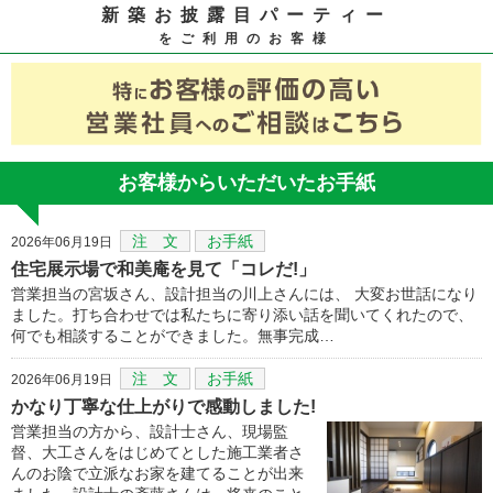
新築お披露目パーティー
をご利用のお客様
お客様からいただいたお手紙
注 文
お手紙
2026年06月19日
住宅展示場で和美庵を見て「コレだ!」
営業担当の宮坂さん、設計担当の川上さんには、 大変お世話になり
ました。打ち合わせでは私たちに寄り添い話を聞いてくれたので、
何でも相談することができました。無事完成…
注 文
お手紙
2026年06月19日
かなり丁寧な仕上がりで感動しました!
営業担当の方から、設計士さん、現場監
督、大工さんをはじめてとした施工業者さ
んのお陰で立派なお家を建てることが出来