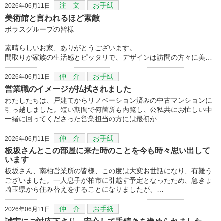
注 文
お手紙
2026年06月11日
美術館と言われるほど素敵
ポラスグループの皆様
素晴らしいお家、ありがとうございます。
間取りが家族の生活感とピッタリで、デザインは訪問の方々に美…
仲 介
お手紙
2026年06月11日
営業職のイメージが払拭されました
わたしたちは、戸建てからリノベーション済みの中古マンションに
引っ越しました。短い期間で何箇所も内覧し、公私共にお忙しい中
一緒に回ってくださった営業担当の方には最初か…
仲 介
お手紙
2026年06月11日
板坂さんとこの部屋に来た時のことを今も時々思い出して
います
板坂さん、南柏営業所の皆様、この度は大変お世話になり、有難う
ございました。一人息子が柏市に引越す予定となったため、急きょ
埼玉県から住み替えをすることになりましたが、…
仲 介
お手紙
2026年06月11日