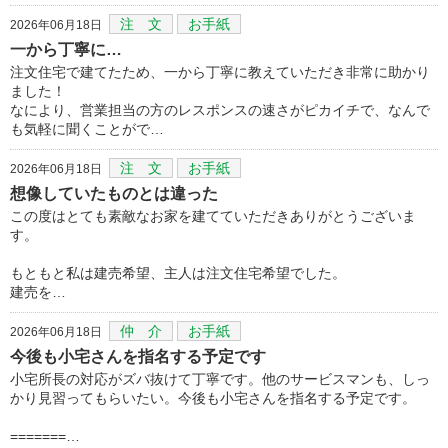
注 文
お手紙
2026年06月18日
一から丁寧に…
注文住宅で建てたため、一から丁寧に教えていただき非常に助かり
ました！
なにより、営業担当の方のレスポンスの速さがピカイチで、なんで
も気軽に聞くことがで…
注 文
お手紙
2026年06月18日
想像していたものとは違った
この度はとても素敵なお家を建てていただきありがとうございま
す。
もともと私は建売希望、主人は注文住宅希望でした。
建売を…
仲 介
お手紙
2026年06月18日
今後も小宅さんを指名する予定です
小宅所長の対応がズバ抜けて丁寧です。他のサービスマンも、しっ
かり見習ってもらいたい。今後も小宅さんを指名する予定です。
=======…