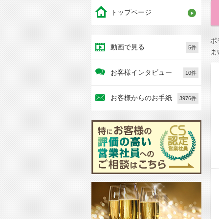
トップページ
ポ
動画で見る
5件
ま
お客様インタビュー
10件
お客様からのお手紙
3976件