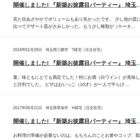
開催しました! 『新築お披露目パーティー』 埼玉県さいたま
見た目あざやかでボリュームもあり良かったです。
少し他の皿
比べてデザート皿がさみしかった。もう少し種類が（ケーキ…
2018年01月29日 埼玉県三郷市 T様宅（注文住宅）
開催しました! 『新築お披露目パーティー』 埼玉県三郷
量、味ともにとても満足でした！特にお酒（白ワイン）が美味し
と評判でした。
ピザはおいっこ（10才）が一人で平らげ…
2017年06月21日 埼玉県草加市 H様宅（注文住宅）
開催しました! 『新築お披露目パーティー』 埼玉県草加
お料理の準備が必要ないのは、もちろんのことお箸やコップ、取