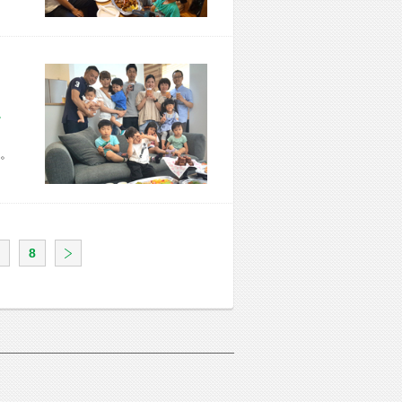
市 Y様宅
。
8