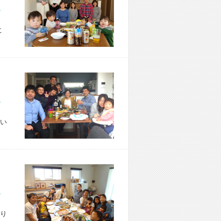
市 Y様宅
に
市 T様宅
い
市 H様宅
り