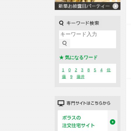
キーワード検索
★ 気になるワード
1
0
2
3
8
5
4
佐
藤
9
藤井
専門サイトはこちらから