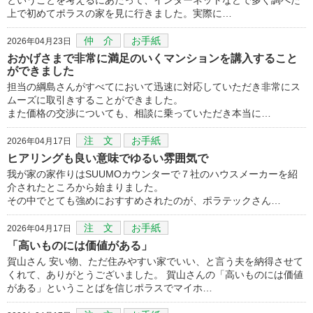
上で初めてポラスの家を見に行きました。実際に…
仲 介
お手紙
2026年04月23日
おかげさまで非常に満足のいくマンションを講入すること
ができました
担当の綱島さんがすべてにおいて迅速に対応していただき非常にス
ムーズに取引きすることができました。
また価格の交渉についても、相談に乗っていただき本当に…
注 文
お手紙
2026年04月17日
ヒアリングも良い意味でゆるい雰囲気で
我が家の家作りはSUUMOカウンターで７社のハウスメーカーを紹
介されたところから始まりました。
その中でとても強めにおすすめされたのが、ポラテックさん…
注 文
お手紙
2026年04月17日
「高いものには価値がある」
賀山さん 安い物、ただ住みやすい家でいい、と言う夫を納得させて
くれて、ありがとうございました。 賀山さんの「高いものには価値
がある」ということばを信じポラスでマイホ…