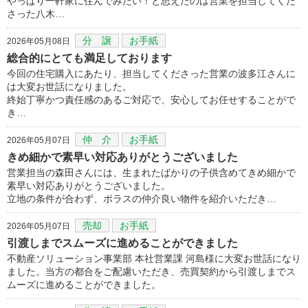
やっぱり一軒家に住んでみたい！と思えたのは営業を担当してくだ
さった八木…
分 譲
お手紙
2026年05月08日
総合的にとても満足しております
今回の住宅購入にあたり、担当してくださった営業の波多江さんに
は大変お世話になりました。
終始丁寧かつ責任感のあるご対応で、安心してお任せすることがで
き…
仲 介
お手紙
2026年05月07日
きめ細かで素早い対応ありがとうございました
営業担当の森田さんには、生まれたばかりの子供含めてきめ細かで
素早い対応ありがとうございました。
立地の条件が合わず、ポラスの仲介良い物件を紹介いただき…
売却
お手紙
2026年05月07日
引渡しまでスムーズに進めることができました
不動産ソリューション事業部 本社営業課 河島様に大変お世話になり
ました。当方の都合をご配慮いただき、売買契約から引渡しまでス
ムーズに進めることができました。