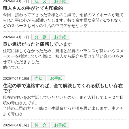
注 文
お手紙
2026年04月17日
職人さんの手がとても印象的
今回、携わって下さった皆様とのご縁で、念願のマイホームが建て
られた事に心から感謝いたします。持て余す様な空間が1つもなく、
どのスペースも日々の生活の中で欠かせない空…
分 譲
お手紙
2026年04月17日
良い選択だったと痛感しています
住宅に詳しくなかったため、費用と品質のバランスが良いハウスメ
ーカーを検討していた際に、知人から紹介を受けて問い合わせをさ
せていただきました。
他ハウス…
売却
お手紙
2026年04月16日
住宅の事で連絡すれば、全て解決してくれる頼もしい存在
です
現在の住いをお世話していただいたのが、まだ入社して１～２年目
頃の青山さんです。
当時の上司の方と一緒に一生懸命だった頃を思い出します。妻とも
よく青山さ…
仲 介
お手紙
2026年04月16日