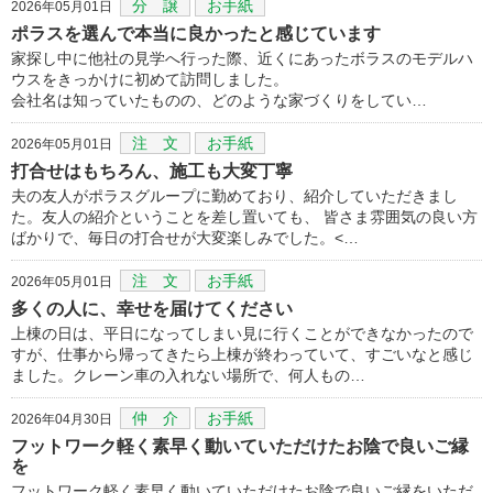
分 譲
お手紙
2026年05月01日
ポラスを選んで本当に良かったと感じています
家探し中に他社の見学へ行った際、近くにあったボラスのモデルハ
ウスをきっかけに初めて訪問しました。
会社名は知っていたものの、どのような家づくりをしてい…
注 文
お手紙
2026年05月01日
打合せはもちろん、施工も大変丁寧
夫の友人がポラスグループに勤めており、紹介していただきまし
た。友人の紹介ということを差し置いても、 皆さま雰囲気の良い方
ばかりで、毎日の打合せが大変楽しみでした。<…
注 文
お手紙
2026年05月01日
多くの人に、幸せを届けてください
上棟の日は、平日になってしまい見に行くことができなかったので
すが、仕事から帰ってきたら上棟が終わっていて、すごいなと感じ
ました。クレーン車の入れない場所で、何人もの…
仲 介
お手紙
2026年04月30日
フットワーク軽く素早く動いていただけたお陰で良いご縁
を
フットワーク軽く素早く動いていただけたお陰で良いご縁をいただ