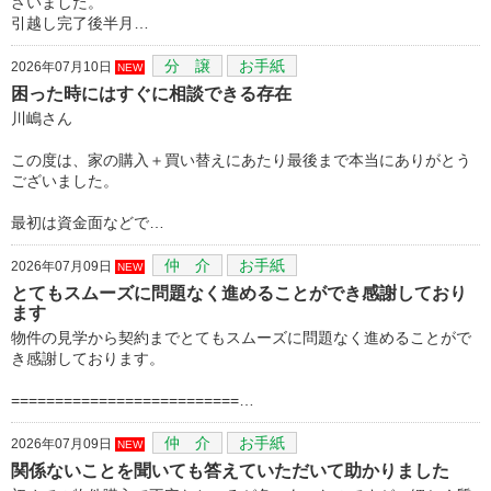
ざいました。
引越し完了後半月…
分 譲
お手紙
2026年07月10日
NEW
困った時にはすぐに相談できる存在
川嶋さん
この度は、家の購入＋買い替えにあたり最後まで本当にありがとう
ございました。
最初は資金面などで…
仲 介
お手紙
2026年07月09日
NEW
とてもスムーズに問題なく進めることができ感謝しており
ます
物件の見学から契約までとてもスムーズに問題なく進めることがで
き感謝しております。
==========================…
仲 介
お手紙
2026年07月09日
NEW
関係ないことを聞いても答えていただいて助かりました