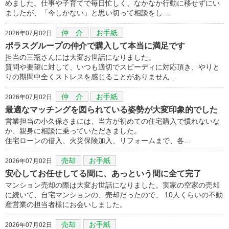
めました。仕事や子育てで毎日忙しく、なかなか行動に移せずにい
ましたが、「今しかない」と思い切って相談をし…
仲 介
お手紙
2026年07月02日
ポラスグループの仲介で購入して本当に満足です
担当の三瓶さんには大変お世話になりました。
質問や要望に対して、いつも適切でスピーディに対応頂き、やりと
りの期間中全くストレスを感じることがありません…
仲 介
お手紙
2026年07月02日
最適なマッチングを図られている姿勢が大変印象的でした
営業担当の小久保さまには、当方が初めての住宅購入で慣れないな
か、親身に相談に乗っていただきました。
住宅ローンの借入、火災保険加入、リフォームまで、各…
売却
お手紙
2026年07月02日
安心してお任せしてる間に、あっという間に全て完了
マンション売却の際は大変お世話になりました。実家の空家の売却
に続いて、自宅マンションの、売却だったので、 10人くらいの不動
産営業の担当者様にお会いしました。
売却
お手紙
2026年07月02日