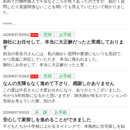
初めての物件購入で不安なところが色々あったのですが、細かく質
問したり直接関係ないことを聞いても答えていただいて助かりまし
た。
====…
売却
お手紙
2026年07月09日
NEW
御社にお任せして、本当に大正解だったと実感しておりま
す
担当の長谷川さんには、私の細かい質問や要望にもいつも笑顔で、
かつ迅速に対応していただき、本当に救われました。
御社にお任せして、本当に大正解だったと実…
売却
お手紙
2026年07月09日
NEW
なんの支障もなく進めて下さり、感謝しかありません
この度は中石さんに大変おせわになり、ありがとうございました。
今から5年程前になるかと思いますが、姉夫婦が埼玉のマンションの
売却を考えていた際、別の不…
分 譲
お手紙
2026年07月03日
安心して家探しを進めることができました
子どもたちが小学校に上がるタイミングで、本格的に住宅探しを始