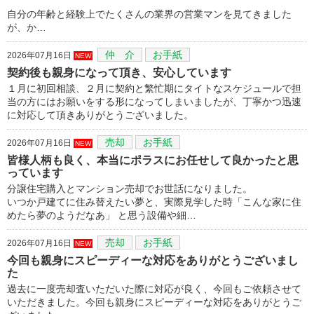
自分の年齢と経験上でたくさんの業界の営業マンを見てきました
が、か…
仲 介
お手紙
2026年07月16日
NEW
契約後も親身になって頂き、安心しています
１月に初回相談、２月に契約と繁忙期にタイトなスケジュールで担
当の方にはお願いをする形になってしまいましたが、丁寧かつ迅速
に対応して頂きありがとうございました。
売却
お手紙
2026年07月16日
NEW
皆様人柄も良く、本当にポラスにお任せして良かったと思
っています
分譲住宅購入とマンション売却でお世話になりました。
いつか戸建てに住み替えたい夢と、実際見学した時「こんな家に住
めたら夢のようだなあ」 と思う設備や細…
売却
お手紙
2026年07月16日
NEW
今回も親身にスピーディーな対応をありがとうございまし
た
過去に一度売却査いただいた際に対応が良く、今回もご依頼させて
いただきました。今回も親身にスピーディーな対応をありがとうご