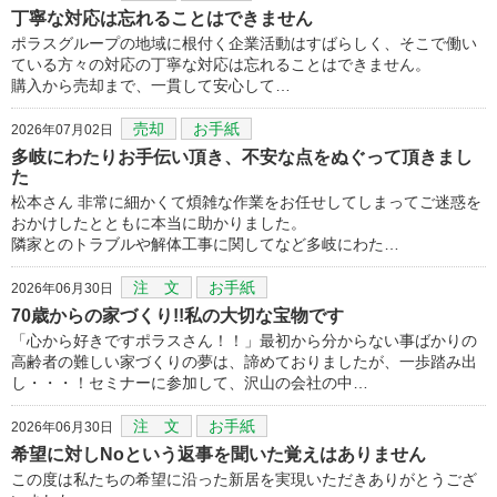
丁寧な対応は忘れることはできません
ポラスグループの地域に根付く企業活動はすばらしく、そこで働い
ている方々の対応の丁寧な対応は忘れることはできません。
購入から売却まで、一貫して安心して…
売却
お手紙
2026年07月02日
多岐にわたりお手伝い頂き、不安な点をぬぐって頂きまし
た
松本さん 非常に細かくて煩雑な作業をお任せしてしまってご迷惑を
おかけしたとともに本当に助かりました。
隣家とのトラブルや解体工事に関してなど多岐にわた…
注 文
お手紙
2026年06月30日
70歳からの家づくり!!私の大切な宝物です
「心から好きですポラスさん！！」最初から分からない事ばかりの
高齢者の難しい家づくりの夢は、諦めておりましたが、一歩踏み出
し・・・！セミナーに参加して、沢山の会社の中…
注 文
お手紙
2026年06月30日
希望に対しNoという返事を聞いた覚えはありません
この度は私たちの希望に沿った新居を実現いただきありがとうござ