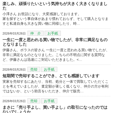
楽しみ、頑張りたいという気持ちが大きく大きくなりまし
た
小澤さん お世話になり、大変感謝しております。
家を探すという事自体があまり慣れておらず、そして購入となりま
すと私達自身も大きな買い物に同様したり、時…
仲 介
お手紙
2026年03月26日
一生に一度と思われる買い物でしたが、非常に満足なもの
となりました
伊藤さん、ポラスの皆さん 一生に一度と思われる買い物でしたが、
非常に満足なものとなりました。こちらの不明点に関する質問な
ど、伊藤さんは迅速にご対応いただきました。<…
売却
お手紙
2026年03月26日
短期間で売却することができ、とても感謝しています
実家を売却するにあたり、当初、処分と一体で買取していただくこ
とを考えていましたが、査定額が著しく低くなり、仲介の方が有利
ではないか、という助言をいただき、仲介で販売…
売却
お手紙
2026年03月26日
まさに「売り手よし、買い手よし」の取引になったのでは
ないでしょうか