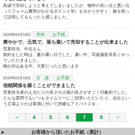
高値で売却しようと考えてしまいましたが、物件の良い点と悪い点
（リフォーム費用がかかるポイント等）を分かりやすく、腹を割っ
て説明してもらったと感じました。
…
売却
お手紙
2026年03月19日
爽やかで、元気で、落ち着いて売却することが出来ました
営業担当、中石さん
契約をした時は、夏の暑い日でした。暑い中、写真撮影等良くやっ
ていただきました。
物が沢山ある中、大変だったと思います…
分 譲
お手紙
2026年03月19日
信頼関係を築くことができました
営業担当者の人当たりの良さや人格の良さがすごく印象的でした。
どんな質問でもいつもタイムリーにご回答いただいたり、会社とい
う立場よりかは客側に付いて的確なアドバイスを…
＜
4
5
6
7
8
＞
お客様から頂いたお手紙（累計）