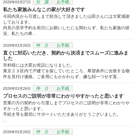
分 譲
お手紙
2026年03月27日
私たち家族みんなこの家が大好きです
今回内見から引渡しまで担当して頂きました山田さんには大変感謝
しております。
内見の見学予約を前日にお願いしたにも関わらず、私たち家族の状
況、私たちの希…
仲 介
お手紙
2026年03月26日
直ぐに対応いただき、契約から決済までスムーズに進みま
した
市村様には大変お世話になりました。
東京２３区内で戸建てを探していたところ、希望条件に合致する物
件を見付け連絡。ご多用にもかかわらず、嫌な顔一つせず直…
仲 介
お手紙
2026年03月26日
プロセスのご説明が非常にわかりやすかったと思います
営業の方の契約から引渡しまでプロセスのご説明が非常にわかりや
すかったと思います。
手続き等も親切にサポートいただきありがとうございました。
…
仲 介
お手紙
2026年03月26日