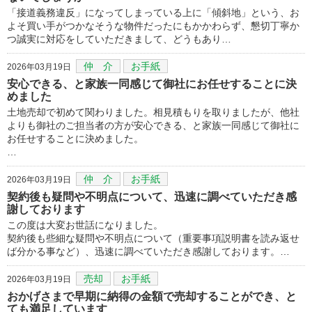
「接道義務違反」になってしまっている上に「傾斜地」という、お
よそ買い手がつかなそうな物件だったにもかかわらず、懇切丁寧か
つ誠実に対応をしていただきまして、どうもあり…
仲 介
お手紙
2026年03月19日
安心できる、と家族一同感じて御社にお任せすることに決
めました
土地売却で初めて関わりました。相見積もりを取りましたが、他社
よりも御社のご担当者の方が安心できる、と家族一同感じて御社に
お任せすることに決めました。
…
仲 介
お手紙
2026年03月19日
契約後も疑問や不明点について、迅速に調べていただき感
謝しております
この度は大変お世話になりました。
契約後も些細な疑問や不明点について（重要事項説明書を読み返せ
ば分かる事など）、迅速に調べていただき感謝しております。…
売却
お手紙
2026年03月19日
おかげさまで早期に納得の金額で売却することができ、と
ても満足しています