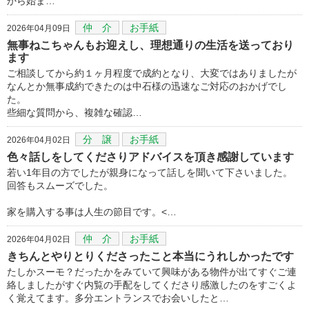
から始ま…
仲 介
お手紙
2026年04月09日
無事ねこちゃんもお迎えし、理想通りの生活を送っており
ます
ご相談してから約１ヶ月程度で成約となり、大変ではありましたが
なんとか無事成約できたのは中石様の迅速なご対応のおかげでし
た。
些細な質問から、複雑な確認…
分 譲
お手紙
2026年04月02日
色々話しをしてくださりアドバイスを頂き感謝しています
若い1年目の方でしたが親身になって話しを聞いて下さいました。
回答もスムーズでした。
家を購入する事は人生の節目です。<…
仲 介
お手紙
2026年04月02日
きちんとやりとりくださったこと本当にうれしかったです
たしかスーモ？だったかをみていて興味がある物件が出てすぐご連
絡しましたがすぐ内覧の手配をしてくださり感激したのをすごくよ
く覚えてます。多分エントランスでお会いしたと…