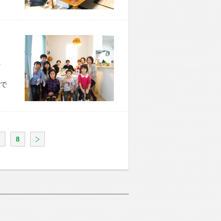
市 K様宅
で
8