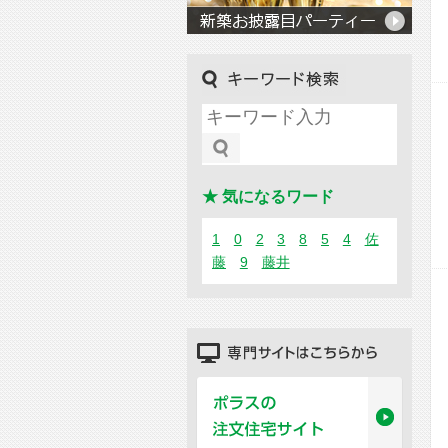
キーワード検索
★ 気になるワード
1
0
2
3
8
5
4
佐
藤
9
藤井
専門サイトはこちらから