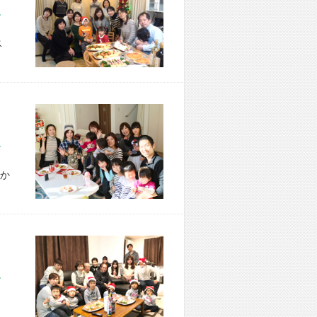
市 H様宅
ス
市 T様宅
か
市 K様宅