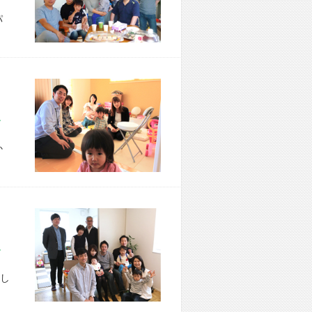
パ
市 T様宅
か
区 A様宅
し