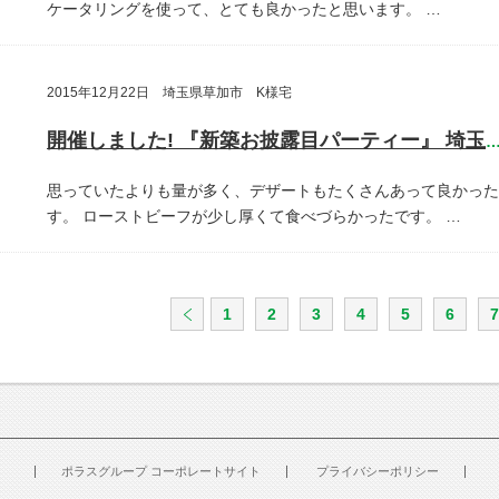
ケータリングを使って、とても良かったと思います。
…
2015年12月22日 埼玉県草加市 K様宅
開催しました! 『新築お披露目パーティー』 埼玉県草加
思っていたよりも量が多く、デザートもたくさんあって良かった
す。
ローストビーフが少し厚くて食べづらかったです。
…
1
2
3
4
5
6
7
ポラスグループ コーポレートサイト
プライバシーポリシー