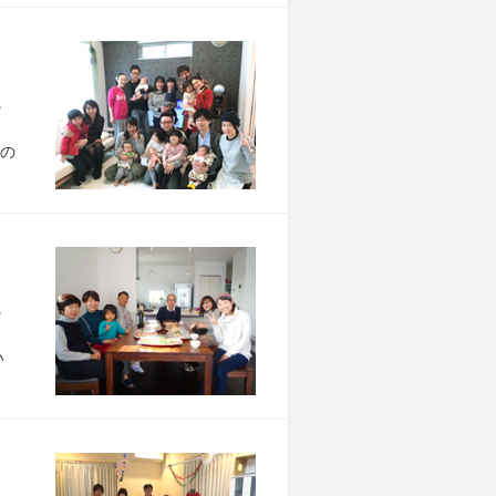
市 T様宅
の
市 K様宅
い