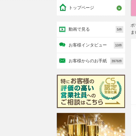
トップページ
ポ
動画で見る
5件
ま
お客様インタビュー
10件
お客様からのお手紙
3976件