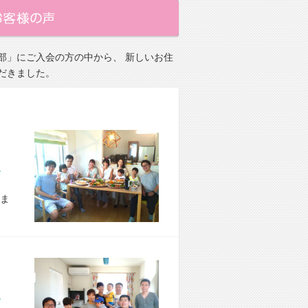
部」にご入会の方の中から、 新しいお住
だきました。
市 E様宅
ま
区 S様宅