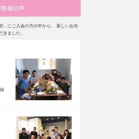
部」にご入会の方の中から、 新しいお住
だきました。
市 O様宅
味
市 M様宅