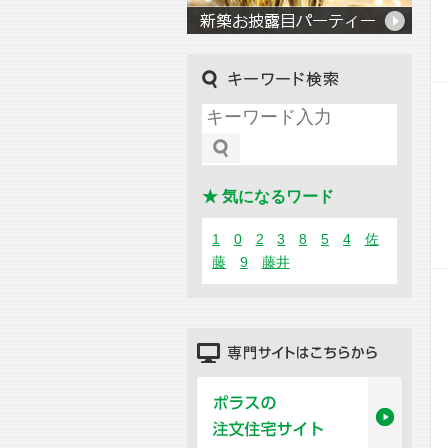
キーワード検索
★ 気になるワード
1
0
2
3
8
5
4
佐
藤
9
藤井
専門サイトはこちらから