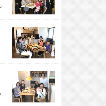
ル
市 H様宅
…
市 K様宅
が