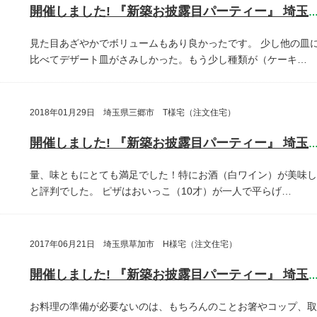
開催しました! 『新築お披露目パーティー』 埼玉県さいたま
見た目あざやかでボリュームもあり良かったです。
少し他の皿
比べてデザート皿がさみしかった。もう少し種類が（ケーキ…
2018年01月29日 埼玉県三郷市 T様宅（注文住宅）
開催しました! 『新築お披露目パーティー』 埼玉県三郷
量、味ともにとても満足でした！特にお酒（白ワイン）が美味し
と評判でした。
ピザはおいっこ（10才）が一人で平らげ…
2017年06月21日 埼玉県草加市 H様宅（注文住宅）
開催しました! 『新築お披露目パーティー』 埼玉県草加
お料理の準備が必要ないのは、もちろんのことお箸やコップ、取