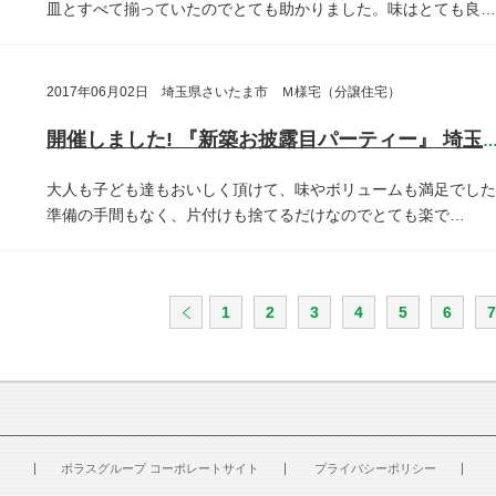
皿とすべて揃っていたのでとても助かりました。味はとても良…
2017年06月02日 埼玉県さいたま市 Ｍ様宅（分譲住宅）
開催しました! 『新築お披露目パーティー』 埼玉県さいたま
大人も子ども達もおいしく頂けて、味やボリュームも満足でした
準備の手間もなく、片付けも捨てるだけなのでとても楽で…
1
2
3
4
5
6
7
ポラスグループ コーポレートサイト
プライバシーポリシー