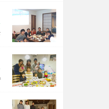
市 M様宅
て
市 N様宅
準