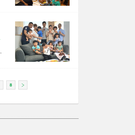
市 Y様宅
。
8