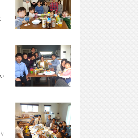
市 Y様宅
に
市 T様宅
い
市 H様宅
り