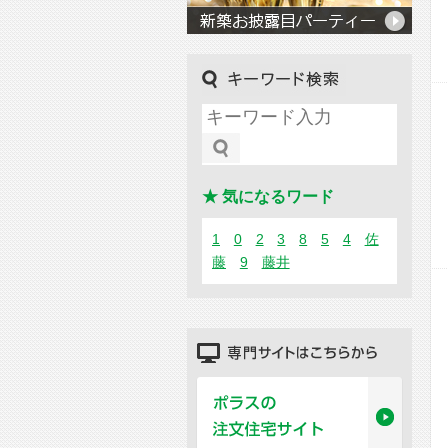
キーワード検索
★ 気になるワード
1
0
2
3
8
5
4
佐
藤
9
藤井
専門サイトはこちらから