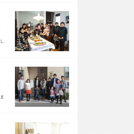
市 W様宅
し
市 W様宅
ま