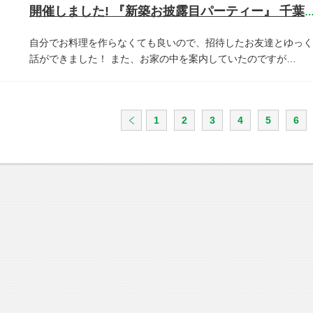
開催しました! 『新築お披露目パーティー』 千葉県市川
自分でお料理を作らなくても良いので、招待したお友達とゆっく
話ができました！
また、お家の中を案内していたのですが…
1
2
3
4
5
6