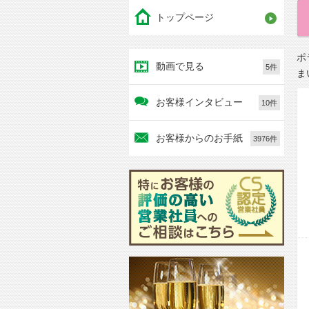
トップページ
ポ
動画で見る
5件
ま
お客様インタビュー
10件
お客様からのお手紙
3976件