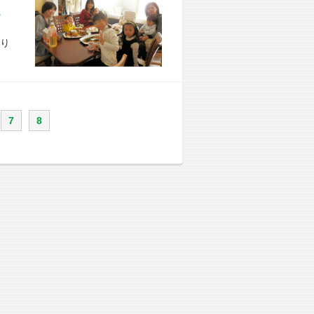
市 S様宅
り
7
8