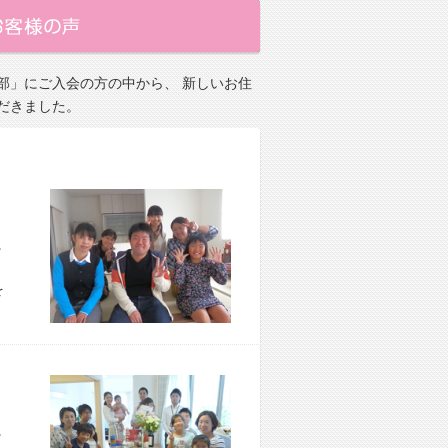
部」にご入会の方の中から、 新しいお住
だきました。
市 S様宅
を
市 I様宅