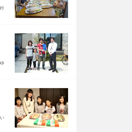
行
市 N様宅
ゆ
市 U様宅
い