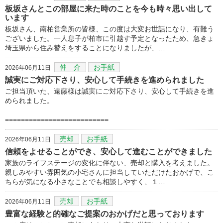
板坂さんとこの部屋に来た時のことを今も時々思い出して
います
板坂さん、南柏営業所の皆様、この度は大変お世話になり、有難う
ございました。一人息子が柏市に引越す予定となったため、急きょ
埼玉県から住み替えをすることになりましたが、…
仲 介
お手紙
2026年06月11日
誠実にご対応下さり、安心して手続きを進められました
ご担当頂いた、遠藤様は誠実にご対応下さり、安心して手続きを進
められました。
==========================
売却
お手紙
2026年06月11日
信頼をよせることができ、安心して進むことができました
家族のライフステージの変化に伴ない、売却と購入を考えました。
親しみやすい雰囲気の小宅さんに担当していただけたおかげで、こ
ちらが気になる小さなことでも相談しやすく、１…
売却
お手紙
2026年06月11日
豊富な経験と的確なご提案のおかげだと思っております