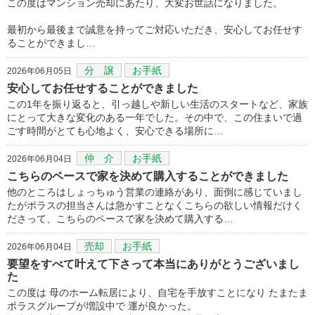
この度はマンション売却にあたり、大変お世話になりました。
最初から最後まで誠意を持ってご対応いただき、安心してお任せす
ることができまし…
分 譲
お手紙
2026年06月05日
安心してお任せすることができました
この1年を振り返ると、引っ越しや新しい生活のスタートなど、家族
にとって大きな変化のある一年でした。その中で、この住まいで過
ごす時間がとても心地よく、安心できる場所に…
仲 介
お手紙
2026年06月04日
こちらのペースで家を決めて購入することができました
他のところはしょっちゅう営業の連絡があり、面倒に感じていまし
たがポラスの担当さんは急かすことなくこちらの欲しい情報だけく
ださって、こちらのペースで家を決めて購入する…
売却
お手紙
2026年06月04日
要望をすべて叶えて下さって本当にありがとうございまし
た
この度は 母のホーム転居により、自宅を手放すことになり たまたま
ポラスグループが増設中で 運が良かった。