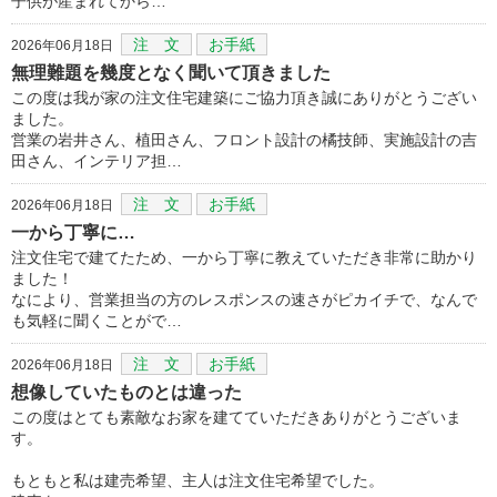
子供が産まれてから…
注 文
お手紙
2026年06月18日
無理難題を幾度となく聞いて頂きました
この度は我が家の注文住宅建築にご協力頂き誠にありがとうござい
ました。
営業の岩井さん、植田さん、フロント設計の橘技師、実施設計の吉
田さん、インテリア担…
注 文
お手紙
2026年06月18日
一から丁寧に…
注文住宅で建てたため、一から丁寧に教えていただき非常に助かり
ました！
なにより、営業担当の方のレスポンスの速さがピカイチで、なんで
も気軽に聞くことがで…
注 文
お手紙
2026年06月18日
想像していたものとは違った
この度はとても素敵なお家を建てていただきありがとうございま
す。
もともと私は建売希望、主人は注文住宅希望でした。