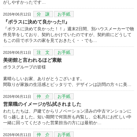
がしやすかったです…
分 譲
お手紙
2026年06月12日
『ポラスに決めて良かった!!』
『ポラスに決めて良かった！！』週末2日間、別ハウスメーカーで物
件見学をしており、契約しかけていたのですが、契約前にどうして
もこの目でポラスの家を見ておきたく・・でも…
注 文
お手紙
2026年06月11日
美術館と言われるほど素敵
ポラスグループの皆様
素晴らしいお家、ありがとうございます。
間取りが家族の生活感とピッタリで、デザインは訪問の方々に美…
仲 介
お手紙
2026年06月11日
営業職のイメージが払拭されました
わたしたちは、戸建てからリノベーション済みの中古マンションに
引っ越しました。短い期間で何箇所も内覧し、公私共にお忙しい中
一緒に回ってくださった営業担当の方には最初か…
仲 介
お手紙
2026年06月11日