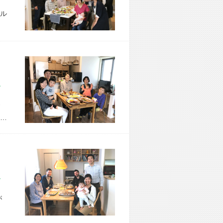
ル
市 H様宅
…
市 K様宅
が