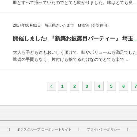
皿とすべて揃っていたのでとても助かりました。味はとても良…
2017年06月02日 埼玉県さいたま市 Ｍ様宅（分譲住宅）
開催しました! 『新築お披露目パーティー』 埼玉県さいたま
大人も子ども達もおいしく頂けて、味やボリュームも満足でした
準備の手間もなく、片付けも捨てるだけなのでとても楽で…
1
2
3
4
5
6
7
ポラスグループ コーポレートサイト
プライバシーポリシー