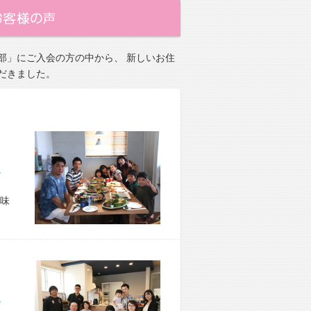
部」にご入会の方の中から、 新しいお住
だきました。
市 O様宅
味
市 M様宅