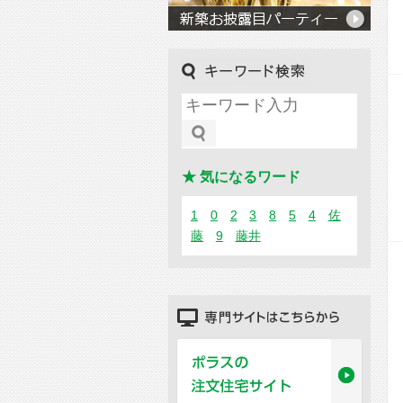
キーワード検索
★ 気になるワード
1
0
2
3
8
5
4
佐
藤
9
藤井
専門サイトはこちらから