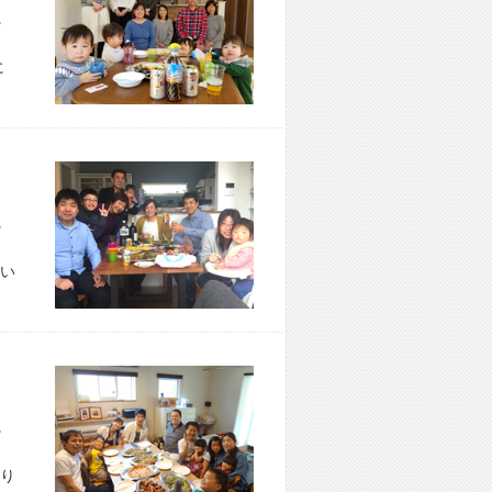
市 Y様宅
に
市 T様宅
い
市 H様宅
り