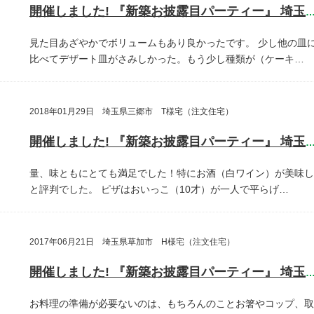
開催しました! 『新築お披露目パーティー』 埼玉県さいたま
見た目あざやかでボリュームもあり良かったです。
少し他の皿
比べてデザート皿がさみしかった。もう少し種類が（ケーキ…
2018年01月29日 埼玉県三郷市 T様宅（注文住宅）
開催しました! 『新築お披露目パーティー』 埼玉県三郷
量、味ともにとても満足でした！特にお酒（白ワイン）が美味し
と評判でした。
ピザはおいっこ（10才）が一人で平らげ…
2017年06月21日 埼玉県草加市 H様宅（注文住宅）
開催しました! 『新築お披露目パーティー』 埼玉県草加
お料理の準備が必要ないのは、もちろんのことお箸やコップ、取