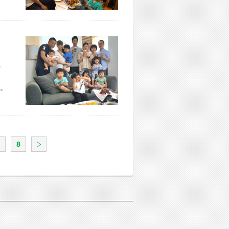
市 Y様宅
。
8