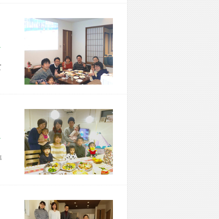
市 M様宅
て
市 N様宅
準