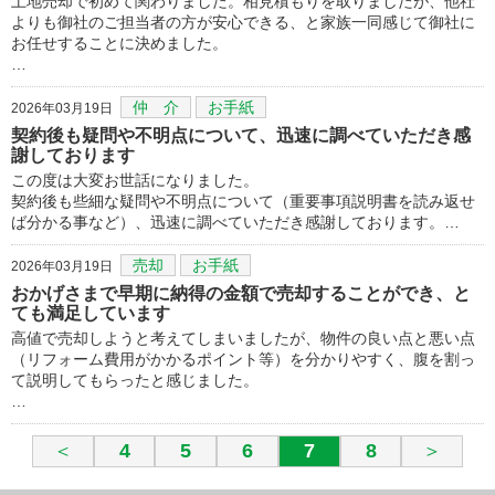
土地売却で初めて関わりました。相見積もりを取りましたが、他社
よりも御社のご担当者の方が安心できる、と家族一同感じて御社に
お任せすることに決めました。
…
仲 介
お手紙
2026年03月19日
契約後も疑問や不明点について、迅速に調べていただき感
謝しております
この度は大変お世話になりました。
契約後も些細な疑問や不明点について（重要事項説明書を読み返せ
ば分かる事など）、迅速に調べていただき感謝しております。…
売却
お手紙
2026年03月19日
おかげさまで早期に納得の金額で売却することができ、と
ても満足しています
高値で売却しようと考えてしまいましたが、物件の良い点と悪い点
（リフォーム費用がかかるポイント等）を分かりやすく、腹を割っ
て説明してもらったと感じました。
…
＜
4
5
6
7
8
＞