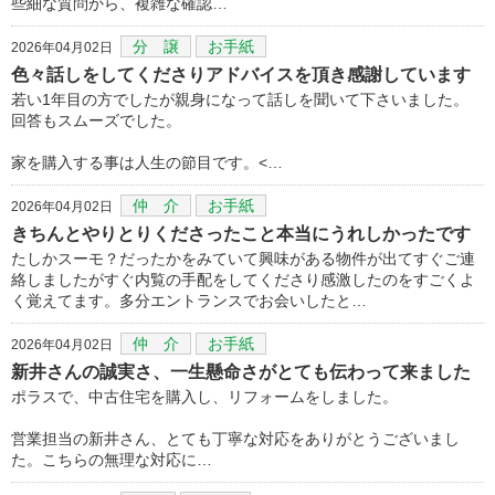
些細な質問から、複雑な確認…
分 譲
お手紙
2026年04月02日
色々話しをしてくださりアドバイスを頂き感謝しています
若い1年目の方でしたが親身になって話しを聞いて下さいました。
回答もスムーズでした。
家を購入する事は人生の節目です。<…
仲 介
お手紙
2026年04月02日
きちんとやりとりくださったこと本当にうれしかったです
たしかスーモ？だったかをみていて興味がある物件が出てすぐご連
絡しましたがすぐ内覧の手配をしてくださり感激したのをすごくよ
く覚えてます。多分エントランスでお会いしたと…
仲 介
お手紙
2026年04月02日
新井さんの誠実さ、一生懸命さがとても伝わって来ました
ポラスで、中古住宅を購入し、リフォームをしました。
営業担当の新井さん、とても丁寧な対応をありがとうございまし
た。こちらの無理な対応に…