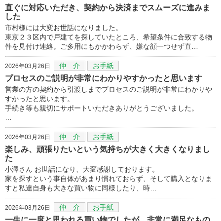
直ぐに対応いただき、契約から決済までスムーズに進みま
した
市村様には大変お世話になりました。
東京２３区内で戸建てを探していたところ、希望条件に合致する物
件を見付け連絡。ご多用にもかかわらず、嫌な顔一つせず直…
仲 介
お手紙
2026年03月26日
プロセスのご説明が非常にわかりやすかったと思います
営業の方の契約から引渡しまでプロセスのご説明が非常にわかりや
すかったと思います。
手続き等も親切にサポートいただきありがとうございました。
…
仲 介
お手紙
2026年03月26日
楽しみ、頑張りたいという気持ちが大きく大きくなりまし
た
小澤さん お世話になり、大変感謝しております。
家を探すという事自体があまり慣れておらず、そして購入となりま
すと私達自身も大きな買い物に同様したり、時…
仲 介
お手紙
2026年03月26日
一生に一度と思われる買い物でしたが、非常に満足なもの