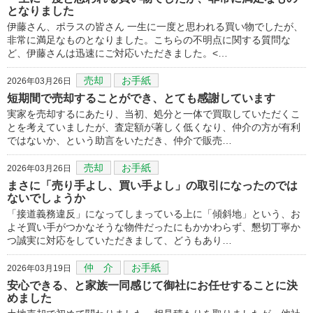
となりました
伊藤さん、ポラスの皆さん 一生に一度と思われる買い物でしたが、
非常に満足なものとなりました。こちらの不明点に関する質問な
ど、伊藤さんは迅速にご対応いただきました。<…
売却
お手紙
2026年03月26日
短期間で売却することができ、とても感謝しています
実家を売却するにあたり、当初、処分と一体で買取していただくこ
とを考えていましたが、査定額が著しく低くなり、仲介の方が有利
ではないか、という助言をいただき、仲介で販売…
売却
お手紙
2026年03月26日
まさに「売り手よし、買い手よし」の取引になったのでは
ないでしょうか
「接道義務違反」になってしまっている上に「傾斜地」という、お
よそ買い手がつかなそうな物件だったにもかかわらず、懇切丁寧か
つ誠実に対応をしていただきまして、どうもあり…
仲 介
お手紙
2026年03月19日
安心できる、と家族一同感じて御社にお任せすることに決
めました