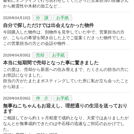
最初にオンラインで打ち合わせしてくださった営業担当の佐藤さん
から耐震性や木材の加工など…
分 譲
お手紙
2026年04月10日
自分で探しただけでは出会えなかった物件
今回購入した物件は、別物件を見学していた中で、営業担当の方
が、こちらの希望を聞き出した上でご提案くださった物件でした。
この営業担当の方との会話や物件…
売却
お手紙
2026年04月09日
本当に短期間で売却となった事に驚きました
この度は、売却から新居への住み替えまで、たくさんの担当の方に
お世話になりました。
担当の方がたまたまポスティングしていた所に私が立ち会ったこと
から始ま…
仲 介
お手紙
2026年04月09日
無事ねこちゃんもお迎えし、理想通りの生活を送っており
ます
ご相談してから約１ヶ月程度で成約となり、大変ではありましたが
なんとか無事成約できたのは中石様の迅速なご対応のおかげでし
た。