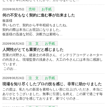
売却
お手紙
2026年06月25日
何の不安もなく契約に進む事が出来ました
板坂様
早いもので、契約から半年程経ちましたね。
契約の際は本当にお世話になりました。
板坂様の迅速な対応、決断力は素晴ら…
注 文
お手紙
2026年06月24日
人間性がとても重要だと感じました
営業の河野さん、建築士の本田さん、インテリアコーディネーター
の向吉さん、現場監督の浅倉さん、大工の今さんには本当に感謝し
ています。
このお…
注 文
お手紙
2026年06月24日
現場を知り尽くしたプロの技を感じ、非常に助かりました
この度は、私たちの新居を素晴らしい形に仕上げいただき、本当に
ありがとうございました。無事に引渡しを終え、この家で過ごす毎
日に大きな喜びを感じております。家づくりのき…