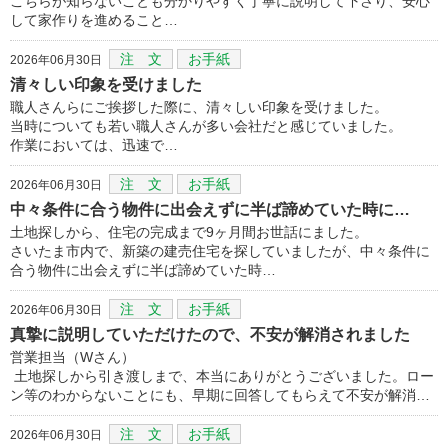
こちらが知らないことも分かりやすく丁寧に説明して下さり、安心
して家作りを進めること…
注 文
お手紙
2026年06月30日
清々しい印象を受けました
職人さんらにご挨拶した際に、清々しい印象を受けました。
当時についても若い職人さんが多い会社だと感じていました。
作業においては、迅速で…
注 文
お手紙
2026年06月30日
中々条件に合う物件に出会えずに半ば諦めていた時に…
土地探しから、住宅の完成まで9ヶ月間お世話にました。
さいたま市内で、新築の建売住宅を探していましたが、中々条件に
合う物件に出会えずに半ば諦めていた時…
注 文
お手紙
2026年06月30日
真摯に説明していただけたので、不安が解消されました
営業担当（Wさん）
土地探しから引き渡しまで、本当にありがとうございました。ロー
ン等のわからないことにも、早期に回答してもらえて不安が解消…
注 文
お手紙
2026年06月30日