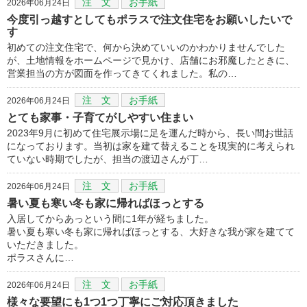
注 文
お手紙
2026年06月24日
今度引っ越すとしてもポラスで注文住宅をお願いしたいで
す
初めての注文住宅で、何から決めていいのかわかりませんでした
が、土地情報をホームページで見かけ、店舗にお邪魔したときに、
営業担当の方が図面を作ってきてくれました。私の…
注 文
お手紙
2026年06月24日
とても家事・子育てがしやすい住まい
2023年9月に初めて住宅展示場に足を運んだ時から、長い間お世話
になっております。当初は家を建て替えることを現実的に考えられ
ていない時期でしたが、担当の渡辺さんが丁…
注 文
お手紙
2026年06月24日
暑い夏も寒い冬も家に帰ればほっとする
入居してからあっという間に1年が経ちました。
暑い夏も寒い冬も家に帰ればほっとする、大好きな我が家を建てて
いただきました。
ポラスさんに…
注 文
お手紙
2026年06月24日
様々な要望にも1つ1つ丁寧にご対応頂きました