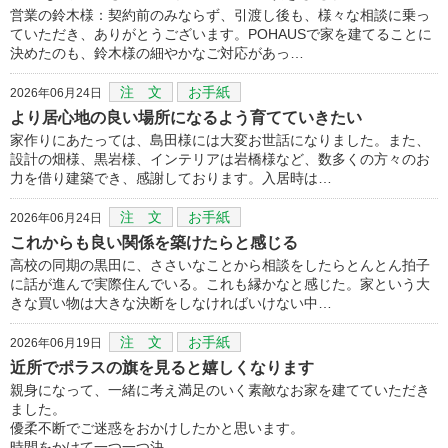
営業の鈴木様：契約前のみならず、引渡し後も、様々な相談に乗っ
ていただき、ありがとうございます。POHAUSで家を建てることに
決めたのも、鈴木様の細やかなご対応があっ…
注 文
お手紙
2026年06月24日
より居心地の良い場所になるよう育てていきたい
家作りにあたっては、島田様には大変お世話になりました。また、
設計の畑様、黒岩様、インテリアは岩橋様など、数多くの方々のお
力を借り建築でき、感謝しております。入居時は…
注 文
お手紙
2026年06月24日
これからも良い関係を築けたらと感じる
高校の同期の黒田に、ささいなことから相談をしたらとんとん拍子
に話が進んで実際住んでいる。これも縁かなと感じた。家という大
きな買い物は大きな決断をしなければいけない中…
注 文
お手紙
2026年06月19日
近所でポラスの旗を見ると嬉しくなります
親身になって、一緒に考え満足のいく素敵なお家を建てていただき
ました。
優柔不断でご迷惑をおかけしたかと思います。
時間をかけて一つ一つ決…