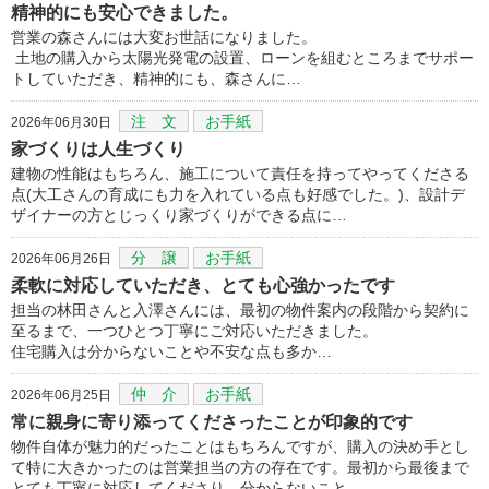
精神的にも安心できました。
営業の森さんには大変お世話になりました。
土地の購入から太陽光発電の設置、ローンを組むところまでサポー
トしていただき、精神的にも、森さんに…
注 文
お手紙
2026年06月30日
家づくりは人生づくり
建物の性能はもちろん、施工について責任を持ってやってくださる
点(大工さんの育成にも力を入れている点も好感でした。)、設計デ
ザイナーの方とじっくり家づくりができる点に…
分 譲
お手紙
2026年06月26日
柔軟に対応していただき、とても心強かったです
担当の林田さんと入澤さんには、最初の物件案内の段階から契約に
至るまで、一つひとつ丁寧にご対応いただきました。
住宅購入は分からないことや不安な点も多か…
仲 介
お手紙
2026年06月25日
常に親身に寄り添ってくださったことが印象的です
物件自体が魅力的だったことはもちろんですが、購入の決め手とし
て特に大きかったのは営業担当の方の存在です。最初から最後まで
とても丁寧に対応してくださり、分からないこと…