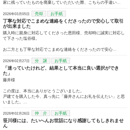
家に残っていたものを廃棄していただいた際、こちらの手違い…
売却
お手紙
2026年03月05日
丁寧な対応でこまめな連絡をくださったので安心して取引
が出来ました
購入時に親身に対応してくださった恩田様、売却時に誠実に対応し
て下さった塩谷様。
お二方とも丁寧な対応でこまめな連絡をくださったので安心…
分 譲
お手紙
2026年02月27日
「迷っていたけれど、結果として本当に良い選択ができ
た」
藤井様
この度は、本当にありがとうございました。
戸建てを購入した今、真っ先に「藤井さんにお礼を伝えたい」と思
いました。…
仲 介
お手紙
2026年02月26日
笹川様には、たいへんお世話になり感謝してもしきれませ
ん