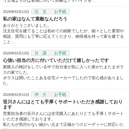
う立場よりかは客側に付いて的確なアドバイスを…
注 文
お手紙
2026年03月13日
私の家はなんて素敵なんだろう
ありがとうございました。
注文住宅を建てることは初めての経験でしたが、細々とした要望や
相談、質問にも丁寧に応えてくださり、納得感を持って家を建てる
こと…
分 譲
お手紙
2026年03月13日
心強い担当の方に付いていただけて嬉しかったです
家購入の検討をしている中で自分達が気に入った家がたまたまポラ
スの家でした。
ポラスは聞いたことある住宅メーカーでしたので安心感がありまし
た。
仲 介
お手紙
2026年03月12日
笹川さんにはとても手厚くサポートいただき感謝しており
ます
営業担当者の笹川さんには住宅購入にあたりとても手厚くサポート
いただき感謝しております。
私たちが気付かない細かい点まで正確かつスピーディーに対応いた