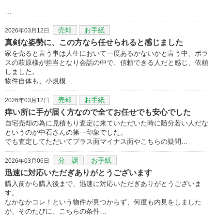
…
売却
お手紙
2026年03月12日
真剣な姿勢に、この方なら任せられると感じました
家を売ると言う事は人生において一度あるかないかと言う中、ポラ
スの萩原様が担当となり会話の中で、信頼できる人だと感じ、依頼
しました。
物件自体も、小規模…
売却
お手紙
2026年03月12日
痒い所に手が届く方なので全てお任せでも安心でした
自宅売却の為に見積もり査定に来ていただいた時に随分若い人だな
というのが中石さんの第一印象でした。
でも査定してただいてプラス面マイナス面やこちらの疑問…
分 譲
お手紙
2026年03月06日
迅速に対応いただぎありがとうございます
購入前から購入後まで、迅速に対応いただぎありがとうございま
す。
なかなかコレ！という物件が見つからず、何度も内見をしました
が、そのたびに、こちらの条件…