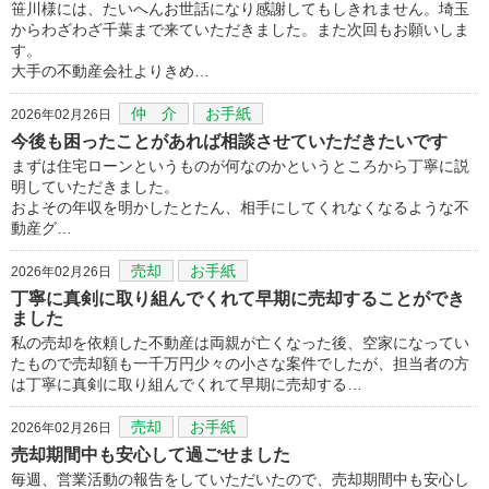
笹川様には、たいへんお世話になり感謝してもしきれません。埼玉
からわざわざ千葉まで来ていただきました。また次回もお願いしま
す。
大手の不動産会社よりきめ…
仲 介
お手紙
2026年02月26日
今後も困ったことがあれば相談させていただきたいです
まずは住宅ローンというものが何なのかというところから丁寧に説
明していただきました。
およその年収を明かしたとたん、相手にしてくれなくなるような不
動産グ…
売却
お手紙
2026年02月26日
丁寧に真剣に取り組んでくれて早期に売却することができ
ました
私の売却を依頼した不動産は両親が亡くなった後、空家になってい
たもので売却額も一千万円少々の小さな案件でしたが、担当者の方
は丁寧に真剣に取り組んでくれて早期に売却する…
売却
お手紙
2026年02月26日
売却期間中も安心して過ごせました
毎週、営業活動の報告をしていただいたので、売却期間中も安心し