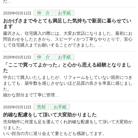
だ…
仲 介
お手紙
2026年03月12日
おかげさまで今とても満足した気持ちで新居に暮らせてい
ます
藤沢さん、住宅購入の際には、大変お世話になりました。最初にお
問合わせをしたときから、スピーディかつ丁寧なやりとりで、安心
して住宅購入までお願いすることができました。…
仲 介
お手紙
2026年03月12日
「ここで買ってよかった」と心から思える経験となりまし
た
中古にて購入いたしましたが、リフォームをしていない箇所につき
ましても、築年数を感じさせないほど品質の良さを率直に感じまし
た。
細かな部分まで丁寧に管理…
売却
お手紙
2026年03月12日
的確な配慮をして頂いて大変助かりました
売却物件に何度も足を運んでくれ的確な配慮をして頂いて大変助か
りました。
いい担当の方に巡り会えて妻ともども感謝してます。