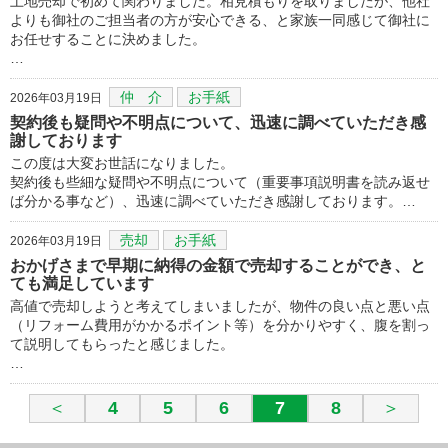
土地売却で初めて関わりました。相見積もりを取りましたが、他社
よりも御社のご担当者の方が安心できる、と家族一同感じて御社に
お任せすることに決めました。
…
仲 介
お手紙
2026年03月19日
契約後も疑問や不明点について、迅速に調べていただき感
謝しております
この度は大変お世話になりました。
契約後も些細な疑問や不明点について（重要事項説明書を読み返せ
ば分かる事など）、迅速に調べていただき感謝しております。…
売却
お手紙
2026年03月19日
おかげさまで早期に納得の金額で売却することができ、と
ても満足しています
高値で売却しようと考えてしまいましたが、物件の良い点と悪い点
（リフォーム費用がかかるポイント等）を分かりやすく、腹を割っ
て説明してもらったと感じました。
…
＜
4
5
6
7
8
＞