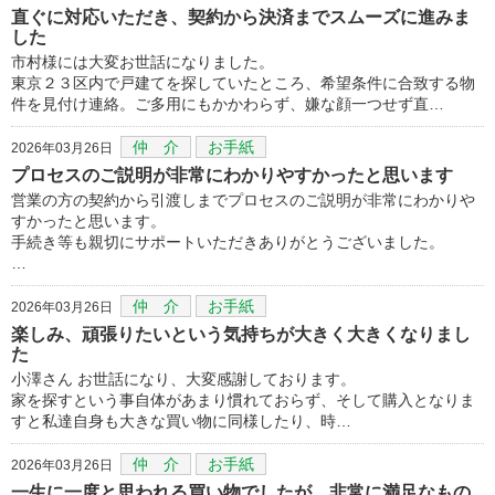
直ぐに対応いただき、契約から決済までスムーズに進みま
した
市村様には大変お世話になりました。
東京２３区内で戸建てを探していたところ、希望条件に合致する物
件を見付け連絡。ご多用にもかかわらず、嫌な顔一つせず直…
仲 介
お手紙
2026年03月26日
プロセスのご説明が非常にわかりやすかったと思います
営業の方の契約から引渡しまでプロセスのご説明が非常にわかりや
すかったと思います。
手続き等も親切にサポートいただきありがとうございました。
…
仲 介
お手紙
2026年03月26日
楽しみ、頑張りたいという気持ちが大きく大きくなりまし
た
小澤さん お世話になり、大変感謝しております。
家を探すという事自体があまり慣れておらず、そして購入となりま
すと私達自身も大きな買い物に同様したり、時…
仲 介
お手紙
2026年03月26日
一生に一度と思われる買い物でしたが、非常に満足なもの