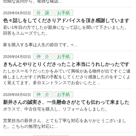
些細な質問から、複雑な確認…
分 譲
お手紙
2026年04月02日
色々話しをしてくださりアドバイスを頂き感謝しています
若い1年目の方でしたが親身になって話しを聞いて下さいました。
回答もスムーズでした。
家を購入する事は人生の節目です。<…
仲 介
お手紙
2026年04月02日
きちんとやりとりくださったこと本当にうれしかったです
たしかスーモ？だったかをみていて興味がある物件が出てすぐご連
絡しましたがすぐ内覧の手配をしてくださり感激したのをすごくよ
く覚えてます。多分エントランスでお会いしたと…
仲 介
お手紙
2026年04月02日
新井さんの誠実さ、一生懸命さがとても伝わって来ました
ポラスで、中古住宅を購入し、リフォームをしました。
営業担当の新井さん、とても丁寧な対応をありがとうございまし
た。こちらの無理な対応に…