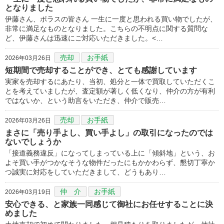
となりました
伊藤さん、ポラスの皆さん 一生に一度と思われる買い物でしたが、
非常に満足なものとなりました。こちらの不明点に関する質問な
ど、伊藤さんは迅速にご対応いただきました。<…
売却
お手紙
2026年03月26日
短期間で売却することができ、とても感謝しています
実家を売却するにあたり、当初、処分と一体で買取していただくこ
とを考えていましたが、査定額が著しく低くなり、仲介の方が有利
ではないか、という助言をいただき、仲介で販売…
売却
お手紙
2026年03月26日
まさに「売り手よし、買い手よし」の取引になったのでは
ないでしょうか
「接道義務違反」になってしまっている上に「傾斜地」という、お
よそ買い手がつかなそうな物件だったにもかかわらず、懇切丁寧か
つ誠実に対応をしていただきまして、どうもあり…
仲 介
お手紙
2026年03月19日
安心できる、と家族一同感じて御社にお任せすることに決
めました