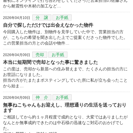
最初にオンラインで打ち合わせしてくださった営業担当の佐藤さん
から耐震性や木材の加工など…
分 譲
お手紙
2026年04月10日
自分で探しただけでは出会えなかった物件
今回購入した物件は、別物件を見学していた中で、営業担当の方
が、こちらの希望を聞き出した上でご提案くださった物件でした。
この営業担当の方との会話や物件…
売却
お手紙
2026年04月09日
本当に短期間で売却となった事に驚きました
この度は、売却から新居への住み替えまで、たくさんの担当の方に
お世話になりました。
担当の方がたまたまポスティングしていた所に私が立ち会ったこと
から始ま…
仲 介
お手紙
2026年04月09日
無事ねこちゃんもお迎えし、理想通りの生活を送っており
ます
ご相談してから約１ヶ月程度で成約となり、大変ではありましたが
なんとか無事成約できたのは中石様の迅速なご対応のおかげでし
た。