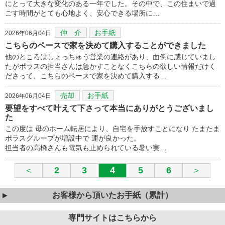
にとって大きな変化のある一年でした。その中で、この住まいで過
ごす時間がとても心地よく、安心できる場所に…
仲 介
お手紙
2026年06月04日
こちらのペースで家を決めて購入することができました
他のところはしょっちゅう営業の連絡があり、面倒に感じていまし
たがポラスの担当さんは急かすことなくこちらの欲しい情報だけく
ださって、こちらのペースで家を決めて購入する…
売却
お手紙
2026年06月04日
要望をすべて叶えて下さって本当にありがとうございまし
た
この度は 母のホーム転居により、自宅を手放すことになり たまたま
ポラスグループが増設中で 運が良かった。
担当者の高橋さんも電気も止められている暑い実…
＜
2
3
4
5
6
＞
お客様から頂いたお手紙（累計）
専門サイトはこちらから