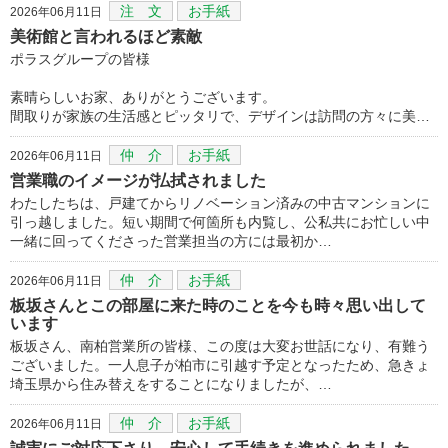
注 文
お手紙
2026年06月11日
美術館と言われるほど素敵
ポラスグループの皆様
素晴らしいお家、ありがとうございます。
間取りが家族の生活感とピッタリで、デザインは訪問の方々に美…
仲 介
お手紙
2026年06月11日
営業職のイメージが払拭されました
わたしたちは、戸建てからリノベーション済みの中古マンションに
引っ越しました。短い期間で何箇所も内覧し、公私共にお忙しい中
一緒に回ってくださった営業担当の方には最初か…
仲 介
お手紙
2026年06月11日
板坂さんとこの部屋に来た時のことを今も時々思い出して
います
板坂さん、南柏営業所の皆様、この度は大変お世話になり、有難う
ございました。一人息子が柏市に引越す予定となったため、急きょ
埼玉県から住み替えをすることになりましたが、…
仲 介
お手紙
2026年06月11日