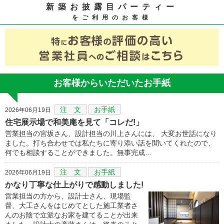
新築お披露目パーティー
をご利用のお客様
お客様からいただいたお手紙
注 文
お手紙
2026年06月19日
住宅展示場で和美庵を見て「コレだ!」
営業担当の宮坂さん、設計担当の川上さんには、 大変お世話になり
ました。打ち合わせでは私たちに寄り添い話を聞いてくれたので、
何でも相談することができました。無事完成…
注 文
お手紙
2026年06月19日
かなり丁寧な仕上がりで感動しました!
営業担当の方から、設計士さん、現場監
督、大工さんをはじめてとした施工業者さ
んのお陰で立派なお家を建てることが出来