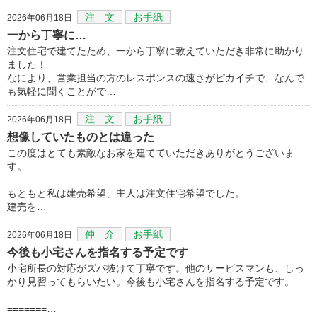
注 文
お手紙
2026年06月18日
一から丁寧に…
注文住宅で建てたため、一から丁寧に教えていただき非常に助かり
ました！
なにより、営業担当の方のレスポンスの速さがピカイチで、なんで
も気軽に聞くことがで…
注 文
お手紙
2026年06月18日
想像していたものとは違った
この度はとても素敵なお家を建てていただきありがとうございま
す。
もともと私は建売希望、主人は注文住宅希望でした。
建売を…
仲 介
お手紙
2026年06月18日
今後も小宅さんを指名する予定です
小宅所長の対応がズバ抜けて丁寧です。他のサービスマンも、しっ
かり見習ってもらいたい。今後も小宅さんを指名する予定です。
=======…