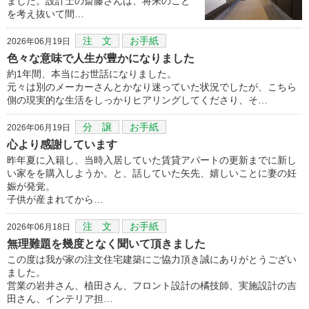
ました。設計士の斎藤さんは、将来のこと
を考え抜いて間…
注 文
お手紙
2026年06月19日
色々な意味で人生が豊かになりました
約1年間、本当にお世話になりました。
元々は別のメーカーさんとかなり迷っていた状況でしたが、こちら
側の現実的な生活をしっかりヒアリングしてくださり、そ…
分 譲
お手紙
2026年06月19日
心より感謝しています
昨年夏に入籍し、当時入居していた賃貸アパートの更新までに新し
い家をを購入しようか。と、話していた矢先、嬉しいことに妻の妊
娠が発覚。
子供が産まれてから…
注 文
お手紙
2026年06月18日
無理難題を幾度となく聞いて頂きました
この度は我が家の注文住宅建築にご協力頂き誠にありがとうござい
ました。
営業の岩井さん、植田さん、フロント設計の橘技師、実施設計の吉
田さん、インテリア担…