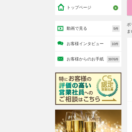
トップページ
ポ
動画で見る
5件
ま
お客様インタビュー
10件
お客様からのお手紙
3976件