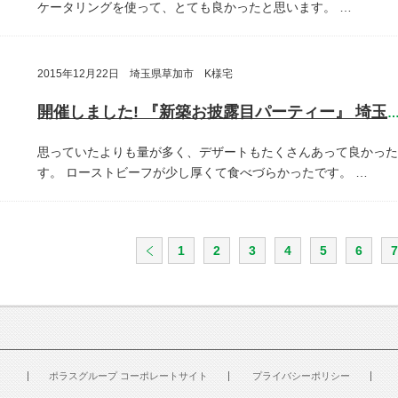
ケータリングを使って、とても良かったと思います。
…
2015年12月22日 埼玉県草加市 K様宅
開催しました! 『新築お披露目パーティー』 埼玉県草加
思っていたよりも量が多く、デザートもたくさんあって良かった
す。
ローストビーフが少し厚くて食べづらかったです。
…
1
2
3
4
5
6
7
ポラスグループ コーポレートサイト
プライバシーポリシー