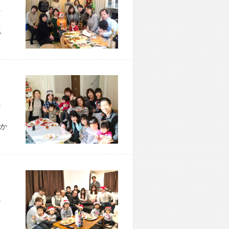
市 H様宅
ス
市 T様宅
か
市 K様宅