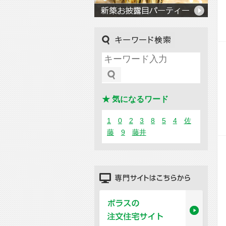
キーワード検索
★ 気になるワード
1
0
2
3
8
5
4
佐
藤
9
藤井
専門サイトはこちらから