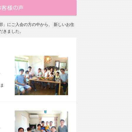
部」にご入会の方の中から、 新しいお住
だきました。
市 E様宅
ま
区 S様宅