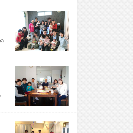
市 T様宅
の
市 K様宅
い