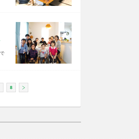
市 K様宅
で
8