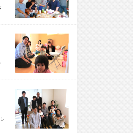
パ
市 T様宅
か
区 A様宅
し