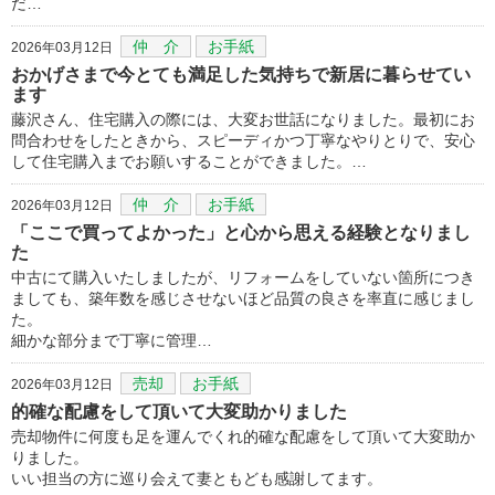
だ…
仲 介
お手紙
2026年03月12日
おかげさまで今とても満足した気持ちで新居に暮らせてい
ます
藤沢さん、住宅購入の際には、大変お世話になりました。最初にお
問合わせをしたときから、スピーディかつ丁寧なやりとりで、安心
して住宅購入までお願いすることができました。…
仲 介
お手紙
2026年03月12日
「ここで買ってよかった」と心から思える経験となりまし
た
中古にて購入いたしましたが、リフォームをしていない箇所につき
ましても、築年数を感じさせないほど品質の良さを率直に感じまし
た。
細かな部分まで丁寧に管理…
売却
お手紙
2026年03月12日
的確な配慮をして頂いて大変助かりました
売却物件に何度も足を運んでくれ的確な配慮をして頂いて大変助か
りました。
いい担当の方に巡り会えて妻ともども感謝してます。