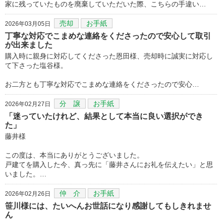
家に残っていたものを廃棄していただいた際、こちらの手違い…
売却
お手紙
2026年03月05日
丁寧な対応でこまめな連絡をくださったので安心して取引
が出来ました
購入時に親身に対応してくださった恩田様、売却時に誠実に対応し
て下さった塩谷様。
お二方とも丁寧な対応でこまめな連絡をくださったので安心…
分 譲
お手紙
2026年02月27日
「迷っていたけれど、結果として本当に良い選択ができ
た」
藤井様
この度は、本当にありがとうございました。
戸建てを購入した今、真っ先に「藤井さんにお礼を伝えたい」と思
いました。…
仲 介
お手紙
2026年02月26日
笹川様には、たいへんお世話になり感謝してもしきれませ
ん