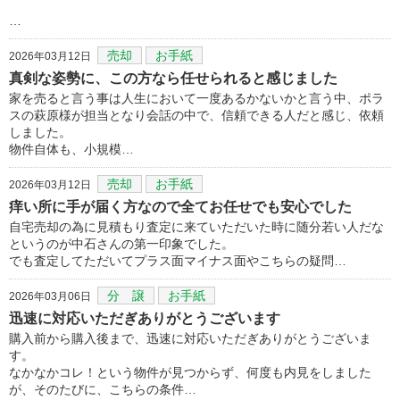
…
売却
お手紙
2026年03月12日
真剣な姿勢に、この方なら任せられると感じました
家を売ると言う事は人生において一度あるかないかと言う中、ポラ
スの萩原様が担当となり会話の中で、信頼できる人だと感じ、依頼
しました。
物件自体も、小規模…
売却
お手紙
2026年03月12日
痒い所に手が届く方なので全てお任せでも安心でした
自宅売却の為に見積もり査定に来ていただいた時に随分若い人だな
というのが中石さんの第一印象でした。
でも査定してただいてプラス面マイナス面やこちらの疑問…
分 譲
お手紙
2026年03月06日
迅速に対応いただぎありがとうございます
購入前から購入後まで、迅速に対応いただぎありがとうございま
す。
なかなかコレ！という物件が見つからず、何度も内見をしました
が、そのたびに、こちらの条件…