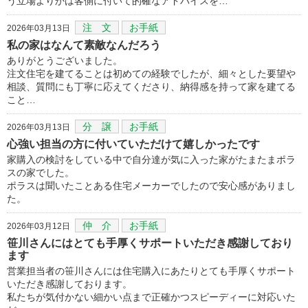
う立場よりかは客側に付いて的確なアドバイスを…
注 文
お手紙
2026年03月13日
私の家はなんて素敵なんだろう
ありがとうございました。
注文住宅を建てることは初めての経験でしたが、細々とした要望や
相談、質問にも丁寧に応えてくださり、納得感を持って家を建てる
こと…
分 譲
お手紙
2026年03月13日
心強い担当の方に付いていただけて嬉しかったです
家購入の検討をしている中で自分達が気に入った家がたまたまポラ
スの家でした。
ポラスは聞いたことある住宅メーカーでしたので安心感がありまし
た。
仲 介
お手紙
2026年03月12日
笹川さんにはとても手厚くサポートいただき感謝しており
ます
営業担当者の笹川さんには住宅購入にあたりとても手厚くサポート
いただき感謝しております。
私たちが気付かない細かい点まで正確かつスピーディーに対応いた