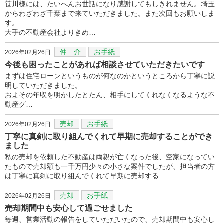
笹川様には、たいへんお世話になり感謝してもしきれません。埼玉
からわざわざ千葉まで来ていただきました。また次回もお願いしま
す。
大手の不動産会社よりきめ…
仲 介
お手紙
2026年02月26日
今後も困ったことがあれば相談させていただきたいです
まずは住宅ローンというものが何なのかというところから丁寧に説
明していただきました。
およその年収を明かしたとたん、相手にしてくれなくなるような不
動産グ…
売却
お手紙
2026年02月26日
丁寧に真剣に取り組んでくれて早期に売却することができ
ました
私の売却を依頼した不動産は両親が亡くなった後、空家になってい
たもので売却額も一千万円少々の小さな案件でしたが、担当者の方
は丁寧に真剣に取り組んでくれて早期に売却する…
売却
お手紙
2026年02月26日
売却期間中も安心して過ごせました
毎週、営業活動の報告をしていただいたので、売却期間中も安心し