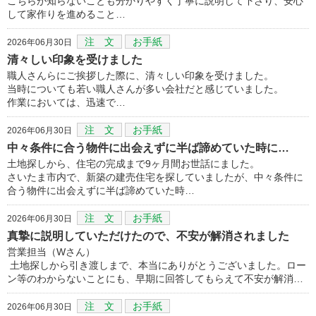
こちらが知らないことも分かりやすく丁寧に説明して下さり、安心
して家作りを進めること…
注 文
お手紙
2026年06月30日
清々しい印象を受けました
職人さんらにご挨拶した際に、清々しい印象を受けました。
当時についても若い職人さんが多い会社だと感じていました。
作業においては、迅速で…
注 文
お手紙
2026年06月30日
中々条件に合う物件に出会えずに半ば諦めていた時に…
土地探しから、住宅の完成まで9ヶ月間お世話にました。
さいたま市内で、新築の建売住宅を探していましたが、中々条件に
合う物件に出会えずに半ば諦めていた時…
注 文
お手紙
2026年06月30日
真摯に説明していただけたので、不安が解消されました
営業担当（Wさん）
土地探しから引き渡しまで、本当にありがとうございました。ロー
ン等のわからないことにも、早期に回答してもらえて不安が解消…
注 文
お手紙
2026年06月30日