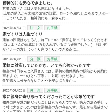
精神的にも安心できました。
営業の森さんには大変お世話になりました。
土地の購入から太陽光発電の設置、ローンを組むところまでサポー
トしていただき、精神的にも、森さんに…
注 文
お手紙
2026年06月30日
家づくりは人生づくり
建物の性能はもちろん、施工について責任を持ってやってくださる
点(大工さんの育成にも力を入れている点も好感でした。)、設計デ
ザイナーの方とじっくり家づくりができる点に…
分 譲
お手紙
2026年06月26日
柔軟に対応していただき、とても心強かったです
担当の林田さんと入澤さんには、最初の物件案内の段階から契約に
至るまで、一つひとつ丁寧にご対応いただきました。
住宅購入は分からないことや不安な点も多か…
仲 介
お手紙
2026年06月25日
常に親身に寄り添ってくださったことが印象的です
物件自体が魅力的だったことはもちろんですが、購入の決め手とし
て特に大きかったのは営業担当の方の存在です。最初から最後まで
とても丁寧に対応してくださり、分からないこと…