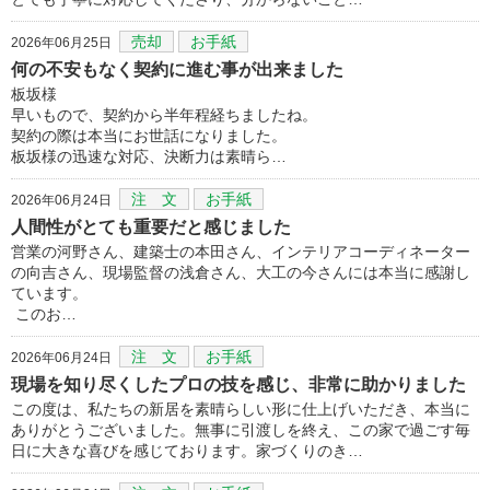
売却
お手紙
2026年06月25日
何の不安もなく契約に進む事が出来ました
板坂様
早いもので、契約から半年程経ちましたね。
契約の際は本当にお世話になりました。
板坂様の迅速な対応、決断力は素晴ら…
注 文
お手紙
2026年06月24日
人間性がとても重要だと感じました
営業の河野さん、建築士の本田さん、インテリアコーディネーター
の向吉さん、現場監督の浅倉さん、大工の今さんには本当に感謝し
ています。
このお…
注 文
お手紙
2026年06月24日
現場を知り尽くしたプロの技を感じ、非常に助かりました
この度は、私たちの新居を素晴らしい形に仕上げいただき、本当に
ありがとうございました。無事に引渡しを終え、この家で過ごす毎
日に大きな喜びを感じております。家づくりのき…