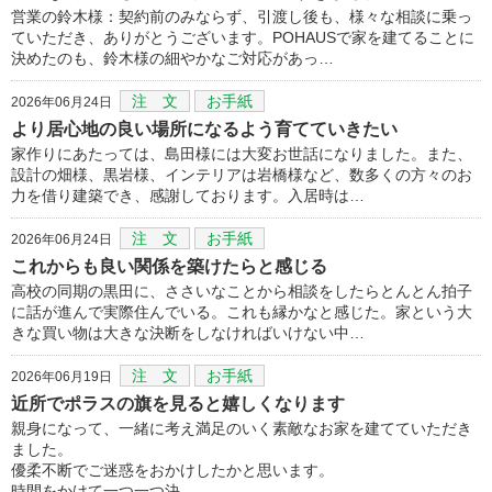
営業の鈴木様：契約前のみならず、引渡し後も、様々な相談に乗っ
ていただき、ありがとうございます。POHAUSで家を建てることに
決めたのも、鈴木様の細やかなご対応があっ…
注 文
お手紙
2026年06月24日
より居心地の良い場所になるよう育てていきたい
家作りにあたっては、島田様には大変お世話になりました。また、
設計の畑様、黒岩様、インテリアは岩橋様など、数多くの方々のお
力を借り建築でき、感謝しております。入居時は…
注 文
お手紙
2026年06月24日
これからも良い関係を築けたらと感じる
高校の同期の黒田に、ささいなことから相談をしたらとんとん拍子
に話が進んで実際住んでいる。これも縁かなと感じた。家という大
きな買い物は大きな決断をしなければいけない中…
注 文
お手紙
2026年06月19日
近所でポラスの旗を見ると嬉しくなります
親身になって、一緒に考え満足のいく素敵なお家を建てていただき
ました。
優柔不断でご迷惑をおかけしたかと思います。
時間をかけて一つ一つ決…