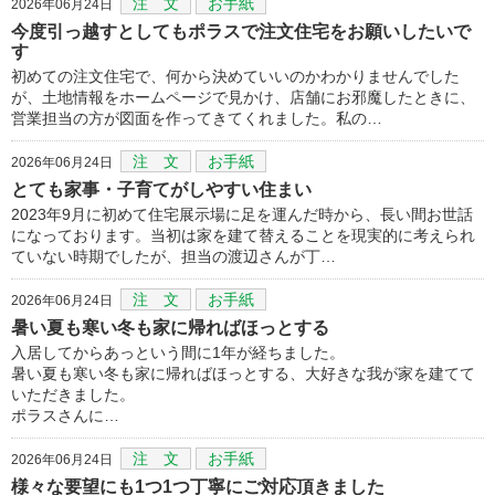
注 文
お手紙
2026年06月24日
今度引っ越すとしてもポラスで注文住宅をお願いしたいで
す
初めての注文住宅で、何から決めていいのかわかりませんでした
が、土地情報をホームページで見かけ、店舗にお邪魔したときに、
営業担当の方が図面を作ってきてくれました。私の…
注 文
お手紙
2026年06月24日
とても家事・子育てがしやすい住まい
2023年9月に初めて住宅展示場に足を運んだ時から、長い間お世話
になっております。当初は家を建て替えることを現実的に考えられ
ていない時期でしたが、担当の渡辺さんが丁…
注 文
お手紙
2026年06月24日
暑い夏も寒い冬も家に帰ればほっとする
入居してからあっという間に1年が経ちました。
暑い夏も寒い冬も家に帰ればほっとする、大好きな我が家を建てて
いただきました。
ポラスさんに…
注 文
お手紙
2026年06月24日
様々な要望にも1つ1つ丁寧にご対応頂きました