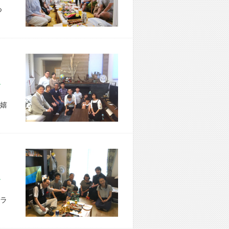
つ
区 Y様宅
嬉
市 M様宅
ラ