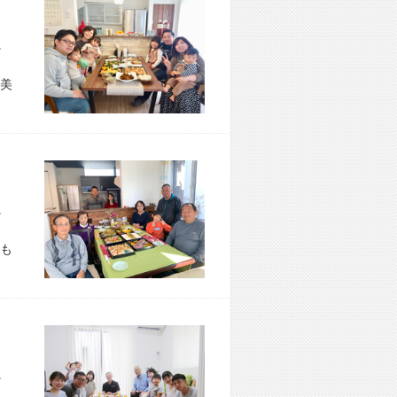
市 S様宅
美
市 T様宅
も
市 M様宅