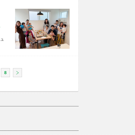
市 U様宅
ュ
8