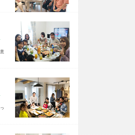
市 H様宅
意
市 S様宅
っ