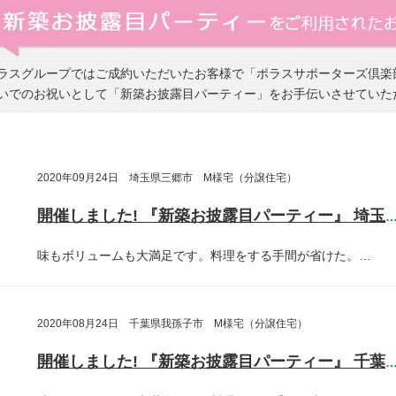
ラスグループではご成約いただいたお客様で「ポラスサポーターズ倶楽
いでのお祝いとして「新築お披露目パーティー」をお手伝いさせていた
2020年09月24日 埼玉県三郷市 M様宅（分譲住宅）
開催しました! 『新築お披露目パーティー』 埼玉県三郷
味もボリュームも大満足です。料理をする手間が省けた。…
2020年08月24日 千葉県我孫子市 M様宅（分譲住宅）
開催しました! 『新築お披露目パーティー』 千葉県我孫子