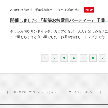
2019年06月05日 千葉県船橋市 U様宅（分譲住宅）
開催しました! 『新築お披露目パーティー』 千葉県船橋
チラシ寿司やサンドイッチ、カラアゲなど、大人も楽しめるメニ
ーで量もちょうど良い量でした。お皿やおはし、トングまで付…
1
2
3
4
5
6
7
ポラスグループ コーポレートサイト
プライバシーポリシー