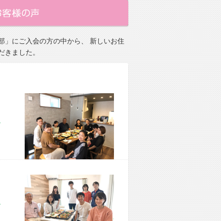
部」にご入会の方の中から、 新しいお住
だきました。
市 M様宅
市 M様宅