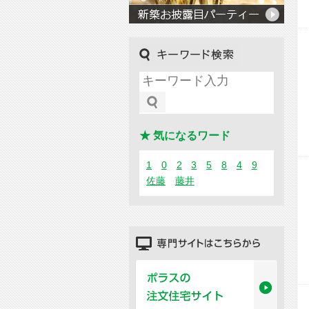
キーワード検索
★ 気になるワード
1
0
2
3
5
8
4
9
佐藤
藤井
専門サイトはこちらから