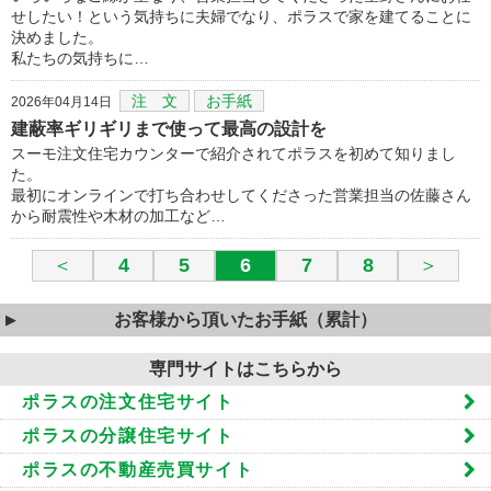
せしたい！という気持ちに夫婦でなり、ポラスで家を建てることに
決めました。
私たちの気持ちに…
注 文
お手紙
2026年04月14日
建蔽率ギリギリまで使って最高の設計を
スーモ注文住宅カウンターで紹介されてポラスを初めて知りまし
た。
最初にオンラインで打ち合わせしてくださった営業担当の佐藤さん
から耐震性や木材の加工など…
＜
4
5
6
7
8
＞
お客様から頂いたお手紙（累計）
専門サイトはこちらから
ポラスの注文住宅サイト
ポラスの分譲住宅サイト
ポラスの不動産売買サイト