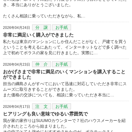
き、本当にありがとうございました。
たくさん相談に乗っていただきながら、私…
分 譲
お手紙
2026年04月24日
非常に満足いく購入ができました
私たちは東京のマンションにしか住んだことがなく、戸建てを買う
ということを考えるにあたって、インターネットなどで多く調べた
上で初めてポラスの家を見に行きました。実際に…
仲 介
お手紙
2026年04月23日
おかげさまで非常に満足のいくマンションを講入すること
ができました
担当の綱島さんがすべてにおいて迅速に対応していただき非常にス
ムーズに取引きすることができました。
また価格の交渉についても、相談に乗っていただき本当に…
注 文
お手紙
2026年04月17日
ヒアリングも良い意味でゆるい雰囲気で
我が家の家作りはSUUMOカウンターで７社のハウスメーカーを紹
介されたところから始まりました。
その中でとても強めにおすすめされたのが、ポラテックさん…