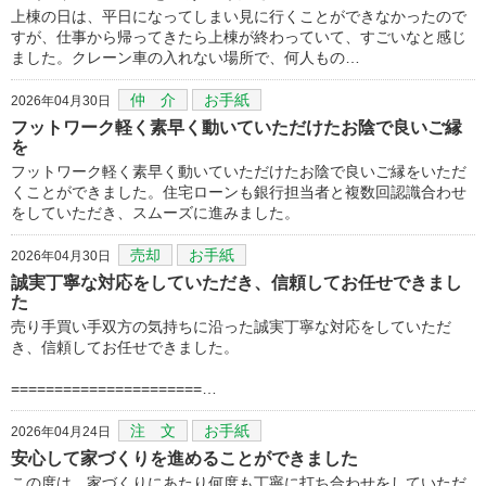
上棟の日は、平日になってしまい見に行くことができなかったので
すが、仕事から帰ってきたら上棟が終わっていて、すごいなと感じ
ました。クレーン車の入れない場所で、何人もの…
仲 介
お手紙
2026年04月30日
フットワーク軽く素早く動いていただけたお陰で良いご縁
を
フットワーク軽く素早く動いていただけたお陰で良いご縁をいただ
くことができました。住宅ローンも銀行担当者と複数回認識合わせ
をしていただき、スムーズに進みました。
売却
お手紙
2026年04月30日
誠実丁寧な対応をしていただき、信頼してお任せできまし
た
売り手買い手双方の気持ちに沿った誠実丁寧な対応をしていただ
き、信頼してお任せできました。
======================…
注 文
お手紙
2026年04月24日
安心して家づくりを進めることができました
この度は、家づくりにあたり何度も丁寧に打ち合わせをしていただ