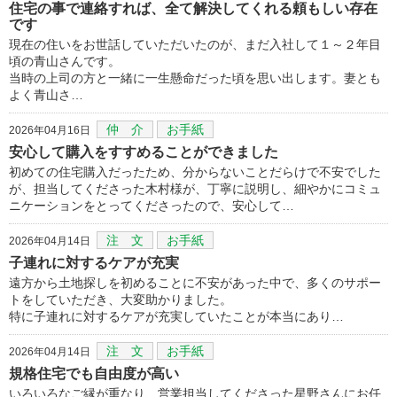
住宅の事で連絡すれば、全て解決してくれる頼もしい存在
です
現在の住いをお世話していただいたのが、まだ入社して１～２年目
頃の青山さんです。
当時の上司の方と一緒に一生懸命だった頃を思い出します。妻とも
よく青山さ…
仲 介
お手紙
2026年04月16日
安心して購入をすすめることができました
初めての住宅購入だったため、分からないことだらけで不安でした
が、担当してくださった木村様が、丁寧に説明し、細やかにコミュ
ニケーションをとってくださったので、安心して…
注 文
お手紙
2026年04月14日
子連れに対するケアが充実
遠方から土地探しを初めることに不安があった中で、多くのサポー
トをしていただき、大変助かりました。
特に子連れに対するケアが充実していたことが本当にあり…
注 文
お手紙
2026年04月14日
規格住宅でも自由度が高い
いろいろなご縁が重なり、営業担当してくださった星野さんにお任