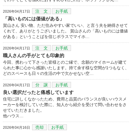
注 文
お手紙
2026年04月17日
「高いものには価値がある」
賀山さん 安い物、ただ住みやすい家でいい、と言う夫を納得させて
くれて、ありがとうございました。 賀山さんの「高いものには価値
がある」ということばを信じポラスでマイホ…
注 文
お手紙
2026年04月17日
職人さんの手がとても印象的
今回、携わって下さった皆様とのご縁で、念願のマイホームが建て
られた事に心から感謝いたします。持て余す様な空間が1つもなく、
どのスペースも日々の生活の中で欠かせない空…
分 譲
お手紙
2026年04月17日
良い選択だったと痛感しています
住宅に詳しくなかったため、費用と品質のバランスが良いハウスメ
ーカーを検討していた際に、知人から紹介を受けて問い合わせをさ
せていただきました。
他ハウス…
売却
お手紙
2026年04月16日