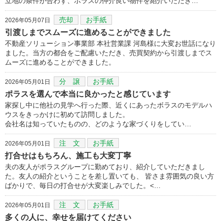
立地の条件が合わず、ポラスの仲介良い物件を紹介いただき…
売却
お手紙
2026年05月07日
引渡しまでスムーズに進めることができました
不動産ソリューション事業部 本社営業課 河島様に大変お世話になり
ました。当方の都合をご配慮いただき、売買契約から引渡しまでス
ムーズに進めることができました。
分 譲
お手紙
2026年05月01日
ポラスを選んで本当に良かったと感じています
家探し中に他社の見学へ行った際、近くにあったボラスのモデルハ
ウスをきっかけに初めて訪問しました。
会社名は知っていたものの、どのような家づくりをしてい…
注 文
お手紙
2026年05月01日
打合せはもちろん、施工も大変丁寧
夫の友人がポラスグループに勤めており、紹介していただきまし
た。友人の紹介ということを差し置いても、 皆さま雰囲気の良い方
ばかりで、毎日の打合せが大変楽しみでした。<…
注 文
お手紙
2026年05月01日
多くの人に、幸せを届けてください